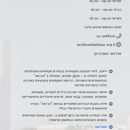
שלישי 09:00 - 16:00
רביעי 09:00 - 16:00
חמישי 09:00 - 16:00
הגעה בתיאום מראש בלבד
03-5266720
archive@habima.org.il
שירותי הארכיון:
ייעוץ, ליווי והכוונה מקצועית בבחירת טקסטים ומונולוגים
(מתוך למעלה מ – 3500 מחזות, שהועלו ב"הבימה"
ובתיאטרונים השונים). רכישת הטקסטים מתבצעת בארכיון
בלבד ובפורמט מודפס.
איתור והנגשת חומרי ארכיון נדירים
(
ספרים, טקסטים,
מסמכים, תמונות, קבצי שמע, סרטים תיעודיים והיסטוריים)
סיוע בהכנת עבודות ותחקירים בנושא "הבימה" בפרט
והתיאטרון העברי והישראלי בכלל
.
חדר הצפייה מרווח ובו ניתן לצפות ב- 400 הצגות מצולמות
משנות השבעים והלאה (בתיאום מראש!)
תעריפון