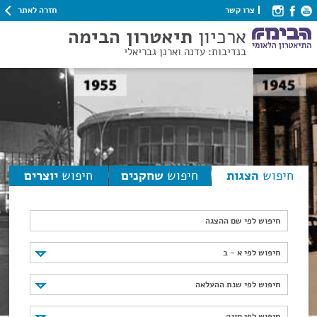
חזרה לאתר
צרו קשר
ארכיון
תיאטרון הבימה
בנדיבות: עדנה וארנן גבריאלי
חיפוש
הצגות
חיפוש
שחקנים
חיפוש
יוצרים
חיפוש לפי שם ההצגה
חיפוש לפי א - ב
חיפוש לפי א - ב
חיפוש לפי שנת ההעלאה
חיפוש לפי שנת ההעלאה
חיפוש לפי סוגה
חיפוש לפי סוגה