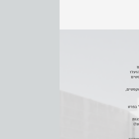
ם
3 מחזות, שהועלו
טים
קסטים,
 בפרט
 ניתן לצפות ב- 400 הצגות
!)