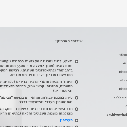
שירותי הארכיון:
ייעוץ, ליווי והכוונה מקצועית בבחירת טקסטי
ומונולוגים (מתוך למעלה מ – 500
ב"הבימה" ובתיאטרונים השונים). רכישת הטקס
מתבצעת בארכיון בלבד ובפורמט מודפס.
איתור והנגשת חומרי ארכיון נדירים
(
ספרים, ט
מסמכים, תמונות, קבצי שמע, סרטים תיעודיים
והיסטוריים)
אש בלבד
סיוע בהכנת עבודות ותחקירים בנושא "הבימה"
והתיאטרון העברי והישראלי בכלל
.
חדר הצפייה מרווח ובו
מצולמות משנות השבעים והלאה (בתיאום מראש
archive@hab
תעריפון