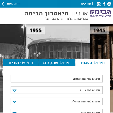
חזרה לאתר
צרו קשר
ארכיון
תיאטרון הבימה
בנדיבות: עדנה וארנן גבריאלי
חיפוש
הצגות
חיפוש
שחקנים
חיפוש
יוצרים
חיפוש לפי שם ההצגה
חיפוש לפי א - ב
חיפוש לפי א - ב
חיפוש לפי שנת ההעלאה
חיפוש לפי שנת ההעלאה
חיפוש לפי סוגה
חיפוש לפי סוגה