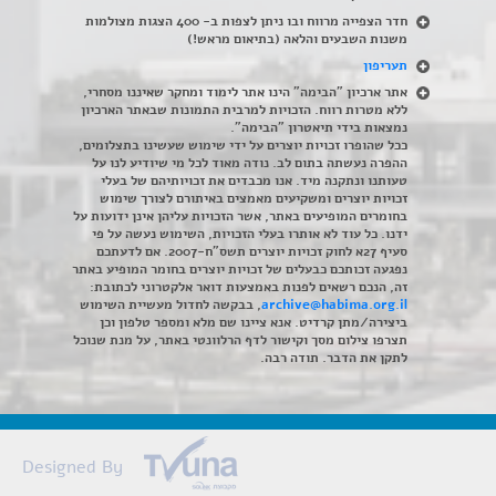
חדר הצפייה מרווח ובו ניתן לצפות ב- 400 הצגות מצולמות
משנות השבעים והלאה (בתיאום מראש!)
תעריפון
אתר ארכיון "הבימה" הינו אתר לימוד ומחקר שאיננו מסחרי,
ללא מטרות רווח. הזכויות למרבית התמונות שבאתר הארכיון
נמצאות בידי תיאטרון "הבימה".
ככל שהופרו זכויות יוצרים על ידי שימוש שעשינו בתצלומים,
ההפרה נעשתה בתום לב. נודה מאוד לכל מי שיודיע לנו על
טעותנו ונתקנה מיד. אנו מכבדים את זכויותיהם של בעלי
זכויות יוצרים ומשקיעים מאמצים באיתורם לצורך שימוש
בחומרים המופיעים באתר, אשר הזכויות עליהן אינן ידועות על
ידנו. כל עוד לא אותרו בעלי הזכויות, השימוש נעשה על פי
סעיף 27א לחוק זכויות יוצרים תשס"ח-2007. אם לדעתכם
נפגעה זכותכם כבעלים של זכויות יוצרים בחומר המופיע באתר
זה, הנכם רשאים לפנות באמצעות דואר אלקטרוני לכתובת:
archive@habima.org.il
, בבקשה לחדול מעשיית השימוש
ביצירה/מתן קרדיט. אנא ציינו שם מלא ומספר טלפון וכן
תצרפו צילום מסך וקישור לדף הרלוונטי באתר, על מנת שנוכל
לתקן את הדבר. תודה רבה.
Designed By