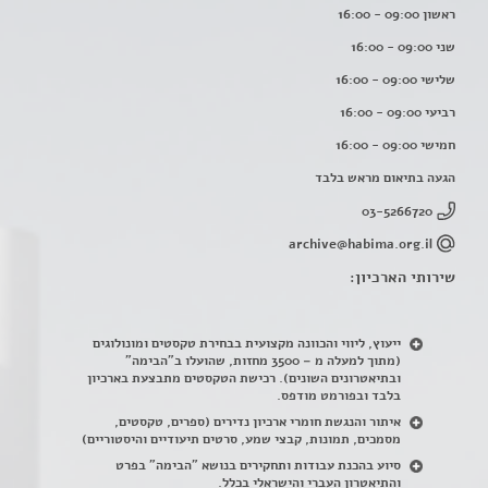
ראשון 09:00 - 16:00
שני 09:00 - 16:00
שלישי 09:00 - 16:00
רביעי 09:00 - 16:00
חמישי 09:00 - 16:00
הגעה בתיאום מראש בלבד
03-5266720
archive@habima.org.il
שירותי הארכיון:
ייעוץ, ליווי והכוונה מקצועית בבחירת טקסטים ומונולוגים
(מתוך למעלה מ – 3500 מחזות, שהועלו ב"הבימה"
ובתיאטרונים השונים). רכישת הטקסטים מתבצעת בארכיון
בלבד ובפורמט מודפס.
איתור והנגשת חומרי ארכיון נדירים
(
ספרים, טקסטים,
מסמכים, תמונות, קבצי שמע, סרטים תיעודיים והיסטוריים)
סיוע בהכנת עבודות ותחקירים בנושא "הבימה" בפרט
והתיאטרון העברי והישראלי בכלל
.