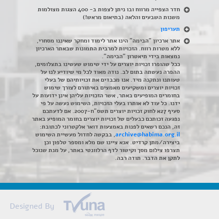
חדר הצפייה מרווח ובו ניתן לצפות ב- 400 הצגות מצולמות
משנות השבעים והלאה (בתיאום מראש!)
תעריפון
אתר ארכיון "הבימה" הינו אתר לימוד ומחקר שאיננו מסחרי,
ללא מטרות רווח. הזכויות למרבית התמונות שבאתר הארכיון
נמצאות בידי תיאטרון "הבימה".
ככל שהופרו זכויות יוצרים על ידי שימוש שעשינו בתצלומים,
ההפרה נעשתה בתום לב. נודה מאוד לכל מי שיודיע לנו על
טעותנו ונתקנה מיד. אנו מכבדים את זכויותיהם של בעלי
זכויות יוצרים ומשקיעים מאמצים באיתורם לצורך שימוש
בחומרים המופיעים באתר, אשר הזכויות עליהן אינן ידועות על
ידנו. כל עוד לא אותרו בעלי הזכויות, השימוש נעשה על פי
סעיף 27א לחוק זכויות יוצרים תשס"ח-2007. אם לדעתכם
נפגעה זכותכם כבעלים של זכויות יוצרים בחומר המופיע באתר
זה, הנכם רשאים לפנות באמצעות דואר אלקטרוני לכתובת:
archive@habima.org.il
, בבקשה לחדול מעשיית השימוש
ביצירה/מתן קרדיט. אנא ציינו שם מלא ומספר טלפון וכן
תצרפו צילום מסך וקישור לדף הרלוונטי באתר, על מנת שנוכל
לתקן את הדבר. תודה רבה.
Designed By