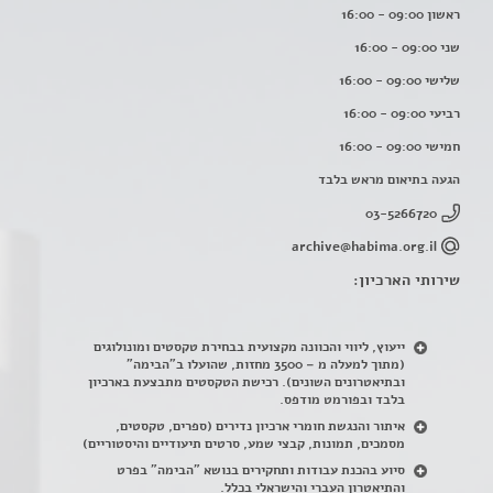
ראשון 09:00 - 16:00
שני 09:00 - 16:00
שלישי 09:00 - 16:00
רביעי 09:00 - 16:00
חמישי 09:00 - 16:00
הגעה בתיאום מראש בלבד
03-5266720
archive@habima.org.il
שירותי הארכיון:
ייעוץ, ליווי והכוונה מקצועית בבחירת טקסטים ומונולוגים
(מתוך למעלה מ – 3500 מחזות, שהועלו ב"הבימה"
ובתיאטרונים השונים). רכישת הטקסטים מתבצעת בארכיון
בלבד ובפורמט מודפס.
איתור והנגשת חומרי ארכיון נדירים
(
ספרים, טקסטים,
מסמכים, תמונות, קבצי שמע, סרטים תיעודיים והיסטוריים)
סיוע בהכנת עבודות ותחקירים בנושא "הבימה" בפרט
והתיאטרון העברי והישראלי בכלל
.