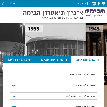
חזרה לאתר
צרו קשר
ארכיון
תיאטרון הבימה
בנדיבות: עדנה וארנן גבריאלי
חיפוש
הצגות
חיפוש
שחקנים
חיפוש
יוצרים
חיפוש לפי שם ההצגה
חיפוש לפי א - ב
חיפוש לפי א - ב
חיפוש לפי שנת ההעלאה
חיפוש לפי שנת ההעלאה
חיפוש לפי סוגה
חיפוש לפי סוגה