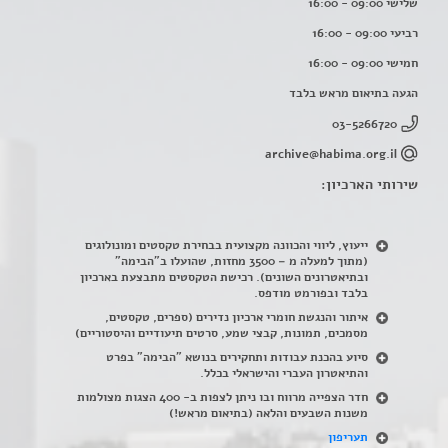
שלישי 09:00 - 16:00
רביעי 09:00 - 16:00
חמישי 09:00 - 16:00
הגעה בתיאום מראש בלבד
03-5266720
archive@habima.org.il
שירותי הארכיון:
ייעוץ, ליווי והכוונה מקצועית בבחירת טקסטים ומונולוגים
(מתוך למעלה מ – 3500 מחזות, שהועלו ב"הבימה"
ובתיאטרונים השונים). רכישת הטקסטים מתבצעת בארכיון
בלבד ובפורמט מודפס.
איתור והנגשת חומרי ארכיון נדירים
(
ספרים, טקסטים,
מסמכים, תמונות, קבצי שמע, סרטים תיעודיים והיסטוריים)
סיוע בהכנת עבודות ותחקירים בנושא "הבימה" בפרט
והתיאטרון העברי והישראלי בכלל
.
חדר הצפייה מרווח ובו ניתן לצפות ב- 400 הצגות מצולמות
משנות השבעים והלאה (בתיאום מראש!)
תעריפון