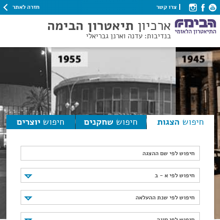
חזרה לאתר
צרו קשר
ארכיון
תיאטרון הבימה
בנדיבות: עדנה וארנן גבריאלי
חיפוש
הצגות
חיפוש
שחקנים
חיפוש
יוצרים
חיפוש לפי שם ההצגה
חיפוש לפי א - ב
חיפוש לפי א - ב
חיפוש לפי שנת ההעלאה
חיפוש לפי שנת ההעלאה
חיפוש לפי סוגה
חיפוש לפי סוגה