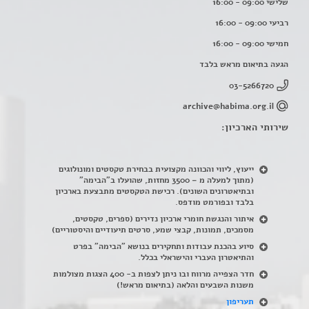
שלישי 09:00 - 16:00
רביעי 09:00 - 16:00
חמישי 09:00 - 16:00
הגעה בתיאום מראש בלבד
03-5266720
archive@habima.org.il
שירותי הארכיון:
ייעוץ, ליווי והכוונה מקצועית בבחירת טקסטים ומונולוגים
(מתוך למעלה מ – 3500 מחזות, שהועלו ב"הבימה"
ובתיאטרונים השונים). רכישת הטקסטים מתבצעת בארכיון
בלבד ובפורמט מודפס.
איתור והנגשת חומרי ארכיון נדירים
(
ספרים, טקסטים,
מסמכים, תמונות, קבצי שמע, סרטים תיעודיים והיסטוריים)
סיוע בהכנת עבודות ותחקירים בנושא "הבימה" בפרט
והתיאטרון העברי והישראלי בכלל
.
חדר הצפייה מרווח ובו ניתן לצפות ב- 400 הצגות מצולמות
משנות השבעים והלאה (בתיאום מראש!)
תעריפון