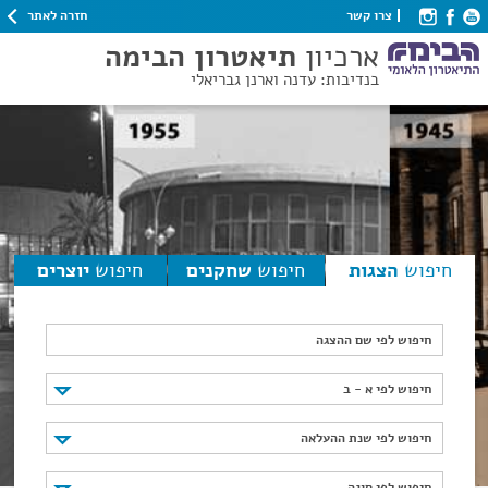
חזרה לאתר
צרו קשר
ארכיון
תיאטרון הבימה
בנדיבות: עדנה וארנן גבריאלי
חיפוש
הצגות
חיפוש
שחקנים
חיפוש
יוצרים
חיפוש לפי שם ההצגה
חיפוש לפי א - ב
חיפוש לפי א - ב
חיפוש לפי שנת ההעלאה
חיפוש לפי שנת ההעלאה
חיפוש לפי סוגה
חיפוש לפי סוגה