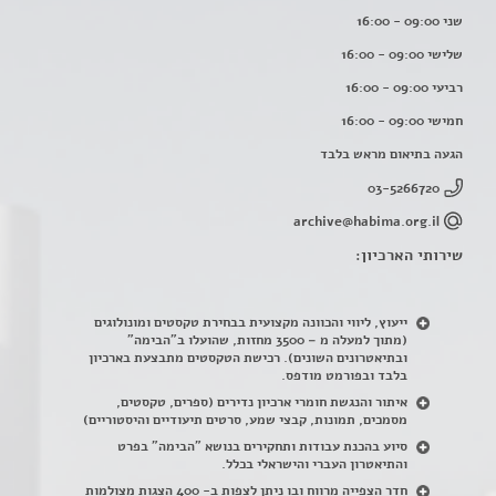
שני 09:00 - 16:00
שלישי 09:00 - 16:00
רביעי 09:00 - 16:00
חמישי 09:00 - 16:00
הגעה בתיאום מראש בלבד
03-5266720
archive@habima.org.il
שירותי הארכיון:
ייעוץ, ליווי והכוונה מקצועית בבחירת טקסטים ומונולוגים
(מתוך למעלה מ – 3500 מחזות, שהועלו ב"הבימה"
ובתיאטרונים השונים). רכישת הטקסטים מתבצעת בארכיון
בלבד ובפורמט מודפס.
איתור והנגשת חומרי ארכיון נדירים
(
ספרים, טקסטים,
מסמכים, תמונות, קבצי שמע, סרטים תיעודיים והיסטוריים)
סיוע בהכנת עבודות ותחקירים בנושא "הבימה" בפרט
והתיאטרון העברי והישראלי בכלל
.
חדר הצפייה מרווח ובו ניתן לצפות ב- 400 הצגות מצולמות