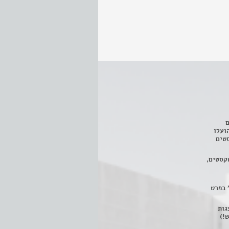
ם
3 מחזות, שהועלו
טים
קסטים,
 בפרט
 ניתן לצפות ב- 400 הצגות
!)