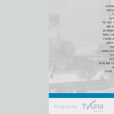
איננו
ונות
".
נו
 לכל מי
ם את
מאמצים
תר, אשר
א אותרו
ת, השימוש נעשה על פי סעיף 27א לחוק
נפגעה
יע באתר
ני
דול
ו שם מלא
ף
 תודה
Designed By