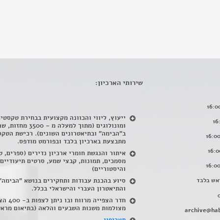
שירותי הארכיון:
ייעוץ, ליווי והכוונה מקצועית בבחירת טקסטי
ומונולוגים (מתוך למעלה מ – 500
ב"הבימה" ובתיאטרונים השונים). רכישת הטקס
מתבצעת בארכיון בלבד ובפורמט מודפס.
איתור והנגשת חומרי ארכיון נדירים
(
ספרים, ט
מסמכים, תמונות, קבצי שמע, סרטים תיעודיים
והיסטוריים)
אש בלבד
סיוע בהכנת עבודות ותחקירים בנושא "הבימה"
והתיאטרון העברי והישראלי בכלל
.
חדר הצפייה מרווח ובו
מצולמות משנות השבעים והלאה (בתיאום מראש
archive@hab