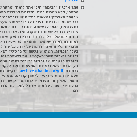
תעריפון
אתר ארכיון "הבימה" הינו אתר לימוד ומחקר ש
מסחרי, ללא מטרות רווח. הזכויות למרבית התמ
שבאתר הארכיון נמצאות בידי תיאטרון "הבימה
ככל שהופרו זכויות יוצרים על ידי שימוש שעשי
בתצלומים, ההפרה נעשתה בתום לב. נודה מאוד
שיודיע לנו על טעותנו ונתקנה מיד. אנו מכבדי
זכויותיהם של בעלי זכויות יוצרים ומשקיעים 
באיתורם לצורך שימוש בחומרים המופיעים בא
הזכויות עליהן אינן ידועות על ידנו. כל עוד ל
בעלי הזכויו
זכויות יוצרים תשס"ח-2007. אם לדעתכם 
זכותכם כבעלים של זכויות יוצרים בחומר המופ
זה, הנכם רשאים לפנות באמצעות דואר אלקטרו
לכתובת:
archive@habima.org.il
, בבקשה לח
מעשיית השימוש ביצירה/מתן קרדיט. אנא ציינ
ומספר טלפון וכן תצרפו צילום מסך וקישור לד
הרלוונטי באתר, על מנת שנוכל לתקן את הדבר.
רבה.