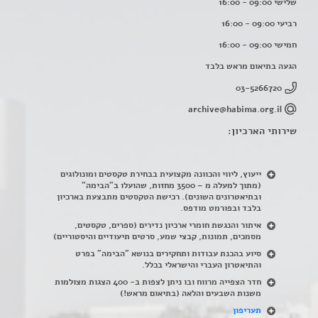
שלישי 09:00 - 16:00
רביעי 09:00 - 16:00
חמישי 09:00 - 16:00
הגעה בתיאום מראש בלבד
03-5266720
archive@habima.org.il
שירותי הארכיון:
ייעוץ, ליווי והכוונה מקצועית בבחירת טקסטים ומונולוגים
(מתוך למעלה מ – 3500 מחזות, שהועלו ב"הבימה"
ובתיאטרונים השונים). רכישת הטקסטים מתבצעת בארכיון
בלבד ובפורמט מודפס.
איתור והנגשת חומרי ארכיון נדירים
(
ספרים, טקסטים,
מסמכים, תמונות, קבצי שמע, סרטים תיעודיים והיסטוריים)
סיוע בהכנת עבודות ותחקירים בנושא "הבימה" בפרט
והתיאטרון העברי והישראלי בכלל
.
חדר הצפייה מרווח ובו ניתן לצפות ב- 400 הצגות מצולמות
משנות השבעים והלאה (בתיאום מראש!)
תעריפון