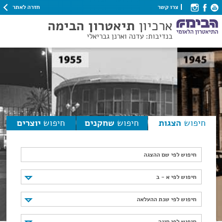
חזרה לאתר
צרו קשר
ארכיון
תיאטרון הבימה
בנדיבות: עדנה וארנן גבריאלי
חיפוש
הצגות
חיפוש
שחקנים
חיפוש
יוצרים
חיפוש לפי שם ההצגה
חיפוש לפי א - ב
חיפוש לפי א - ב
חיפוש לפי שנת ההעלאה
חיפוש לפי שנת ההעלאה
חיפוש לפי סוגה
חיפוש לפי סוגה