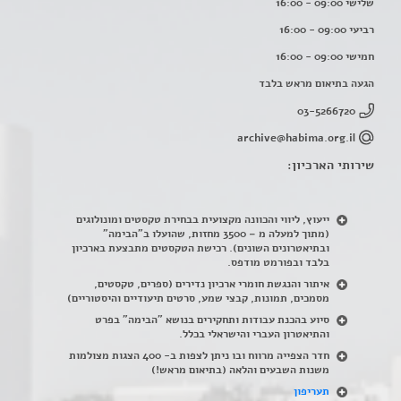
שלישי 09:00 - 16:00
רביעי 09:00 - 16:00
חמישי 09:00 - 16:00
הגעה בתיאום מראש בלבד
03-5266720
archive@habima.org.il
שירותי הארכיון:
ייעוץ, ליווי והכוונה מקצועית בבחירת טקסטים ומונולוגים
(מתוך למעלה מ – 3500 מחזות, שהועלו ב"הבימה"
ובתיאטרונים השונים). רכישת הטקסטים מתבצעת בארכיון
בלבד ובפורמט מודפס.
איתור והנגשת חומרי ארכיון נדירים
(
ספרים, טקסטים,
מסמכים, תמונות, קבצי שמע, סרטים תיעודיים והיסטוריים)
סיוע בהכנת עבודות ותחקירים בנושא "הבימה" בפרט
והתיאטרון העברי והישראלי בכלל
.
חדר הצפייה מרווח ובו ניתן לצפות ב- 400 הצגות מצולמות
משנות השבעים והלאה (בתיאום מראש!)
תעריפון