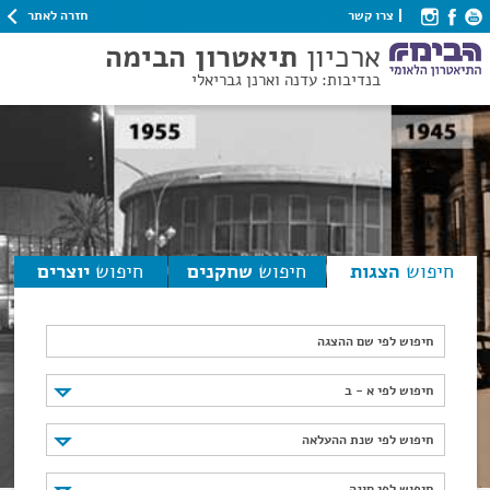
חזרה לאתר
צרו קשר
ארכיון
תיאטרון הבימה
בנדיבות: עדנה וארנן גבריאלי
חיפוש
הצגות
חיפוש
שחקנים
חיפוש
יוצרים
חיפוש לפי שם ההצגה
חיפוש לפי א - ב
חיפוש לפי א - ב
חיפוש לפי שנת ההעלאה
חיפוש לפי שנת ההעלאה
חיפוש לפי סוגה
חיפוש לפי סוגה