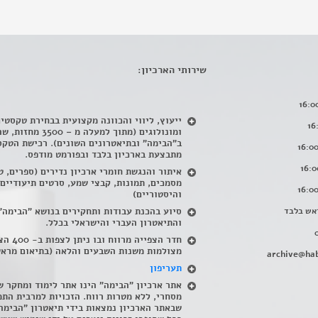
שירותי הארכיון:
ייעוץ, ליווי והכוונה מקצועית בבחירת טקסטי
ומונולוגים (מתוך למעלה מ – 500
ב"הבימה" ובתיאטרונים השונים). רכישת הטקס
מתבצעת בארכיון בלבד ובפורמט מודפס.
איתור והנגשת חומרי ארכיון נדירים
(
ספרים, ט
מסמכים, תמונות, קבצי שמע, סרטים תיעודיים
והיסטוריים)
אש בלבד
סיוע בהכנת עבודות ותחקירים בנושא "הבימה"
והתיאטרון העברי והישראלי בכלל
.
חדר הצפייה מרווח ובו
מצולמות משנות השבעים והלאה (בתיאום מראש
archive@hab
תעריפון
אתר ארכיון "הבימה" הינו אתר לימוד ומחקר ש
מסחרי, ללא מטרות רווח. הזכויות למרבית התמ
שבאתר הארכיון נמצאות בידי תיאטרון "הבימה