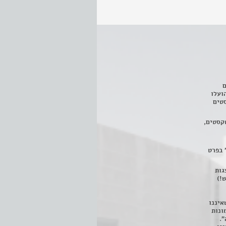
ם
3 מחזות, שהועלו
טים
קסטים,
 בפרט
 ניתן לצפות ב- 400 הצגות
!)
איננו
ונות
".