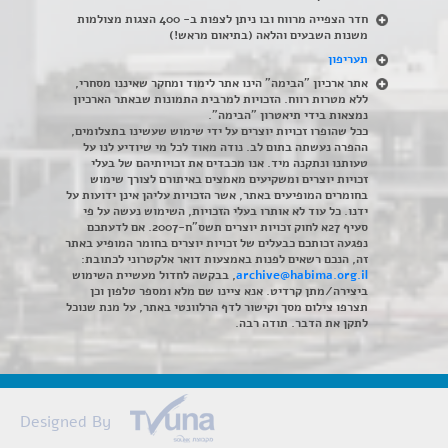
חדר הצפייה מרווח ובו ניתן לצפות ב- 400 הצגות מצולמות
משנות השבעים והלאה (בתיאום מראש!)
תעריפון
אתר ארכיון "הבימה" הינו אתר לימוד ומחקר שאיננו מסחרי,
ללא מטרות רווח. הזכויות למרבית התמונות שבאתר הארכיון
נמצאות בידי תיאטרון "הבימה".
ככל שהופרו זכויות יוצרים על ידי שימוש שעשינו בתצלומים,
ההפרה נעשתה בתום לב. נודה מאוד לכל מי שיודיע לנו על
טעותנו ונתקנה מיד. אנו מכבדים את זכויותיהם של בעלי
זכויות יוצרים ומשקיעים מאמצים באיתורם לצורך שימוש
בחומרים המופיעים באתר, אשר הזכויות עליהן אינן ידועות על
ידנו. כל עוד לא אותרו בעלי הזכויות, השימוש נעשה על פי
סעיף 27א לחוק זכויות יוצרים תשס"ח-2007. אם לדעתכם
נפגעה זכותכם כבעלים של זכויות יוצרים בחומר המופיע באתר
זה, הנכם רשאים לפנות באמצעות דואר אלקטרוני לכתובת:
archive@habima.org.il
, בבקשה לחדול מעשיית השימוש
ביצירה/מתן קרדיט. אנא ציינו שם מלא ומספר טלפון וכן
תצרפו צילום מסך וקישור לדף הרלוונטי באתר, על מנת שנוכל
לתקן את הדבר. תודה רבה.
Designed By