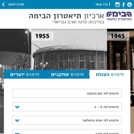
חזרה לאתר
צרו קשר
ארכיון
תיאטרון הבימה
בנדיבות: עדנה וארנן גבריאלי
חיפוש
הצגות
חיפוש
שחקנים
חיפוש
יוצרים
חיפוש לפי שם ההצגה
חיפוש לפי א - ב
חיפוש לפי א - ב
חיפוש לפי שנת ההעלאה
חיפוש לפי שנת ההעלאה
חיפוש לפי סוגה
חיפוש לפי סוגה