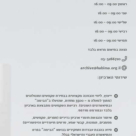
ראשון 09:00 - 16:00
שני 09:00 - 16:00
שלישי 09:00 - 16:00
רביעי 09:00 - 16:00
חמישי 09:00 - 16:00
הגעה בתיאום מראש בלבד
03-5266720
archive@habima.org.il
שירותי הארכיון:
ייעוץ, ליווי והכוונה מקצועית בבחירת טקסטים ומונולוגים
(מתוך למעלה מ – 3500 מחזות, שהועלו ב"הבימה"
ובתיאטרונים השונים). רכישת הטקסטים מתבצעת בארכיון
בלבד ובפורמט מודפס.
איתור והנגשת חומרי ארכיון נדירים
(
ספרים, טקסטים,
מסמכים, תמונות, קבצי שמע, סרטים תיעודיים והיסטוריים)
סיוע בהכנת עבודות ותחקירים בנושא "הבימה" בפרט
והתיאטרון העברי והישראלי בכלל
.