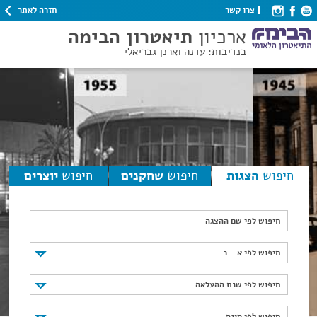
חזרה לאתר
צרו קשר
ארכיון
תיאטרון הבימה
בנדיבות: עדנה וארנן גבריאלי
חיפוש
הצגות
חיפוש
שחקנים
חיפוש
יוצרים
חיפוש לפי שם ההצגה
חיפוש לפי א - ב
חיפוש לפי א - ב
חיפוש לפי שנת ההעלאה
חיפוש לפי שנת ההעלאה
חיפוש לפי סוגה
חיפוש לפי סוגה