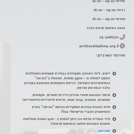
שלישי 09:00 - 16:00
רביעי 09:00 - 16:00
חמישי 09:00 - 16:00
הגעה בתיאום מראש בלבד
03-5266720
archive@habima.org.il
שירותי הארכיון:
ייעוץ, ליווי והכוונה מקצועית בבחירת טקסטים ומונולוגים
(מתוך למעלה מ – 3500 מחזות, שהועלו ב"הבימה"
ובתיאטרונים השונים). רכישת הטקסטים מתבצעת בארכיון
בלבד ובפורמט מודפס.
איתור והנגשת חומרי ארכיון נדירים
(
ספרים, טקסטים,
מסמכים, תמונות, קבצי שמע, סרטים תיעודיים והיסטוריים)
סיוע בהכנת עבודות ותחקירים בנושא "הבימה" בפרט
והתיאטרון העברי והישראלי בכלל
.
חדר הצפייה מרווח ובו ניתן לצפות ב- 400 הצגות מצולמות
משנות השבעים והלאה (בתיאום מראש!)
תעריפון