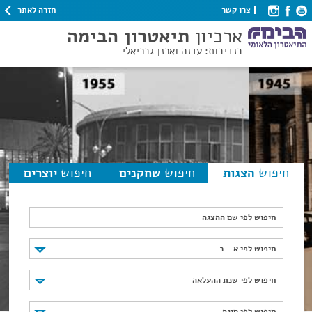
חזרה לאתר
צרו קשר
ארכיון
תיאטרון הבימה
בנדיבות: עדנה וארנן גבריאלי
חיפוש
הצגות
חיפוש
שחקנים
חיפוש
יוצרים
חיפוש לפי שם ההצגה
חיפוש לפי א - ב
חיפוש לפי א - ב
חיפוש לפי שנת ההעלאה
חיפוש לפי שנת ההעלאה
חיפוש לפי סוגה
חיפוש לפי סוגה