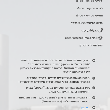
שלישי 09:00 - 16:00
רביעי 09:00 - 16:00
חמישי 09:00 - 16:00
הגעה בתיאום מראש בלבד
03-5266720
archive@habima.org.il
שירותי הארכיון:
ייעוץ, ליווי והכוונה מקצועית בבחירת טקסטים ומונולוגים
(מתוך למעלה מ – 3500 מחזות, שהועלו ב"הבימה"
ובתיאטרונים השונים). רכישת הטקסטים מתבצעת בארכיון
בלבד ובפורמט מודפס.
איתור והנגשת חומרי ארכיון נדירים
(
ספרים, טקסטים,
מסמכים, תמונות, קבצי שמע, סרטים תיעודיים והיסטוריים)
סיוע בהכנת עבודות ותחקירים בנושא "הבימה" בפרט
והתיאטרון העברי והישראלי בכלל
.
חדר הצפייה מרווח ובו ניתן לצפות ב- 400 הצגות מצולמות
משנות השבעים והלאה (בתיאום מראש!)
תעריפון