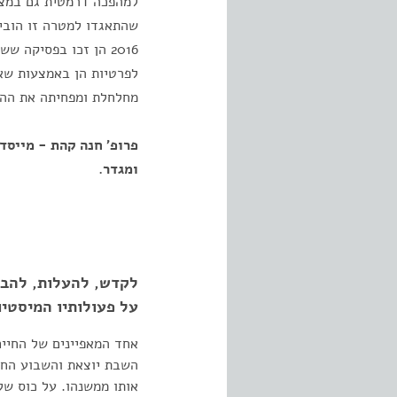
למהפכה דרמטית גם במציא
שהתאגדו למטרה זו הוביל
2016 הן זכו בפסיקה
לפרטיות הן באמצעות שאי
מחלחלת ומפחיתה את ההת
פרופ' חנה קהת - מייסד
ומגדר.
לקדש, להעלות, להבד
על פעולותיו המיסטי
אחד המאפיינים של החיי
השבת יוצאת והשבוע החד
אותו ממשנהו. על כוס של