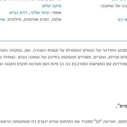
בה של שושנה:
מיקה קלמן
אסתי:
שיפי אלוני
,
דוית גביש
א-כץ
אלמז, זמרת אתיופית, חילונית:
אוש
גש החודשי של הנשים השומרות על מצוות הטהרה. שם, במקווה הטהר
ים סודות, שקרים, מאוויים ותשוקות בחייהן של שמונה נשים. המחזה ש
תמודדות עם המציאות המורכבת בה הן חיות ועם מערכת חוקים נוקשה 
מִּים",
תקת. שורשה "קו" מסביר את התיחום שהיא יוצרת וזו משמעותה הראשו