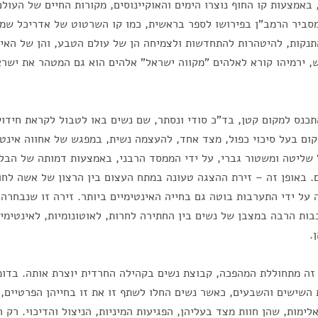
 באמצעות קו החוף נוצרו הימים והאוקיינוסים, מקורות החיים של העולם
סביר הרמב"ן בפירושו לספר בראשית, כמו קו השרטוט של אדריכל שמת
תנקות, להיטהרות להתחדשות ולצמיחה הן של עולם הטבע, והן של האי
, ירמיהו קורא לאלהים "מקווה ישראל" אלהים הוא גם המטהר את ישרא
כנס למקום קטן, בד"כ סודי ונסתר, שם נשים באו לטבול לקראת חידוש
מקום בעל סיכוי כפול, מצד אחד, להעצמה נשית, במפגש של אחווה אינטי
 שליטה ומשטור גברי, על ידי הממסד הרבני, באמצעות דמותה של הבלנ
ם. באופן זה – זירת ההצגה טעונה במתח העצום בין הרצון של אשה לחוו
 על ידי התערבות בוטה גם בחייה האינטימיים ביותר. זירה זו שנבחר
ות הרבה במצבן של נשים בין החתירה לחרות, לאוטונומיות, לאינטימיו
.
 זה מתחוללת המהפכה, קבוצת נשים בקהילה החרדית יוצרת אותה. בד
השישים והשבעים, כאשר נשים החלו לשתף זו את זו בחייהן הפרטיים, 
לימות, שהן חוות מצד בעליהן, הפגיעות המיניות, הניצול והדיכוי. רק