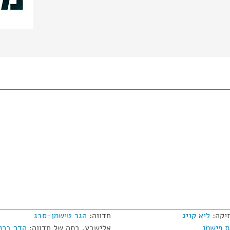
תיקה:
ליא קניג
חדווה:
הגר טישמן-סבג
 פישמן
אלישבע, בתה של חדווה:
הדר ברנ