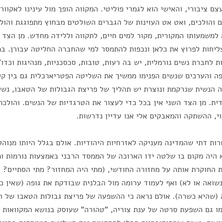
 ציבורי, והאישי הוא לגמרי פוליטי. המקווה הופך מול עינינו לאקוורי
ם והולכים, ואט אט העוינות של הגברים השולטים מבחוץ מתפוגגת והול
 למשמעותו המקורית, מקור למים חיים, לתקווה וללידה מחדש. מן הצד 
ליחות לפרוץ את כלאן ונכפות להתמסר למי שהחברה החליטה עבורן. ב
 לחברת נשים נורמלית, יש בה רעות, טובות, סכסכניות, מנהיגות וכדו'
ה והערכים שנשים הפנימו ממשיך את השליטה הפטריארכלית גם בין קי
ה הנשית שנרקמת ונוצרת יש תהליך של פריצת הגבולות של הטאבו, נשי
ית. מן הצד השני אין בכל כדי לעצור את הטרגדיות של הנשים. והולכ
וי, ההשתקה והמאבקים אלי אנו עדיין נדרשות.
ות דתי שהמדינה מעניקה לאזרחיות היהודיות. אולם בגלל היותו מנוהל
 היה מקום בו שלטה ידו הארוכה של הממסד הרבני באמצעות נורמות ות
ת החוקרת אותה על מחזורה החודשי, (מתי היה המחזור? מתי הסתיים? 
נשואה או לא) ואף לעמוד ערומה מול הבלנית שבודקת את גופה (שאין כל
 (שהיא כשרה). אולם נראה כי ההשפעה של פריצת גבולות הטאבו של 
ונה בשנת 2004, כמו גם השפעת סרטה של ענת צוריה, "טהורה" שעוסק בנושא המקווא