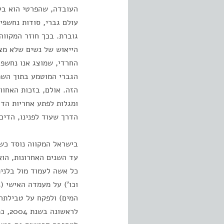
העובדה, שהפרטי הוא בעצם
עולם גברי, סודות נחשפי
גוברת. בכך חוזר המקווה
הייאוש של נשים שלא מצ
החרדי, שמוצג אנו נחשפות
הגברי המוטמע בתוך השפ
הזה. אולם, בזכות האחוו
ומגלות לפתע אחריות הדד
הדרך שעוד לפנינו, הדיכ
בישראל המקווה נוסד כשר
עד השנים האחרונות, הוא
כל אשה לעמוד מול בלני
וכו') על מעמדה האישי (
המים) ולפקח על טבילתה
לראש