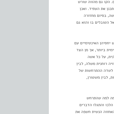
. הקו גם מהווה שורש
כנן את העתיד. ואכן
שה, בסיום מחזורה
ל הטובלים בו והוא גם
 יחסיהן האינטימיים עם
מית ביותר, אך מן הצד
ית, על כל אשה
יה רוחנית משלה, לבין
ה לשדה ההתרחשות של
ת, לבין משטורן,
ומה למה שהתרחש
הלכו והתגלו הדברים
 האחווה הנשית חשפה את