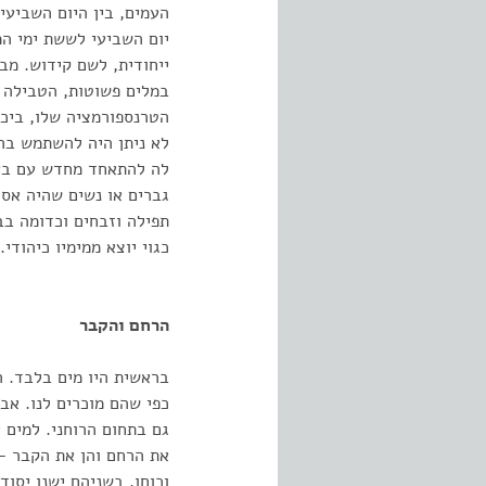
העמים, בין היום השביעי 
יום השביעי לששת ימי ה
ייחודית, לשם קידוש. מב
במלים פשוטות, הטבילה ב
הטרנספורמציה שלו, ביכו
לא ניתן היה להשתמש בה
לה להתאחד מחדש עם בעל
גברים או נשים שהיה אס
תפילה וזבחים וכדומה ב
כגוי יוצא ממימיו כיהודי.
הרחם והקבר
בראשית היו מים בלבד. ה
כפי שהם מוכרים לנו. אב
גם בתחום הרוחני. למים 
את הרחם והן את הקבר –
וכוחו. בשניהם ישנו יסו