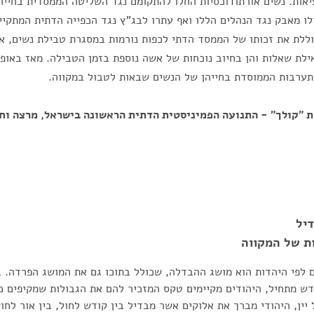
ות. נשים אורתודוכסיות החלו להתקומם נגד השליטה הממסדית בחייהן
ו מאבק נגד הנהלים הללו ואף עתרו לבג"ץ נגד הכפייה הדתית המתקי
 ששוללת את זכותו של הממסד הדתי לכפות נורמות במסגרת טבילת נשים, א
לת שאלות והן בחיוב נוכחות של אשה נוספת בזמן הטבילה. מאז באופן
ערבות הממוסדת בחייהן של הנשים שבאות לטבול במקווה.
ת "קולך" - התנועה הפמיניסטית הדתית הראשונה בישראל, מרצה וח
יל
ות של המקווה
ם לפי היהדות הוא מושג ההבדלה, שכולל בתוכו גם את המושג הפרדה.
ש מתחיל, היהודים מקיימים טקס המזכיר להם את הגבולות שמקיפים כל
 יין, היהודי מברך את אלוקים אשר מבדיל בין קודש לחול, בין אור לחו