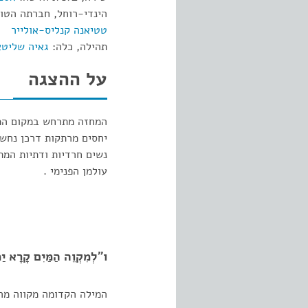
הינדי-רוחל, חברתה הטו
טטיאנה קנליס-אולייר
תהילה, כלה:
גאיה שליט
על ההצגה
המחזה מתרחש במקום המפ
יחסים מרתקות דרכן נחשפ
נשים חרדיות ודתיות המ
עולמן הפנימי .
ו"לְמִקְוֵה הַמַּיִם קָרָא יַ
המילה הקדומה מקווה מר