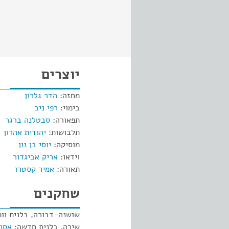
יוצרים
מחזה:
הדר גלרון
בימוי:
רפי ניב
תפאורה:
סבטלנה ברגר
תלבושות:
יהודית אהרון
מוסיקה:
יוסי בן נון
וידאו:
אריק אביגדור
תאורה:
אמיר קסטרו
שחקנים
שושנה-דבורה, בלנית וו
שירה, בלנית חדשה:
אסנת