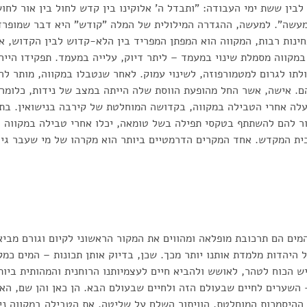
לבין ששת ימי העבודה: "ותבדל ה' אלוקינו בין קדש לחול בין אור לחו
מעשה". למעשה, ההגדרה המילולית של המלה "קודש" היא דבר שמופר
חינות רבות, המקווה הוא המפתן המפריד בין הלא-קדוש לבין הקדוש, אב
מקווה מסמלת שינוי במעמד – ליתר דיוק, עלייה במעמד. תפקידו הייחו
לתו לגרום למטמורפוזה, לשינוי עמוק. לאחר שנטבלו במקווה, מותר ל
ם. אישה, אשר החל מהופעת הווסת שלה הייתה במצב של נידות, כלומר
ה אחרי הטבילה במקווה, בקדושה המוחלטת של קירבה בנישואין. בת
ור להם להשתתף בטקסי תפילה בשל טומאה, יכלו אחרי טבילה במקווה 
בית המקדש. אחד המקרים הדרמטיים ביותר הוא מקרהו של מי שעבר גיו
מים הם תרכובת מופלאה ומהווים את המקור הראשוני לקיום וגורם מביא 
ל היהדות מלמדת אותנו יותר מכך. שכן, בדיוק אותן תכונות – המים כמ
יש הכוח לטהר, לאושש ולהביא חיים לעצמיותנו הרוחנית והמהותית ביות
 השערים לחיים שבעולם הזה ולחיים שבעולם הבא. הן כאן והן שם, הא
ד ההיסמכות המוחלטת, הוויתור השלם על שליטה. את הטבילה במקווה ני