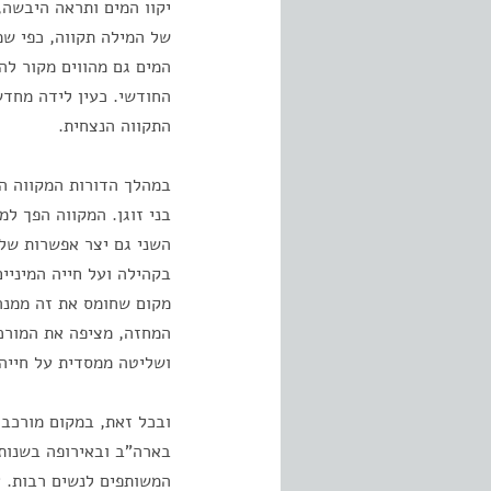
יקוו המים ותראה היבשה,
של המילה תקווה, כפי שמ
המים גם מהווים מקור לה
החודשי. כעין לידה מחדש
התקווה הנצחית.
במהלך הדורות המקווה הת
בני זוגן. המקווה הפך ל
השני גם יצר אפשרות של
בקהילה ועל חייה המיניי
מקום שחומס את זה ממנה
המחזה, מציפה את המורכב
ושליטה ממסדית על חייהן
ובכל זאת, במקום מורכב
בארה"ב ובאירופה בשנות 
המשותפים לנשים רבות. א