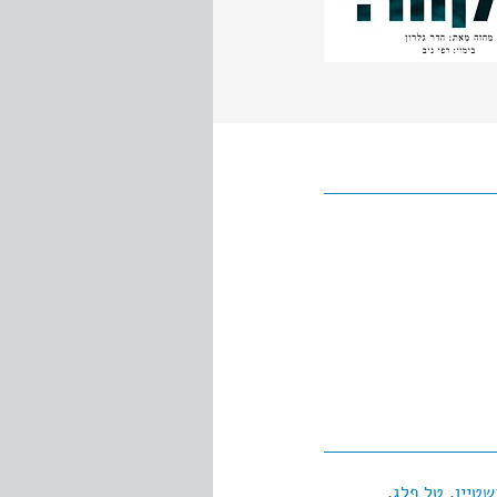
שטיין
,
טל פלג
,