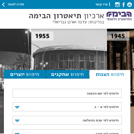
חזרה לאתר
צרו קשר
ארכיון
תיאטרון הבימה
בנדיבות: עדנה וארנן גבריאלי
חיפוש
הצגות
חיפוש
שחקנים
חיפוש
יוצרים
חיפוש לפי שם ההצגה
חיפוש לפי א - ב
חיפוש לפי א - ב
חיפוש לפי שנת ההעלאה
חיפוש לפי שנת ההעלאה
חיפוש לפי סוגה
חיפוש לפי סוגה