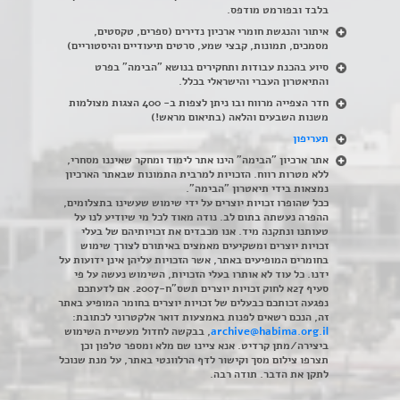
בלבד ובפורמט מודפס.
איתור והנגשת חומרי ארכיון נדירים
(
ספרים, טקסטים,
מסמכים, תמונות, קבצי שמע, סרטים תיעודיים והיסטוריים)
סיוע בהכנת עבודות ותחקירים בנושא "הבימה" בפרט
והתיאטרון העברי והישראלי בכלל
.
חדר הצפייה מרווח ובו ניתן לצפות ב- 400 הצגות מצולמות
משנות השבעים והלאה (בתיאום מראש!)
תעריפון
אתר ארכיון "הבימה" הינו אתר לימוד ומחקר שאיננו מסחרי,
ללא מטרות רווח. הזכויות למרבית התמונות שבאתר הארכיון
נמצאות בידי תיאטרון "הבימה".
ככל שהופרו זכויות יוצרים על ידי שימוש שעשינו בתצלומים,
ההפרה נעשתה בתום לב. נודה מאוד לכל מי שיודיע לנו על
טעותנו ונתקנה מיד. אנו מכבדים את זכויותיהם של בעלי
זכויות יוצרים ומשקיעים מאמצים באיתורם לצורך שימוש
בחומרים המופיעים באתר, אשר הזכויות עליהן אינן ידועות על
ידנו. כל עוד לא אותרו בעלי הזכויות, השימוש נעשה על פי
סעיף 27א לחוק זכויות יוצרים תשס"ח-2007. אם לדעתכם
נפגעה זכותכם כבעלים של זכויות יוצרים בחומר המופיע באתר
זה, הנכם רשאים לפנות באמצעות דואר אלקטרוני לכתובת:
archive@habima.org.il
, בבקשה לחדול מעשיית השימוש
ביצירה/מתן קרדיט. אנא ציינו שם מלא ומספר טלפון וכן
תצרפו צילום מסך וקישור לדף הרלוונטי באתר, על מנת שנוכל
לתקן את הדבר. תודה רבה.