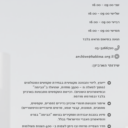
שני 09:00 - 16:00
שלישי 09:00 - 16:00
רביעי 09:00 - 16:00
חמישי 09:00 - 16:00
הגעה בתיאום מראש בלבד
03-5266720
archive@habima.org.il
שירותי הארכיון:
ייעוץ, ליווי והכוונה מקצועית בבחירת טקסטים ומונולוגים
(מתוך למעלה מ – 3500 מחזות, שהועלו ב"הבימה"
ובתיאטרונים השונים). רכישת הטקסטים מתבצעת בארכיון
בלבד ובפורמט מודפס.
איתור והנגשת חומרי ארכיון נדירים
(
ספרים, טקסטים,
מסמכים, תמונות, קבצי שמע, סרטים תיעודיים והיסטוריים)
סיוע בהכנת עבודות ותחקירים בנושא "הבימה" בפרט
והתיאטרון העברי והישראלי בכלל
.
חדר הצפייה מרווח ובו ניתן לצפות ב- 400 הצגות מצולמות