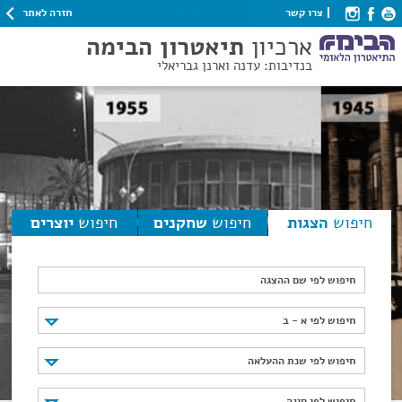
חזרה לאתר
צרו קשר
ארכיון
תיאטרון הבימה
בנדיבות: עדנה וארנן גבריאלי
חיפוש
הצגות
חיפוש
שחקנים
חיפוש
יוצרים
חיפוש לפי שם ההצגה
חיפוש לפי א - ב
חיפוש לפי א - ב
חיפוש לפי שנת ההעלאה
חיפוש לפי שנת ההעלאה
חיפוש לפי סוגה
חיפוש לפי סוגה