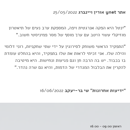
אתר ynet
אורין ויינברג
25/05/2022
"ינטל היא הפקה אנרגטית ויפה, המספקת ערב נעים של תיאטרון
מוזיקלי עשוי היטב עם ערך מוסף של מסר פמיניסטי חשוב."
"התפקיד הראשי משוחק לסירוגין על ידי שתי שחקניות, רוני דלומי
והילה שלו. אני זכיתי לראות את שלו בתפקיד, והיא בהחלט עומדת
בו בכבוד. יש בה הרבה חן וגם פגיעות ונחישות. היא מיטיבה
להקרין את הבלבול המגדרי של הדמות, והיא גם שרה נהדר."
"ידיעות אחרונות"
שי בר-יעקב
16/06/2022
ראשון 09:00 - 16:00