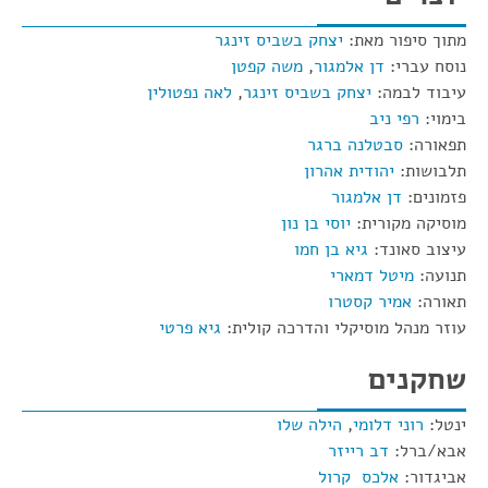
מתוך סיפור מאת:
יצחק בשביס זינגר
נוסח עברי:
דן אלמגור
,
משה קפטן
עיבוד לבמה:
יצחק בשביס זינגר
,
לאה נפטולין
בימוי:
רפי ניב
תפאורה:
סבטלנה ברגר
תלבושות:
יהודית אהרון
פזמונים:
דן אלמגור
מוסיקה מקורית:
יוסי בן נון
עיצוב סאונד:
גיא בן חמו
תנועה:
מיטל דמארי
תאורה:
אמיר קסטרו
עוזר מנהל מוסיקלי והדרכה קולית:
גיא פרטי
שחקנים
ינטל:
רוני דלומי
,
הילה שלו
אבא/ברל:
דב רייזר
אביגדור:
אלכס קרול