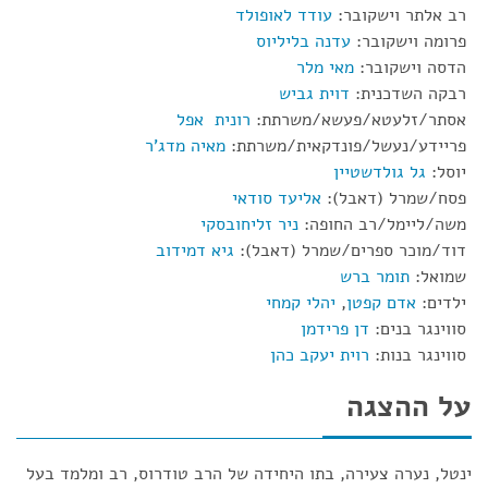
רב אלתר וישקובר:
עודד לאופולד
פרומה וישקובר:
עדנה בליליוס
הדסה וישקובר:
מאי מלר
רבקה השדכנית:
דוית גביש
אסתר/זלעטא/פעשא/משרתת:
רונית אפל
פריידע/נעשל/פונדקאית/משרתת:
מאיה מדג'ר
יוסל:
גל גולדשטיין
פסח/שמרל (דאבל):
אליעד סודאי
משה/ליימל/רב החופה:
ניר זליחובסקי
דוד/מוכר ספרים/שמרל (דאבל):
גיא דמידוב
שמואל:
תומר ברש
ילדים:
אדם קפטן
,
יהלי קמחי
סווינגר בנים:
דן פרידמן
סווינגר בנות:
רוית יעקב כהן
על ההצגה
ינטל, נערה צעירה, בתו היחידה של הרב טודרוס, רב ומלמד בעל