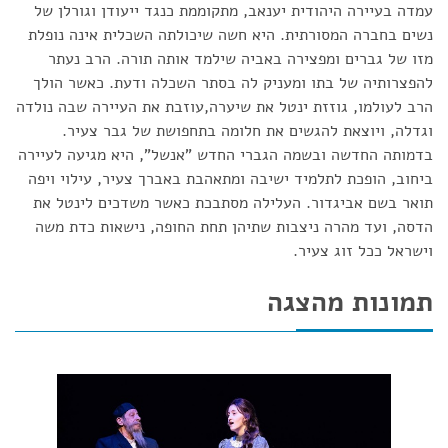
עמדה בעיירה היהודית יענאב, מתקוממת כנגד ייעודן וגורלן של
נשים בחברה המסורתית. היא חשה שיכולתה השכלית אינה נופלת
מזו של גברים ומפצירה באביה שילמד אותה תורה. הרב נעתר
להפצרותיה של בתו ומעניק לה בסתר השכלה ודעת. כאשר הולך
הרב לעולמו, גוזזת ינטל את שיערה,עוזבת את העיירה שבה נולדה
וגדלה, ויוצאת להגשים את חלומה בתחפושת של גבר צעיר.
בדמותה החדשה ובשמה הגברי החדש "אנשל", היא מגיעה לעיירה
ביחוב, הופכת לתלמיד ישיבה ומתאהבת באברך צעיר, עילוי ויפה
תואר בשם אביגדור. העלילה מסתבכת כאשר משדכים לינטל את
הדסה, ועד מהרה ניצבות שתיהן תחת החופה, נישאות כדת משה
וישראל ככל זוג צעיר.
תמונות מהצגה