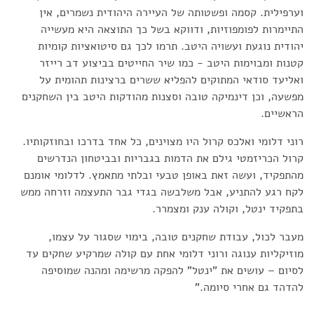
וערפילית. קסמה ופשטותה של העיירה היהודית נשמרים, אין
התיימרות לפומפוזיות, ודווקא בשל כך התוצאה היא מעשייה
יהודית נוגעת ועשויה היטב. תרמו לכך גם סיטואציות קומיות
קטנות ומבוימות היטב - כמו שיר החייטים בביצוע דב רייזר
ואליעד סודאי המתוקים להפליא ששרים ברצינות תהומית על
מפשעה, וכן דינמיקה טובה וסצנות מהודקות היטב בין השחקנים
הראשיים.
רוני דלומי ואלכס קרול היו מצוינים, כל אחד בדרכו ובחוזקותיו.
קרול הכריזמטי גילם את הדמות בגבריות ובביטחון הנדרשים
מהתפקיד, ועשה זאת באופן טבעי ובלתי מתאמץ. לדלומי אומנם
לקח רגע להתניע, אבל משלבשה בגדי גבר התעצמה וזרחה ממש
בתפקיד ינטל, וקולה ענק ומצמרר.
מעבר לכול, עבודת שחקנים טובה, בימוי שסגור על עצמו,
מוזיקליות ענוגה ורוני דלומי אחת עם קולה שמרקיע שחקים עד
לסיום – עושים את "ינטל" להפקה מרשימה ומהנה שמוסיפה
להדהד גם אחרי סיומה."