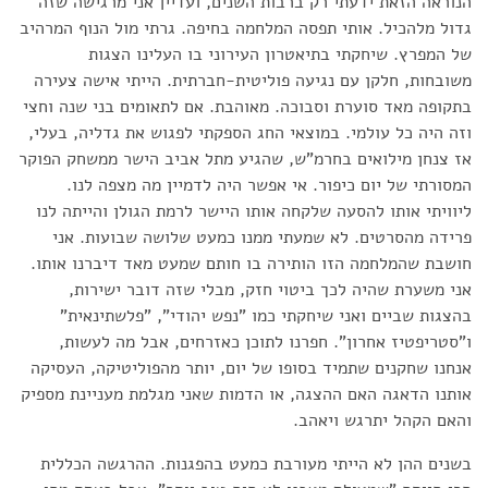
הנוראה הזאת ידעתי רק ברבות השנים, ועדיין אני מרגישה שזה
גדול מלהכיל. אותי תפסה המלחמה בחיפה. גרתי מול הנוף המרהיב
של המפרץ. שיחקתי בתיאטרון העירוני בו העלינו הצגות
משובחות, חלקן עם נגיעה פוליטית-חברתית. הייתי אישה צעירה
בתקופה מאד סוערת וסבוכה. מאוהבת. אם לתאומים בני שנה וחצי
וזה היה כל עולמי. במוצאי החג הספקתי לפגוש את גדליה, בעלי,
אז צנחן מילואים בחרמ"ש, שהגיע מתל אביב הישר ממשחק הפוקר
המסורתי של יום כיפור. אי אפשר היה לדמיין מה מצפה לנו.
ליוויתי אותו להסעה שלקחה אותו היישר לרמת הגולן והייתה לנו
פרידה מהסרטים. לא שמעתי ממנו כמעט שלושה שבועות. אני
חושבת שהמלחמה הזו הותירה בו חותם שמעט מאד דיברנו אותו.
אני משערת שהיה לכך ביטוי חזק, מבלי שזה דובר ישירות,
בהצגות שביים ואני שיחקתי כמו "נפש יהודי", "פלשתינאית"
ו"סטריפטיז אחרון". חפרנו לתוכן כאזרחים, אבל מה לעשות,
אנחנו שחקנים שתמיד בסופו של יום, יותר מהפוליטיקה, העסיקה
אותנו הדאגה האם ההצגה, או הדמות שאני מגלמת מעניינת מספיק
והאם הקהל יתרגש ויאהב.
בשנים ההן לא הייתי מעורבת כמעט בהפגנות. ההרגשה הכללית