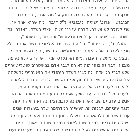
הרי הייתה "שמעולם מצבנו לא היה טוב יותר", אבל באחת מהן,
בירושלים - עכשיו אני נזכרת שפגשתי בה את מוטי לרנר - ביום
חורף קר - אני כבר לא זוכרת בדיוק על מה הפגנו, בטח נגד
הכיבוש - פרופ' ישעיהו ליבוביץ' ז"ל דיבר, ומה שהוא אמר אז,
אני לעולם לא אשכח. דבריו עיצבו משהו אצלי כאדם, כאזרח וגם
כשחקנית: כשאדם מקבל את הדעה ש"המדינה", "האומה",
"המולדת", "הביטחון" וכו' הם הערכים העליונים, ושהנאמנות ללא
תנאי לערכים אלה היא חובה מוחלטת וקדושה, הוא נעשה מסוגל
לבצע כל מעשה תועבה למען האינטרס המקודש הזה, ללא נקיפת
מצפון. דבר זה כוחו יפה לא רק לגבי אדם במשטרים טוטליטאריים
אלא לגבי כל אדם, גם לגבי האדם היהודי אם הוא נתפס להאלהה
של המדינה. עכשיו בחזרות, אני מרגישה הזדמנות נדירה לנסות
ולהיכנס לעורם של אלו שהנהיגו את המדינה בתקופה ההיא,
ולעורה של לגולדה. אין ספק שעם כל הטעויות הנוראות, הם היו
אנשים ערכיים שבראש וראשונה טובת המדינה ואזרחיה הייתה
לנגד עיניהם. לגלות את העשייה המדהימה שלה בעשרות שנים
קודם שנבחרה לראשות הממשלה: חוק הביטוח הלאומי שקידמה
ושהבטיח גביית דמי ביטוח לאומי ודמי ביטוח בריאות, בניית
השיכונים הראשונים לעולים החדשים שגרו עד אז במעברות ועוד