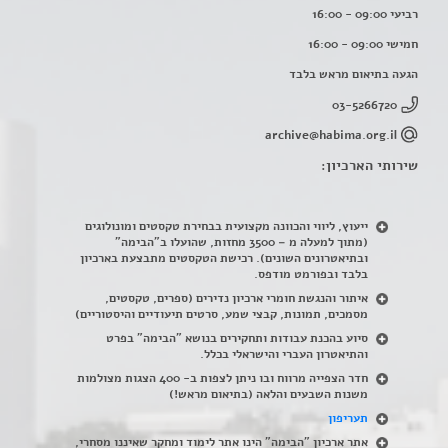
רביעי 09:00 - 16:00
חמישי 09:00 - 16:00
הגעה בתיאום מראש בלבד
03-5266720
archive@habima.org.il
שירותי הארכיון:
ייעוץ, ליווי והכוונה מקצועית בבחירת טקסטים ומונולוגים
(מתוך למעלה מ – 3500 מחזות, שהועלו ב"הבימה"
ובתיאטרונים השונים). רכישת הטקסטים מתבצעת בארכיון
בלבד ובפורמט מודפס.
איתור והנגשת חומרי ארכיון נדירים
(
ספרים, טקסטים,
מסמכים, תמונות, קבצי שמע, סרטים תיעודיים והיסטוריים)
סיוע בהכנת עבודות ותחקירים בנושא "הבימה" בפרט
והתיאטרון העברי והישראלי בכלל
.
חדר הצפייה מרווח ובו ניתן לצפות ב- 400 הצגות מצולמות
משנות השבעים והלאה (בתיאום מראש!)
תעריפון
אתר ארכיון "הבימה" הינו אתר לימוד ומחקר שאיננו מסחרי,