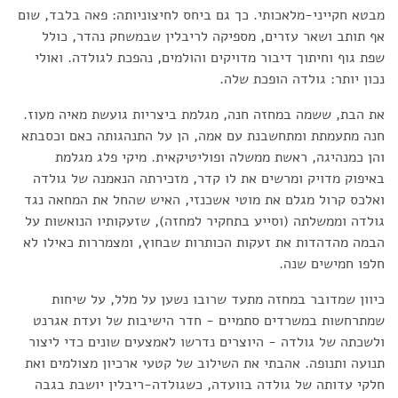
מבטא חקייני-מלאכותי. כך גם ביחס לחיצוניותה: פאה בלבד, שום
אף תותב ושאר עזרים, מספיקה לריבלין שבמשחק נהדר, כולל
שפת גוף וחיתוך דיבור מדויקים והולמים, נהפכת לגולדה. ואולי
נכון יותר: גולדה הופכת שלה.
את הבת, ששמה במחזה חנה, מגלמת ביצריות גועשת מאיה מעוז.
חנה מתעמתת ומתחשבנת עם אמה, הן על התנהגותה כאם וכסבתא
והן כמנהיגה, ראשת ממשלה ופוליטיקאית. מיקי פלג מגלמת
באיפוק מדויק ומרשים את לו קדר, מזכירתה הנאמנה של גולדה
ואלכס קרול מגלם את מוטי אשכנזי, האיש שהחל את המחאה נגד
גולדה וממשלתה (וסייע בתחקיר למחזה), שזעקותיו הנואשות על
הבמה מהדהדות את זעקות הכותרות שבחוץ, ומצמררות כאילו לא
חלפו חמישים שנה.
כיוון שמדובר במחזה מתעד שרובו נשען על מלל, על שיחות
שמתרחשות במשרדים סתמיים - חדר הישיבות של ועדת אגרנט
ולשכתה של גולדה - היוצרים נדרשו לאמצעים שונים כדי ליצור
תנועה ותנופה. אהבתי את השילוב של קטעי ארכיון מצולמים ואת
חלקי עדותה של גולדה בוועדה, כשגולדה-ריבלין יושבת בגבה