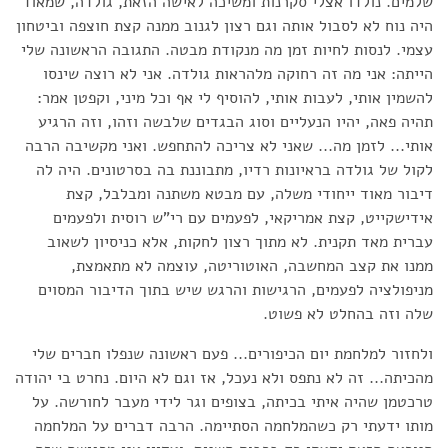
שלמים. נולדו אצלי סקרנות ומשיכה לאישה הזאת, גולדה, שמאוד
היה נוח לא לסבול אותה וגם רצון לגנוב ממנה קצת חוצפה וביטחון
עצמי. לנסות לחיות זמן מה מנקודת מבטה. התגובה הראשונה שלי
הייתה: אני מה זה רחוקה מלהראות גולדה. אני לא רוצה שינסו
להשמין אותי, לעבות אותי, להוסיף לי אף וכל מיני, וקפטן אמר:
תהיה פאה, יהיו הנעליים וסוג הבגדים שלבשה וזהו, וזה הרגיע
אותי... לזמן מה... שאני לא צריכה להתחפש. ואני מקשיבה הרבה
לקול של גולדה בראיונות רדיו, מתבוננת בה בסרטונים. היה לה
דיבור מאוד ייחודי משלה, עם מבטא משתנה ומבלבל, קצת
אידישקייט, קצת אמריקאי, לפעמים עם רי"ש רוסית ולפעמים
עברית מאד תקנית. לא מתוך רצון לחקות, אלא כניסיון לשאוב
ממנו את קצב המחשבה, האוטוריטה, עוצמה לא מתאמצת,
מניפולציה לפעמים, הרגישות והרגש שיש בתוך הדיבור המסוים
שלה וזה בהחלט לא פשוט.
ולחזור למלחמת יום הכיפורים... פעם ראשונה שנפלו חברים שלי
מהכיתה... זה לא נתפס ולא נעכל, אז וגם לא היום. נחרט בי יהודה
טרכטמן שהיה איתי בכיתה, בצופים וגר לידי מעבר לחורשה. על
מותו ידעתי רק כשהמלחמה הסתיימה. הרבה דברים על המלחמה