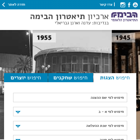
חזרה לאתר
צרו קשר
ארכיון
תיאטרון הבימה
בנדיבות: עדנה וארנן גבריאלי
חיפוש
הצגות
חיפוש
שחקנים
חיפוש
יוצרים
חיפוש לפי שם ההצגה
חיפוש לפי א - ב
חיפוש לפי א - ב
חיפוש לפי שנת ההעלאה
חיפוש לפי שנת ההעלאה
חיפוש לפי סוגה
חיפוש לפי סוגה