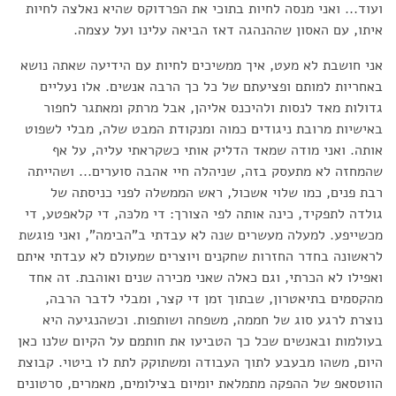
ועוד... ואני מנסה לחיות בתוכי את הפרדוקס שהיא נאלצה לחיות
איתו, עם האסון שההנהגה דאז הביאה עלינו ועל עצמה.
אני חושבת לא מעט, איך ממשיכים לחיות עם הידיעה שאתה נושא
באחריות למותם ופציעתם של כל כך הרבה אנשים. אלו נעליים
גדולות מאד לנסות ולהיכנס אליהן, אבל מרתק ומאתגר לחפור
באישיות מרובת ניגודים כמוה ומנקודת המבט שלה, מבלי לשפוט
אותה. ואני מודה שמאד הדליק אותי כשקראתי עליה, על אף
שהמחזה לא מתעסק בזה, שניהלה חיי אהבה סוערים... ושהייתה
רבת פנים, כמו שלוי אשכול, ראש הממשלה לפני כניסתה של
גולדה לתפקיד, כינה אותה לפי הצורך: די מלכּה, די קלאפטע, די
מכשייפע. למעלה מעשרים שנה לא עבדתי ב"הבימה", ואני פוגשת
לראשונה בחדר החזרות שחקנים ויוצרים שמעולם לא עבדתי איתם
ואפילו לא הכרתי, וגם כאלה שאני מכירה שנים ואוהבת. זה אחד
מהקסמים בתיאטרון, שבתוך זמן די קצר, ומבלי לדבר הרבה,
נוצרת לרגע סוג של חממה, משפחה ושותפות. וכשהנגיעה היא
בעולמות ובאנשים שכל כך הטביעו את חותמם על הקיום שלנו כאן
היום, משהו מבעבע לתוך העבודה ומשתוקק לתת לו ביטוי. קבוצת
הווטסאפ של ההפקה מתמלאת יומיום בצילומים, מאמרים, סרטונים