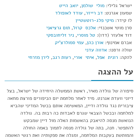
ישראל גלילי:
מולי שולמן
,
יואב הייט
שמעון אגרנט:
דב רייזר
,
עודד לאופולד
לו קידר:
מיקי פלג-רוטשטיין
סרן מוטי אשכנזי:
אלכס קרול
,
תום גרציאני
דוד אלעזר (דדו):
טל מוסרי
,
ניר זליחובסקי
אברם אמינוף:
אורן כהן
,
עמי סמולרצ'יק
שולה ורסנו:
אדווה עדני
להקה:
רונית אפל
,
איתי אורי
,
רעות רגב
,
לירן מזרחי
על ההצגה
סיפורה של גולדה מאיר, ראשת הממשלה היחידה של ישראל, בצל
דיוני וועדת אגרנט. מיד לאחר מלחמת יום הכיפורים פורצת מחאה
ציבורית נגד גולדה ודיין, המאשימה אותם בכשל המדיני שהביא
למלחמה ובכשל הצבאי שגרם לאבדות כה רבות בה. גולדה
הנואשת מנסה להיאבק בהאשמות האלה מול דיין שמבקש
להתפטר. חנה, בתה של גולדה מנסה לתמוך באמה החולה
והמותשת בעקבות המלחמה, ומגלה את ספקותיה ואת רגשי האשמה