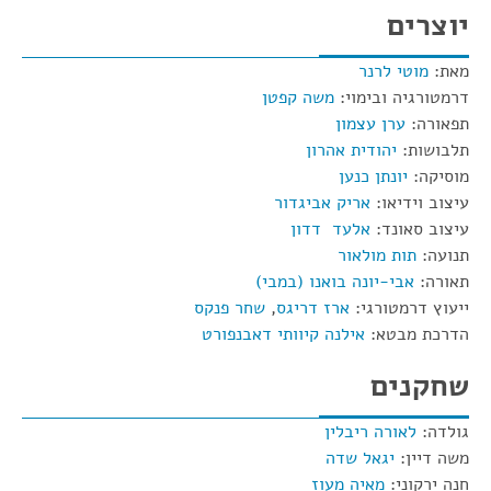
יוצרים
מאת:
מוטי לרנר
דרמטורגיה ובימוי:
משה קפטן
תפאורה:
ערן עצמון
תלבושות:
יהודית אהרון
מוסיקה:
יונתן כנען
עיצוב וידיאו:
אריק אביגדור
עיצוב סאונד:
אלעד דדון
תנועה:
תות מולאור
תאורה:
אבי-יונה בואנו (במבי)
ייעוץ דרמטורגי:
ארז דריגס
,
שחר פנקס
הדרכת מבטא:
אילנה קיוותי דאבנפורט
שחקנים
גולדה:
לאורה ריבלין
משה דיין:
יגאל שדה
חנה ירקוני:
מאיה מעוז