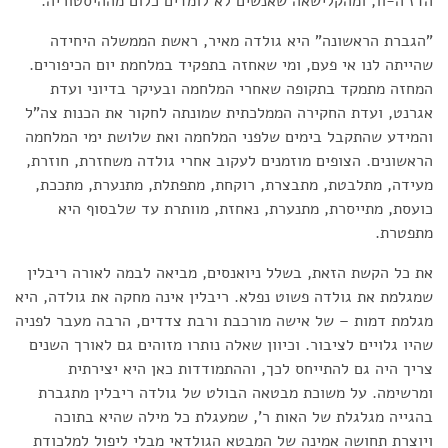
הדז'ה-וו, ומהקלישאה שאנשים לא לומדים כלום מההיסטוריה.
"הגברת הראשונה" היא גולדה מאיר, ראשת הממשלה היחידה
שהייתה לנו אי פעם, ומי שאחזה בתפקיד במלחמת יום הכיפורים.
המחזה מתמקד בתקופה שאחרי המלחמה ובעיקר בדיוני ועדת
אגרנט, ועדת החקירה הממלכתית שמונתה לחקור את הכנות צה"ל
והמידע שהתקבל בימים שלפני המלחמה ואת שלושת ימי המלחמה
הראשונים. הצופים מוזמנים לעקוב אחרי גולדה משחזרת, חוזרת,
מעידה, מתלבטת, מתבצרת, רוקחת, מתפתלת, מתנערת, מתככת,
כועסת, מתייסרת, מתנערת, נאחזת, מוותרת עד שלבסוף היא
מתפטרת.
את כל הקשת הזאת, בשלל ניואנסים, מביאה לבמה לאורה ריבלין
שמגלמת את גולדה פשוט נפלא. ריבלין אינה מחקה את גולדה, היא
מגלמת דמות – של אישה מורכבת ורבת צדדים, הרבה מעבר לפניה
שהיו גלויים לציבור. וכיוון שאלה נותרו מזוהים גם לאורך השנים
צריך היה גם להתייחס לכך, וההתמודדות כאן היא יצירתית
ומרשימה. על משוכת מבטאה הבולט של גולדה ריבלין מתגברת
בהגייה מגלגלת של האות ר', שמעגלת כל מילה שהיא בתוכה
ויוצרת תחושה אמינה של המבטא הגולדאי מבלי ליפול למלכודת