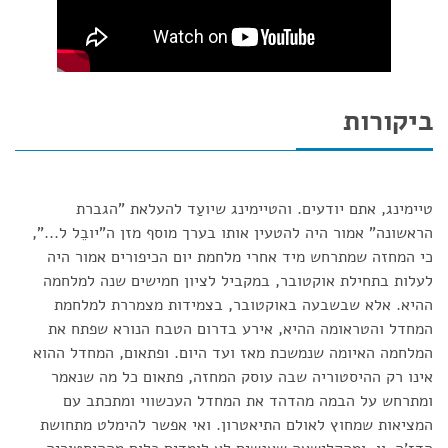
ביקורות
טיימינג, אתם יודעים. והטיימינג שיועַד להעלאת "הגברת
הראשונה" אמור היה להטעין אותו בערך מוסף מזן ה"יובֵל ל...",
כי המחזה שמתרחש מיד אחרי מלחמת יום הכיפורים אמור היה
לעלות בתחילת אוקטובר, במקביל לציון חמישים שנה למלחמה
ההיא. אלא שבשבעה באוקטובר, בצמידות מצמררת למלחמת
המחדל והטראומה ההיא, אירע בדרום הטבח הנורא שפתח את
המלחמה האיומה שנמשכת מאז ועד היום. ופתאום, המחדל ההוא
אינו רק ההיסטוריה שבה עוסק המחזה, פתאום כל מה שנאמר
ומתרחש על הבמה מהדהד את המחדל העכשווי ומתכתב עם
המציאות שמחוץ לאולם התיאטרון. ואי אפשר להימלט מתחושת