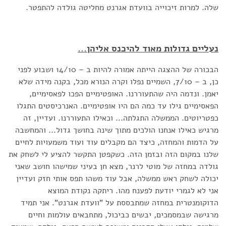
שלה. למרות זיכוייה בוועדת אגרנט מחליטה גולדה להתפטר.
נעליים גדולות מאוד להיכנס אליהן...
הבכורה של ההצגה הייתה אמורה להיות ב – 14/10 ושבוע לפני
כן, ב – 7/10, השמיים נפלו וקרה הנורא מכל, בקנה מידה שלא
יאמן. ונדמה היה שהתעוררנו. האופטימיים הפכו לפאסימיים,
הפאסימיים גילו עד כמה הם היו אופטימיים. האנרכיסטים התגלו
כפטריוטים. הממשלה התגלתה... וכאילו התעוררנו. ועדיין, זה
מרגיש כאילו אנחנו הולכים מתוך שינה בחושך גדול... והמחשבה
על הדמות והמחזה, כיצד הם מקבלים עוד ועוד משמעויות לחיים
שלנו במקום הזה ובזמן הזה. כשקפטן התקשר להציע לי לשחק את
גולדה במחזה של מוטי לרנר, מצא חן בעיני שמישהו חושב שאני
יכולה לשחק ראש ממשלה, אבל עוד משהו תפס אותי חזק ועדיין
אני לא לגמרי יודעת לפענח מהו. ריתקה נקודת המוצא
הדוקומנטרית במחזה שמתבססת על "וועדת אגרנט". אני תמיד
מרגישה שבמסמכים, יבשים כביכול, מתחבאים עולמות וחיים