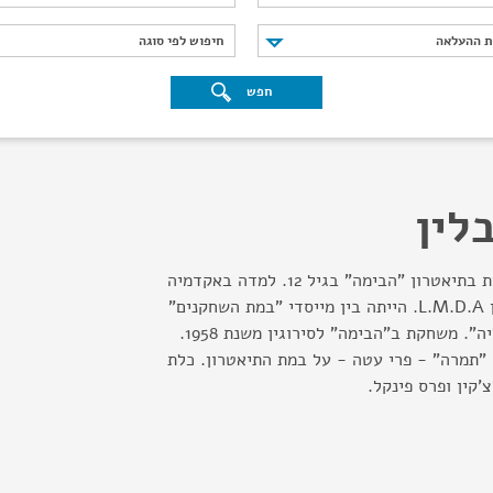
נת ההעלאה
חיפוש לפי סוגה
ת ההעלאה
חיפוש לפי סוגה
חפש
לין
החלה את דרכה המקצועית בתיאטרון "הבימה" בגיל 12. למדה באקדמיה
למוסיקה ולדרמה בלונדון L.M.D.A. הייתה בין מייסדי "במת השחקנים"
ו"אנסמבל תיאטרון הרצליה". משחקת ב"הבימה" לסירוגין משנת 1958.
 המחזה "תמרה" - פרי עטה - על במת התיאטרון. כלת
צ'קין ופרס פינקל.