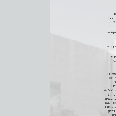
ם
3 מחזות, שהועלו
טים
קסטים,
 בפרט
 ניתן לצפות ב- 400 הצגות
!)
איננו
ונות
".
נו
 לכל מי
ם את
מאמצים
תר, אשר
א אותרו
ת, השימוש נעשה על פי סעיף 27א לחוק
נפגעה