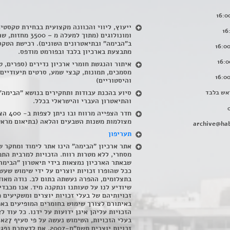
ייעוץ, ליווי והכוונה מקצועית בבחירת טקסטי
ומונולוגים (מתוך למעלה מ – 500
ב"הבימה" ובתיאטרונים השונים). רכישת הטקס
מתבצעת בארכיון בלבד ובפורמט מודפס.
איתור והנגשת חומרי ארכיון נדירים
(
ספרים, ט
מסמכים, תמונות, קבצי שמע, סרטים תיעודיים
והיסטוריים)
אש בלבד
סיוע בהכנת עבודות ותחקירים בנושא "הבימה"
והתיאטרון העברי והישראלי בכלל
.
חדר הצפייה מרווח ובו
מצולמות משנות השבעים והלאה (בתיאום מראש
archive@hab
תעריפון
אתר ארכיון "הבימה" הינו אתר לימוד ומחקר ש
מסחרי, ללא מטרות רווח. הזכויות למרבית התמ
שבאתר הארכיון נמצאות בידי תיאטרון "הבימה
ככל שהופרו זכויות יוצרים על ידי שימוש שעשי
בתצלומים, ההפרה נעשתה בתום לב. נודה מאוד
שיודיע לנו על טעותנו ונתקנה מיד. אנו מכבדי
זכויותיהם של בעלי זכויות יוצרים ומשקיעים 
באיתורם לצורך שימוש בחומרים המופיעים בא
הזכויות עליהן אינן ידועות על ידנו. כל עוד ל
בעלי הזכויו
זכויות יוצרים תשס"ח-2007. אם לדעתכם 