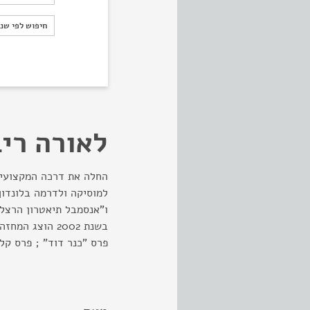
חיפוש לפי ש
חיפוש לפי שנ
לאורה ריב
בשנת 2002 הוצג
פרס "כנר דוד" ; פרס קל