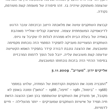
שהצופה משתוקק שיהיה בו. זהו סיפורה של משפחה קצת מטורפת,
נקודה.
קבוצת השחקנים עושה את מלאכתה היטב ובזכותה עובר הדגש
לדינאמיקה המשפחתית עצמה. טטיאנה קנליס-אולייר מאוהבת
באחיה של בעלת הבית ולא ממהרת לגלות לו שקיבל צו גיוס.
השחקנית המצויינת מעניקה לתפקיד הסתמי הזה נוכחות מקסימה
ומשכנעת. את ההצגה גונבת דבורה קידר בתפקיד האמא הקשישה
שדעתה קצת משובשת עליה. יובל סגל הופך לדמות המרכזית
בסיפור ההזוי הזה בזכות נוכחותו המשכנעת.
אליקים ירון. "מעריב". 5.11.2009
"התכניה מונה את ההפקות הקודמות של המחזה, שלוש במספר
(1968 - 'בימות', 1981 - 'חיפה', 1988 - 'החאן') ומונה באופן לא
מקובל, אך מוצדק את השחקנים שהשתתפו בהן ואכן ההצגה הזאת
חיה תמיד על אישיות השחקנים שמעניקים - יותר מהעלילה - חיים
לדמויות.