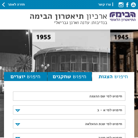
חזרה לאתר
צרו קשר
ארכיון
תיאטרון הבימה
בנדיבות: עדנה וארנן גבריאלי
חיפוש
הצגות
חיפוש
שחקנים
חיפוש
יוצרים
חיפוש לפי שם ההצגה
חיפוש לפי א - ב
חיפוש לפי א - ב
חיפוש לפי שנת ההעלאה
חיפוש לפי שנת ההעלאה
חיפוש לפי סוגה
חיפוש לפי סוגה