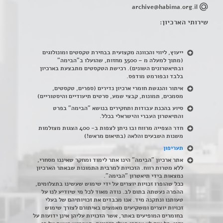
archive@habima.org.il
שירותי הארכיון:
ייעוץ, ליווי והכוונה מקצועית בבחירת טקסטים ומונולוגים
(מתוך למעלה מ – 3500 מחזות, שהועלו ב"הבימה"
ובתיאטרונים השונים). רכישת הטקסטים מתבצעת בארכיון
בלבד ובפורמט מודפס.
איתור והנגשת חומרי ארכיון נדירים
(
ספרים, טקסטים,
מסמכים, תמונות, קבצי שמע, סרטים תיעודיים והיסטוריים)
סיוע בהכנת עבודות ותחקירים בנושא "הבימה" בפרט
והתיאטרון העברי והישראלי בכלל
.
חדר הצפייה מרווח ובו ניתן לצפות ב- 400 הצגות מצולמות
משנות השבעים והלאה (בתיאום מראש!)
תעריפון
אתר ארכיון "הבימה" הינו אתר לימוד ומחקר שאיננו מסחרי,
ללא מטרות רווח. הזכויות למרבית התמונות שבאתר הארכיון
נמצאות בידי תיאטרון "הבימה".
ככל שהופרו זכויות יוצרים על ידי שימוש שעשינו בתצלומים,
ההפרה נעשתה בתום לב. נודה מאוד לכל מי שיודיע לנו על
טעותנו ונתקנה מיד. אנו מכבדים את זכויותיהם של בעלי
זכויות יוצרים ומשקיעים מאמצים באיתורם לצורך שימוש
בחומרים המופיעים באתר, אשר הזכויות עליהן אינן ידועות על