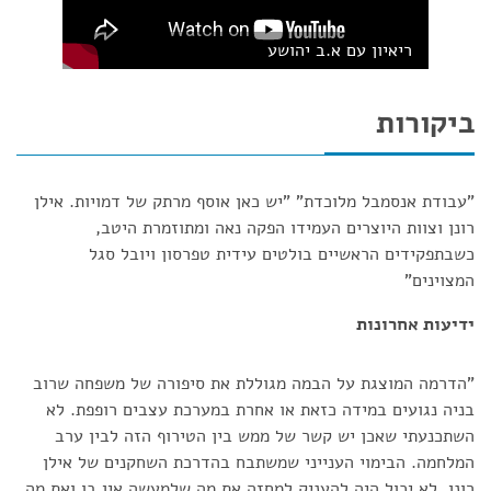
ריאיון עם א.ב יהושע
ביקורות
"עבודת אנסמבל מלוכדת" "יש כאן אוסף מרתק של דמויות. אילן
רונן וצוות היוצרים העמידו הפקה נאה ומתוזמרת היטב,
כשבתפקידים הראשיים בולטים עידית טפרסון ויובל סגל
המצוינים"
ידיעות אחרונות
"הדרמה המוצגת על הבמה מגוללת את סיפורה של משפחה שרוב
בניה נגועים במידה כזאת או אחרת במערכת עצבים רופפת. לא
השתכנעתי שאכן יש קשר של ממש בין הטירוף הזה לבין ערב
המלחמה. הבימוי הענייני שמשתבח בהדרכת השחקנים של אילן
רונן, לא יכול היה להעניק למחזה את מה שלמעשה אין בו ואת מה