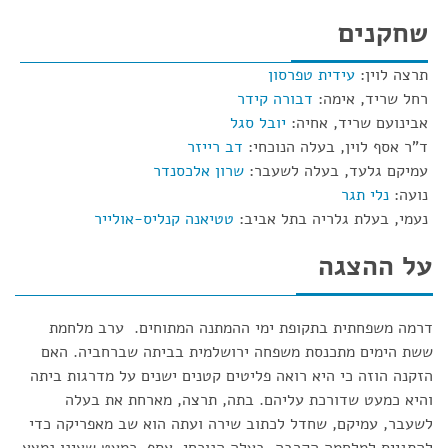
שחקנים
תרצה לוין:
עידית טפרסון
רחל שריד, אימה:
דבורה קידר
אבינועם שריד, אחיה:
יובל סגל
ד"ר אסף לוין, בעלה הנוכחי:
דב רייזר
עמיקם גלעד, בעלה לשעבר:
שרון אלכסנדר
נועה:
נלי תגר
נעמי, בעלת גלריה בתל אביב:
טטיאנה קנליס-אולייר
על ההצגה
דרמה משפחתית בתקופת ימי ההמתנה המתוחים. ערב מלחמת
ששת הימים מתכנסת משפחה ירושלמית בביתה שברחביה. האם
הזקנה הוזה כי היא רואה פליטים קטנים ישנים על מדרגות ביתה
והיא כמעט שדורכת עליהם. בתה, תרצה, מארחת את בעלה
לשעבר, עמיקם, שחדל לכתוב שירה ועתה הוא שב מאפריקה כדי