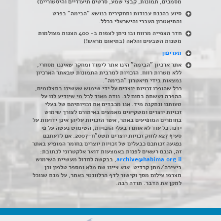
מסמכים, תמונות, קבצי שמע, סרטים תיעודיים והיסטוריים)
סיוע בהכנת עבודות ותחקירים בנושא "הבימה" בפרט
והתיאטרון העברי והישראלי בכלל
.
חדר הצפייה מרווח ובו ניתן לצפות ב- 400 הצגות מצולמות
משנות השבעים והלאה (בתיאום מראש!)
תעריפון
אתר ארכיון "הבימה" הינו אתר לימוד ומחקר שאיננו מסחרי,
ללא מטרות רווח. הזכויות למרבית התמונות שבאתר הארכיון
נמצאות בידי תיאטרון "הבימה".
ככל שהופרו זכויות יוצרים על ידי שימוש שעשינו בתצלומים,
ההפרה נעשתה בתום לב. נודה מאוד לכל מי שיודיע לנו על
טעותנו ונתקנה מיד. אנו מכבדים את זכויותיהם של בעלי
זכויות יוצרים ומשקיעים מאמצים באיתורם לצורך שימוש
בחומרים המופיעים באתר, אשר הזכויות עליהן אינן ידועות על
ידנו. כל עוד לא אותרו בעלי הזכויות, השימוש נעשה על פי
סעיף 27א לחוק זכויות יוצרים תשס"ח-2007. אם לדעתכם
נפגעה זכותכם כבעלים של זכויות יוצרים בחומר המופיע באתר
זה, הנכם רשאים לפנות באמצעות דואר אלקטרוני לכתובת:
archive@habima.org.il
, בבקשה לחדול מעשיית השימוש
ביצירה/מתן קרדיט. אנא ציינו שם מלא ומספר טלפון וכן
תצרפו צילום מסך וקישור לדף הרלוונטי באתר, על מנת שנוכל
לתקן את הדבר. תודה רבה.