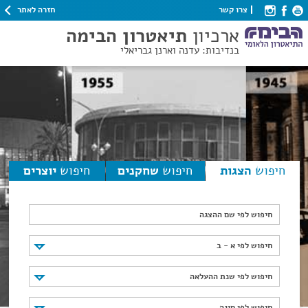
חזרה לאתר
צרו קשר
ארכיון
תיאטרון הבימה
בנדיבות: עדנה וארנן גבריאלי
חיפוש
הצגות
חיפוש
שחקנים
חיפוש
יוצרים
חיפוש לפי שם ההצגה
חיפוש לפי א - ב
חיפוש לפי א - ב
חיפוש לפי שנת ההעלאה
חיפוש לפי שנת ההעלאה
חיפוש לפי סוגה
חיפוש לפי סוגה