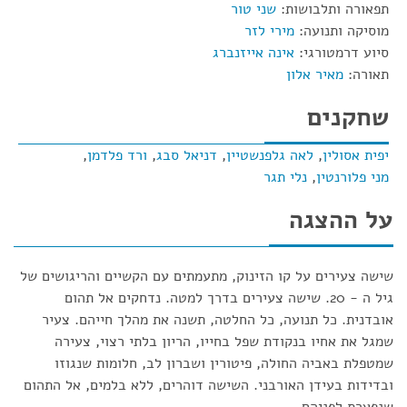
תפאורה ותלבושות:
שני טור
מוסיקה ותנועה:
מירי לזר
סיוע דרמטורגי:
אינה אייזנברג
תאורה:
מאיר אלון
שחקנים
יפית אסולין
,
לאה גלפנשטיין
,
דניאל סבג
,
ורד פלדמן
,
מני פלורנטין
,
נלי תגר
על ההצגה
שישה צעירים על קו הזינוק, מתעמתים עם הקשיים והריגושים של
גיל ה - 20. שישה צעירים בדרך למטה. נדחקים אל תהום
אובדנית. כל תנועה, כל החלטה, תשנה את מהלך חייהם. צעיר
שמגל את אחיו בנקודת שפל בחייו, הריון בלתי רצוי, צעירה
שמטפלת באביה החולה, פיטורין ושברון לב, חלומות שנגוזו
ובדידות בעידן האורבני. השישה דוהרים, ללא בלמים, אל התהום