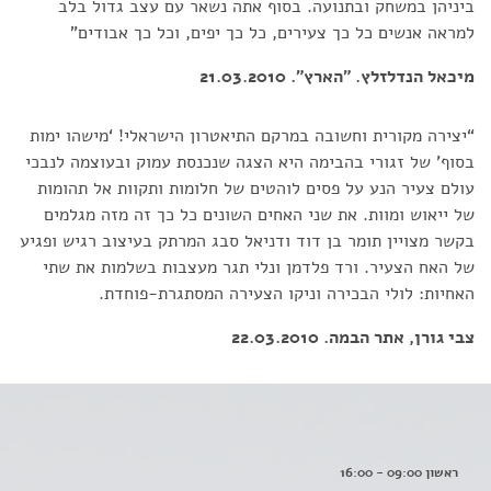
ביניהן במשחק ובתנועה. בסוף אתה נשאר עם עצב גדול בלב
למראה אנשים כל כך צעירים, כל כך יפים, וכל כך אבודים”
מיכאל הנדלזלץ. "הארץ". 21.03.2010
“יצירה מקורית וחשובה במרקם התיאטרון הישראלי! ‘מישהו ימות
בסוף’ של זגורי בהבימה היא הצגה שנכנסת עמוק ובעוצמה לנבכי
עולם צעיר הנע על פסים לוהטים של חלומות ותקוות אל תהומות
של ייאוש ומוות. את שני האחים השונים כל כך זה מזה מגלמים
בקשר מצויין תומר בן דוד ודניאל סבג המרתק בעיצוב רגיש ופגיע
של האח הצעיר. ורד פלדמן ונלי תגר מעצבות בשלמות את שתי
האחיות: לולי הבכירה וניקו הצעירה המסתגרת-פוחדת.
צבי גורן, אתר הבמה. 22.03.2010
ראשון 09:00 - 16:00