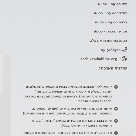
שני 09:00 - 16:00
שלישי 09:00 - 16:00
רביעי 09:00 - 16:00
חמישי 09:00 - 16:00
הגעה בתיאום מראש בלבד
03-5266720
archive@habima.org.il
שירותי הארכיון:
ייעוץ, ליווי והכוונה מקצועית בבחירת טקסטים ומונולוגים
(מתוך למעלה מ – 3500 מחזות, שהועלו ב"הבימה"
ובתיאטרונים השונים). רכישת הטקסטים מתבצעת בארכיון
בלבד ובפורמט מודפס.
איתור והנגשת חומרי ארכיון נדירים
(
ספרים, טקסטים,
מסמכים, תמונות, קבצי שמע, סרטים תיעודיים והיסטוריים)
סיוע בהכנת עבודות ותחקירים בנושא "הבימה" בפרט
והתיאטרון העברי והישראלי בכלל
.
חדר הצפייה מרווח ובו ניתן לצפות ב- 400 הצגות מצולמות