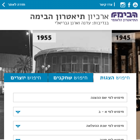
חזרה לאתר
צרו קשר
ארכיון
תיאטרון הבימה
בנדיבות: עדנה וארנן גבריאלי
חיפוש
הצגות
חיפוש
שחקנים
חיפוש
יוצרים
חיפוש לפי שם ההצגה
חיפוש לפי א - ב
חיפוש לפי א - ב
חיפוש לפי שנת ההעלאה
חיפוש לפי שנת ההעלאה
חיפוש לפי סוגה
חיפוש לפי סוגה