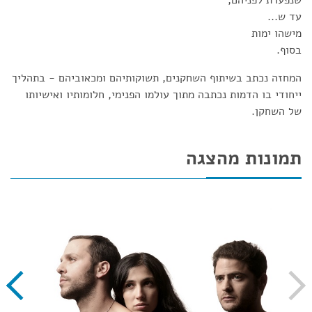
שנפערת לפניהם,
עד ש...
מישהו ימות
בסוף.
המחזה נכתב בשיתוף השחקנים, תשוקותיהם ומכאוביהם - בתהליך
ייחודי בו הדמות נכתבה מתוך עולמו הפנימי, חלומותיו ואישיותו
של השחקן.
תמונות מהצגה