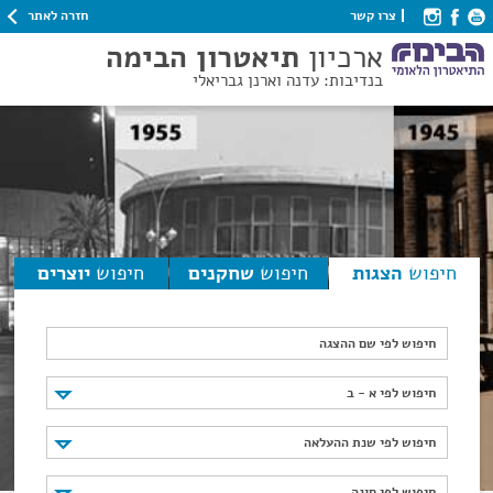
חזרה לאתר
צרו קשר
ארכיון
תיאטרון הבימה
בנדיבות: עדנה וארנן גבריאלי
חיפוש
הצגות
חיפוש
שחקנים
חיפוש
יוצרים
חיפוש לפי שם ההצגה
חיפוש לפי א - ב
חיפוש לפי א - ב
חיפוש לפי שנת ההעלאה
חיפוש לפי שנת ההעלאה
חיפוש לפי סוגה
חיפוש לפי סוגה