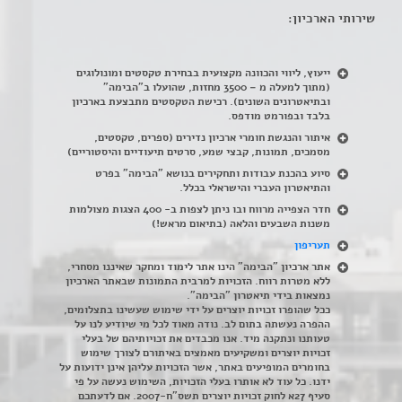
שירותי הארכיון:
ייעוץ, ליווי והכוונה מקצועית בבחירת טקסטים ומונולוגים
(מתוך למעלה מ – 3500 מחזות, שהועלו ב"הבימה"
ובתיאטרונים השונים). רכישת הטקסטים מתבצעת בארכיון
בלבד ובפורמט מודפס.
איתור והנגשת חומרי ארכיון נדירים
(
ספרים, טקסטים,
מסמכים, תמונות, קבצי שמע, סרטים תיעודיים והיסטוריים)
סיוע בהכנת עבודות ותחקירים בנושא "הבימה" בפרט
והתיאטרון העברי והישראלי בכלל
.
חדר הצפייה מרווח ובו ניתן לצפות ב- 400 הצגות מצולמות
משנות השבעים והלאה (בתיאום מראש!)
תעריפון
אתר ארכיון "הבימה" הינו אתר לימוד ומחקר שאיננו מסחרי,
ללא מטרות רווח. הזכויות למרבית התמונות שבאתר הארכיון
נמצאות בידי תיאטרון "הבימה".
ככל שהופרו זכויות יוצרים על ידי שימוש שעשינו בתצלומים,
ההפרה נעשתה בתום לב. נודה מאוד לכל מי שיודיע לנו על
טעותנו ונתקנה מיד. אנו מכבדים את זכויותיהם של בעלי
זכויות יוצרים ומשקיעים מאמצים באיתורם לצורך שימוש
בחומרים המופיעים באתר, אשר הזכויות עליהן אינן ידועות על
ידנו. כל עוד לא אותרו בעלי הזכויות, השימוש נעשה על פי
סעיף 27א לחוק זכויות יוצרים תשס"ח-2007. אם לדעתכם