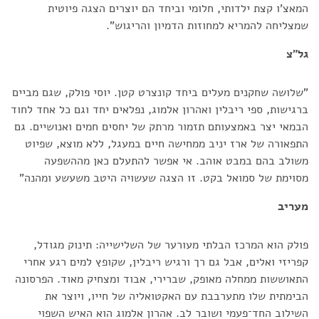
המאצ'ו קצת ילדותי, חלומי וביחד הם יוצרים הצגה פיוטית
שמצליחה להמריא למחוזות הדמיון והריגוש".
גל"צ
"שלושה שחקנים מעלים ביחד קונצרט קטן. יוסי פולק, שגם מביים
ברגישות, ספי ריבלין ואהרון אלמוג, נפלאים יחד וגם כל אחד לחוד
הבמאי יצר באמצעותם תזמור מרתק של יחסים חמים ואנושיים. גם
התפאורה של ארז יניב ממחישה חיים במעגל, ללא מוצא, שפיוט
משולב בהם במבט אוהב. אי אפשר להתעלם כאן מההשפעה
מסוימת של סמואל בקט. זו הצגה שעשויה היטב משעשע ומהנה"
מעריב
פולק הוא המרכז הבלתי מעורער של השלישייה: תינוק מגודל,
קפריזי ואלים, אבל גם רך ורגיש ריבלין, שקופץ למים רגע אחרי
התאוששות ממחלה מאופק, שברירי, אבוד ומצחיק מאוד. הפרסונה
הבימתית שלו מתערבבת עם האקטואליה של חייו, ויוצר את
השילוב החד־פעמי ושובר לב. אהרון אלמוג הוא האיש השפוי