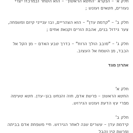
חלק א' - הנקרא "החטא הראשון" - הוא השחר ובמרכזו יצרי
נעורים, חטאים ועונש ;
חלק ב' - "קדמת עדן" - הוא הצהריים, ובו ענייני קיום ומשפחה,
צער גידול בנים, אהבת הורים וקנאת אחים ;
חלק ג' - "סובב הולך הרוח" - כדרך טבע האדם - מן הקל אל
הכבד, מן השמח אל העצוב.
אהרון מגד
חלק א'
החטא הראשון - פרשת אדם, חוה והנחש בגן-עדן. חטא טעימה
מפרי עץ הדעת ועונש הגירוש.
חלק ב'
קידמת עדן - עשרים שנה לאחר הגירוש. חיי משפחת אדם בביתה
ופרשת קין והבל