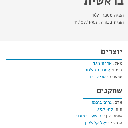
בראשית
הצגה מספר:
187
הצגת בכורה:
11/07/1962
יוצרים
מאת:
אהרון מגד
בימוי:
אמנון קבצ'ניק
תפאורה:
אריה נבון
שחקנים
אדם:
נחום בוכמן
חוה:
ליא קניג
שומר הגן:
יהושע ברטונוב
הנחש:
רפאל קלצ'קין