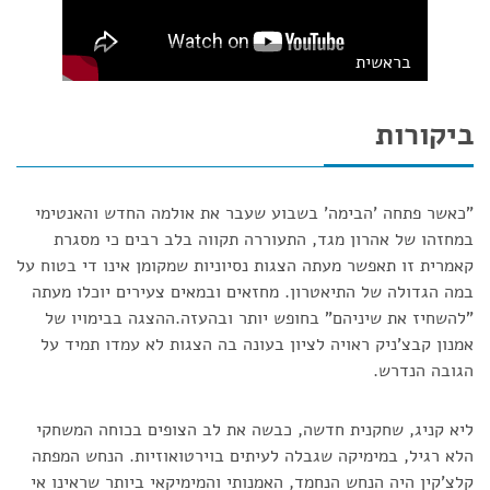
בראשית
ביקורות
"כאשר פתחה 'הבימה' בשבוע שעבר את אולמה החדש והאנטימי
במחזהו של אהרון מגד, התעוררה תקווה בלב רבים כי מסגרת
קאמרית זו תאפשר מעתה הצגות נסיוניות שמקומן אינו די בטוח על
במה הגדולה של התיאטרון. מחזאים ובמאים צעירים יוכלו מעתה
"להשחיז את שיניהם" בחופש יותר ובהעזה.ההצגה בבימויו של
אמנון קבצ'ניק ראויה לציון בעונה בה הצגות לא עמדו תמיד על
הגובה הנדרש.
ליא קניג, שחקנית חדשה, כבשה את לב הצופים בכוחה המשחקי
הלא רגיל, במימיקה שגבלה לעיתים בוירטואוזיות. הנחש המפתה
קלצ'קין היה הנחש הנחמד, האמנותי והמימיקאי ביותר שראינו אי