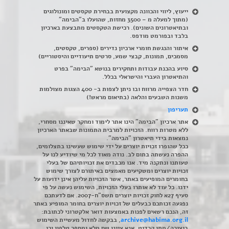
ייעוץ, ליווי והכוונה מקצועית בבחירת טקסטים ומונולוגים
(מתוך למעלה מ – 3500 מחזות, שהועלו ב"הבימה"
ובתיאטרונים השונים). רכישת הטקסטים מתבצעת בארכיון
בלבד ובפורמט מודפס.
איתור והנגשת חומרי ארכיון נדירים
(
ספרים, טקסטים,
מסמכים, תמונות, קבצי שמע, סרטים תיעודיים והיסטוריים)
סיוע בהכנת עבודות ותחקירים בנושא "הבימה" בפרט
והתיאטרון העברי והישראלי בכלל
.
חדר הצפייה מרווח ובו ניתן לצפות ב- 400 הצגות מצולמות
משנות השבעים והלאה (בתיאום מראש!)
תעריפון
אתר ארכיון "הבימה" הינו אתר לימוד ומחקר שאיננו מסחרי,
ללא מטרות רווח. הזכויות למרבית התמונות שבאתר הארכיון
נמצאות בידי תיאטרון "הבימה".
ככל שהופרו זכויות יוצרים על ידי שימוש שעשינו בתצלומים,
ההפרה נעשתה בתום לב. נודה מאוד לכל מי שיודיע לנו על
טעותנו ונתקנה מיד. אנו מכבדים את זכויותיהם של בעלי
זכויות יוצרים ומשקיעים מאמצים באיתורם לצורך שימוש
בחומרים המופיעים באתר, אשר הזכויות עליהן אינן ידועות על
ידנו. כל עוד לא אותרו בעלי הזכויות, השימוש נעשה על פי
סעיף 27א לחוק זכויות יוצרים תשס"ח-2007. אם לדעתכם
נפגעה זכותכם כבעלים של זכויות יוצרים בחומר המופיע באתר
זה, הנכם רשאים לפנות באמצעות דואר אלקטרוני לכתובת:
archive@habima.org.il
, בבקשה לחדול מעשיית השימוש
ביצירה/מתן קרדיט. אנא ציינו שם מלא ומספר טלפון וכן