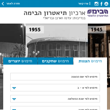
חזרה לאתר
צרו קשר
ארכיון
תיאטרון הבימה
בנדיבות: עדנה וארנן גבריאלי
חיפוש
הצגות
חיפוש
שחקנים
חיפוש
יוצרים
חיפוש לפי שם ההצגה
חיפוש לפי א - ב
חיפוש לפי א - ב
חיפוש לפי שנת ההעלאה
חיפוש לפי שנת ההעלאה
חיפוש לפי סוגה
חיפוש לפי סוגה