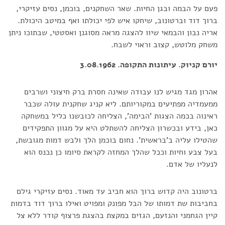
פעם על הבמה ובגן החיות. שאר השחקנים, בוכמן, נסים עזיקרי,
ברוך דוד וברטונוב, שיחקו איש לפי יכולתו ואף במיטב היכולת.
אריה נבון והבמאי שיוו להצגה מראה מסוגנן ואסטטי, שבתוכו ניתן
משחק מלוטש, קצוב וראוי לשבח.
יורם קניוק. עיתונות התקופה. 3.08.1962
אהרון מגד מגיש לנו עבודה שאינה חסרת ברק חיצוני ושרבים
ממעמדיה מפתיעים במקוריותם. ליא קניג שחקנית עולה שכבר
ראינוה בכמה הצגות 'הבימה', הצליחה לכובשנו כליל במשחקה
כאן, בידע ובכשרון הצליחה להשתלט היא על מגוון התפקידים
שהטילו עליה ב'בראשית'. נחום בוכמן הלך ולבש דמות מגובשת,
בעל צבע וחיות וככל שהלך המחזה לקראת סיומו כן נכנס הוא
לנעליו של אדם.
ברטונוב היה קדוש ברוך הוא חביב עד מאוד. נסים עזיקרי גילם
בחביבות שת דמותו של הבל מפונק ומפויט ואילו ברוך דוד בדמות
קיין הגחמני והנזעם, הגזים במקצת בהצגת פרצוף קודר ללא צל