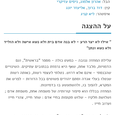
הבל:
אהרון אלמוג
,
ניסים עזיקרי
קין:
דוד ברוך
,
אליעזר יונג
איסטהר:
ליא קניג
על ההצגה
" אילו לא יצר הרע - לא בנה אדם בית ולא נשא אישה ולא הוליד
ולא נשא ונתן"
עלילת המחזה גנובה - כמעט כולה - מספר "בראשית", וגם
הדמויות, מלבד אחת, שאף היא נרמזת בכתובים עתיקים. השינויים
שהכנסתי - אינם אלא דרוש. נטלתי לעצמי רשות, כאותה רשות
שנטלו בעלי אגדה וסתם יהודים פשוטים בכל הדורות - לפרש את
המקרא, להפוך בו, ולהשתעשע בו בדמיונות.
המחזה בכללו הוא סיפור קורותיה של משפחה אחת, משפחת אדם ;
ושלושת חלקיו - שלוש תקופות בחיי אדם : שחר חייו, צהרי חייו
וערוב חייו .