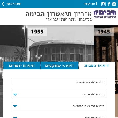
חזרה לאתר
צרו קשר
ארכיון
תיאטרון הבימה
בנדיבות: עדנה וארנן גבריאלי
חיפוש
הצגות
חיפוש
שחקנים
חיפוש
יוצרים
חיפוש לפי שם ההצגה
חיפוש לפי א - ב
חיפוש לפי א - ב
חיפוש לפי שנת ההעלאה
חיפוש לפי שנת ההעלאה
חיפוש לפי סוגה
חיפוש לפי סוגה