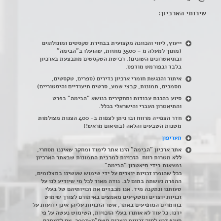
שירותי הארכיון:
ייעוץ, ליווי והכוונה מקצועית בבחירת טקסטים ומונולוגים
(מתוך למעלה מ – 3500 מחזות, שהועלו ב"הבימה"
ובתיאטרונים השונים). רכישת הטקסטים מתבצעת בארכיון
בלבד ובפורמט מודפס.
איתור והנגשת חומרי ארכיון נדירים
(
ספרים, טקסטים,
מסמכים, תמונות, קבצי שמע, סרטים תיעודיים והיסטוריים)
סיוע בהכנת עבודות ותחקירים בנושא "הבימה" בפרט
והתיאטרון העברי והישראלי בכלל
.
חדר הצפייה מרווח ובו ניתן לצפות ב- 400 הצגות מצולמות
משנות השבעים והלאה (בתיאום מראש!)
תעריפון
אתר ארכיון "הבימה" הינו אתר לימוד ומחקר שאיננו מסחרי,
ללא מטרות רווח. הזכויות למרבית התמונות שבאתר הארכיון
נמצאות בידי תיאטרון "הבימה".
ככל שהופרו זכויות יוצרים על ידי שימוש שעשינו בתצלומים,
ההפרה נעשתה בתום לב. נודה מאוד לכל מי שיודיע לנו על
טעותנו ונתקנה מיד. אנו מכבדים את זכויותיהם של בעלי
זכויות יוצרים ומשקיעים מאמצים באיתורם לצורך שימוש
בחומרים המופיעים באתר, אשר הזכויות עליהן אינן ידועות על
ידנו. כל עוד לא אותרו בעלי הזכויות, השימוש נעשה על פי
סעיף 27א לחוק זכויות יוצרים תשס"ח-2007. אם לדעתכם