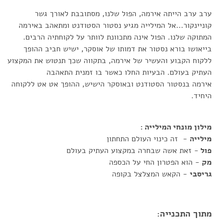
ערב ערב הייתה אירמה, הפול שלנו, מסתובבת לאורך גשר
קוניינקור...אל המילייה מגיע נסטור הסטודנט ומתאהב באירמה
המתוקה שלנו. הפול אינה מתכוונת לוותר על לקוחתיה הרבים.
בייאושו בורא נסטור את דמותו של אוסקר, ישיש חביב ההופך
ללקוח הקבוע והעשיר של אירמה, בתקווה שכך תנטוש את המקצוע
העתיק בעולם. הבעיות החלו כאשר בו זמנית התאהבה
אירמה בנסטור הסטודנט ובאוסקר הישיש, ההופך אט אט ללקוחה
היחיד.
מילון מונחי המילייה :
מילייה
- זה כינוי העולם התחתון
פול
- זאת אשה שבחרה במקצוע העתיק בעולם
מק
- הוא הפטרון החי על הכספה
גריסבי
- הקאש המצלצל בקופה
מתוך התכנייה: