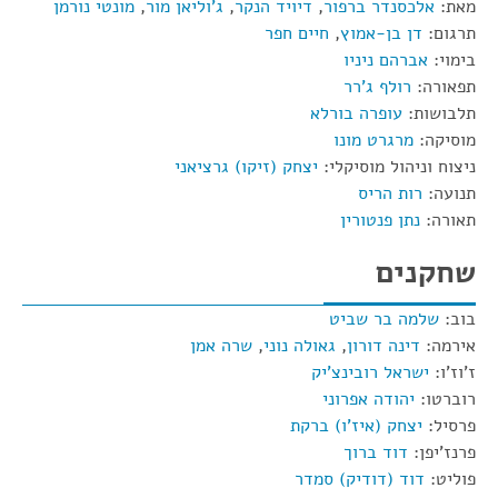
מאת:
אלכסנדר ברפור
,
דיויד הנקר
,
ג'וליאן מור
,
מונטי נורמן
תרגום:
דן בן-אמוץ
,
חיים חפר
בימוי:
אברהם ניניו
תפאורה:
רולף ג'רר
תלבושות:
עופרה בורלא
מוסיקה:
מרגרט מונו
ניצוח וניהול מוסיקלי:
יצחק (זיקו) גרציאני
תנועה:
רות הריס
תאורה:
נתן פנטורין
שחקנים
בוב:
שלמה בר שביט
אירמה:
דינה דורון
,
גאולה נוני
,
שרה אמן
ז'וז'ו:
ישראל רובינצ'יק
רוברטו:
יהודה אפרוני
פרסיל:
יצחק (איז'ו) ברקת
פרנז'יפן:
דוד ברוך
פוליט:
דוד (דודיק) סמדר