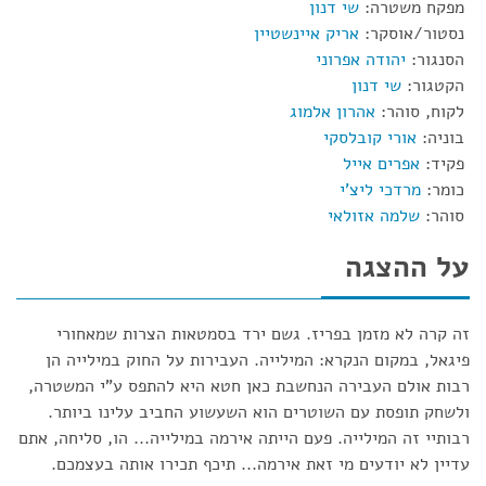
מפקח משטרה:
שי דנון
נסטור/אוסקר:
אריק איינשטיין
הסנגור:
יהודה אפרוני
הקטגור:
שי דנון
לקוח, סוהר:
אהרון אלמוג
בוניה:
אורי קובלסקי
פקיד:
אפרים אייל
כומר:
מרדכי ליצ'י
סוהר:
שלמה אזולאי
על ההצגה
זה קרה לא מזמן בפריז. גשם ירד בסמטאות הצרות שמאחורי
פיגאל, במקום הנקרא: המילייה. העבירות על החוק במילייה הן
רבות אולם העבירה הנחשבת כאן חטא היא להתפס ע"י המשטרה,
ולשחק תופסת עם השוטרים הוא השעשוע החביב עלינו ביותר.
רבותיי זה המילייה. פעם הייתה אירמה במילייה... הו, סליחה, אתם
עדיין לא יודעים מי זאת אירמה... תיכף תכירו אותה בעצמכם.