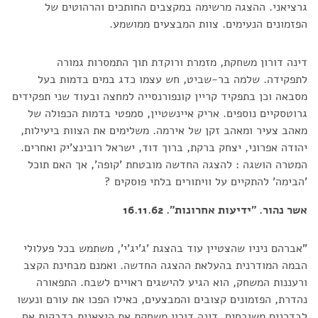
גרציאני. ההצגה מרשימה במקצבים החותכים והרהוטים של
הפזמונים הנעימים. צוות המבצעים ממושמע.
דינה דורון משחקת, מזמרת ורוקדת תוך התמסרות גמורה
לתפקידה. שלמה בר-שביט, חש עצמו כדג במים בדמות בעל
מסבאה וכן בתפקיד קריין קונפורנסייה למחצה ובעוד שני תפקידים
גרוטסקיים נוספים. אריק איינשטיין, סמפטי בדמות הכפולה של
מאהב צעיר ומאהב זקן של אירמה. משלימים את הצוות ביעילות,
יהודה אפרוני, יצחק ברקת, ברוך דוד, ישראל רובינצ'יק ואחרים.
המטרה הושגה : להצגה החדשה מובטחת 'קופה', אך האם תוכל
'הבימה' להתקיים על וויתורים בלתי פוסקים ?
אשר נהור. "ידיעות אחרונות". 16.11.62
"אברהם ניניו שהצטיין עוד בהצגת 'ג'יג'י', משתמש בכל פעלולי
הבמה המודרנית בהעלאת ההצגה החדשה. ואמנם מבחינת הקצב
ורעננות המשחק, הוא הגיע להישגים ראויים לשבח. התפאורה
נהדרת, הפזמונים קצובים והמבצעים, כאילו הפכו את עורם ונעשו
לבדרנים משובחים. דינה דורון משחקת את היצאנית בדבקות אם