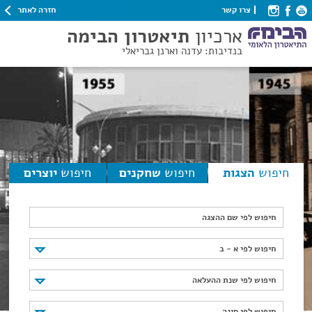
חזרה לאתר
צרו קשר
ארכיון
תיאטרון הבימה
בנדיבות: עדנה וארנן גבריאלי
חיפוש
הצגות
חיפוש
שחקנים
חיפוש
יוצרים
חיפוש לפי שם ההצגה
חיפוש לפי א - ב
חיפוש לפי א - ב
חיפוש לפי שנת ההעלאה
חיפוש לפי שנת ההעלאה
חיפוש לפי סוגה
חיפוש לפי סוגה