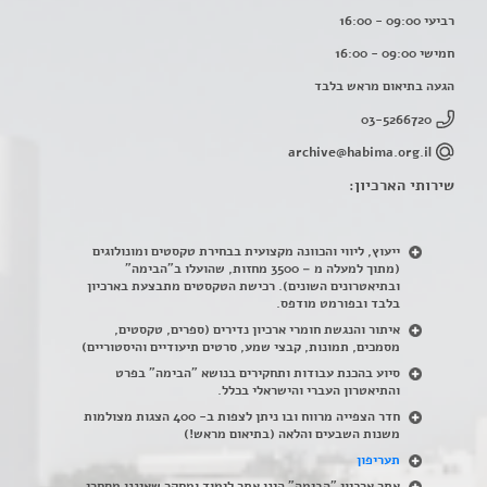
רביעי 09:00 - 16:00
חמישי 09:00 - 16:00
הגעה בתיאום מראש בלבד
03-5266720
archive@habima.org.il
שירותי הארכיון:
ייעוץ, ליווי והכוונה מקצועית בבחירת טקסטים ומונולוגים
(מתוך למעלה מ – 3500 מחזות, שהועלו ב"הבימה"
ובתיאטרונים השונים). רכישת הטקסטים מתבצעת בארכיון
בלבד ובפורמט מודפס.
איתור והנגשת חומרי ארכיון נדירים
(
ספרים, טקסטים,
מסמכים, תמונות, קבצי שמע, סרטים תיעודיים והיסטוריים)
סיוע בהכנת עבודות ותחקירים בנושא "הבימה" בפרט
והתיאטרון העברי והישראלי בכלל
.
חדר הצפייה מרווח ובו ניתן לצפות ב- 400 הצגות מצולמות
משנות השבעים והלאה (בתיאום מראש!)
תעריפון
אתר ארכיון "הבימה" הינו אתר לימוד ומחקר שאיננו מסחרי,