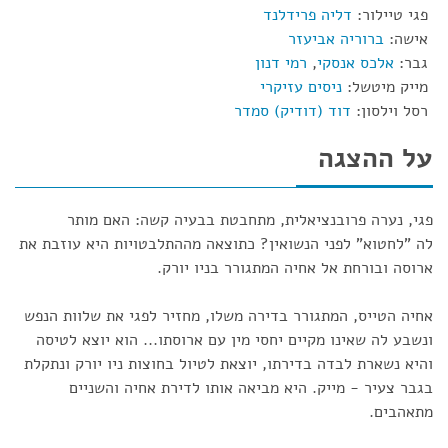
פגי טיילור:
דליה פרידלנד
אישה:
ברוריה אביעזר
גבר:
אלכס אנסקי
,
רמי דנון
מייק מיטשל:
ניסים עזיקרי
רסל וילסון:
דוד (דודיק) סמדר
על ההצגה
פגי, נערה פרובנציאלית, מתחבטת בבעיה קשה: האם מותר
לה "לחטוא" לפני הנשואין? כתוצאה מההתלבטויות היא עוזבת את
ארוסה ובורחת אל אחיה המתגורר בניו יורק.
אחיה הטייס, המתגורר בדירה משלו, מחזיר לפגי את שלוות הנפש
ונשבע לה שאינו מקיים יחסי מין עם ארוסתו... הוא יוצא לטיסה
והיא נשארת לבדה בדירתו, יוצאת לטיול בחוצות ניו יורק ונתקלת
בגבר צעיר - מייק. היא מביאה אותו לדירת אחיה והשניים
מתאהבים.