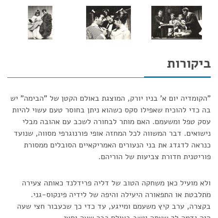
ביקורות
"הקומדיה יום א' בניו יורק, המוצגת באולם הקטן של "הבימה" יש
בה כדי להוכיח שאפילו סקס כשהוא ניתן בחוסר טעם עשוי להיות
עסק טפל ומשעמם. האם מותר לבחורה לשכב עם אהובה מבלי
נישואים. דבר המשווה לכל המחזה אופי פורנוגרפי מסווה, שנועד
כנראה לדגדג את בני הנעורים האמריקאיים הסובלים ממסורת
פוריטנית חדורת צביעות של הוריהם.
ולא מועיל כאן משחקה הטוב של דליה פרידלנד כאותה צעירה
מתלבטת או התפאורה היעילה והיפה של לידיה פינקוס-גני.
בקצרה, ערב קיץ משעמם ומייגע, עד כדי כך שכעבור חצי שעה
היה נדמה לך שאתה יושב באולם כבר שעה וחצי.