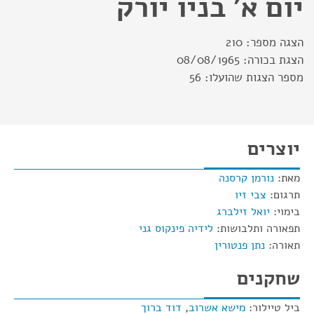
יום א' בניו יורק
הצגה מספר:
210
הצגת בכורה:
08/08/1965
מספר הצגות שהועלו:
56
יוצרים
מאת:
נורמן קרסנה
תרגום:
צבי זיו
בימוי:
יואל זילברג
תפאורה ותלבושות:
לידיה פינקוס גני
תאורה:
נתן פנטורין
שחקנים
ביל טיילור:
מישא אשרוב
,
דוד ברוך