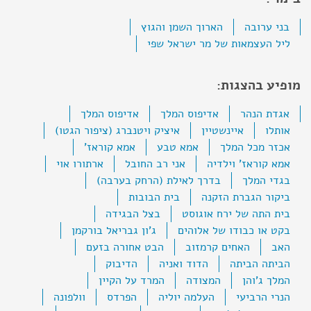
בני ערובה
הארוך השמן והגוץ
ליל העצמאות של מר ישראל שפי
מופיע בהצגות:
אגדת הנהר
אדיפוס המלך
אדיפוס המלך
אותלו
איינשטיין
איציק ויטנברג (ציפור הגטו)
אכזר מכל המלך
אמא טבע
אמא קוראז'
אמא קוראז' וילדיה
אני רב החובל
ארתורו אוי
בגדי המלך
בדרך לאילת (הרחק בערבה)
ביקור הגברת הזקנה
בית הבובות
בית התה של ירח אוגוסט
בצל הבגידה
בקט או כבודו של אלוהים
ג'ון גבריאל בורקמן
האב
האחים קרמזוב
הבט אחורה בזעם
הביתה הביתה
הדוד ואניה
הדיבוק
המלך ג'והן
המצודה
המרד על הקיין
הנרי הרביעי
העלמה יוליה
הפרדס
וולפונה