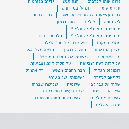
זרוק אותו לכלבים
חנה סנש
ידיים מזוהמות
יוליוס קיסר
יום א' בניו יורק
ליל העצמאות של מר ישראל שפי
ליל כלולות
ליל סופה
ליליום
מות דנטון
מי מפחד מווירג'יניה וולף ?
מי מפחד מווירג'יניה וולף ?
מלחמה בבית
ממלא המקום
מסע ארוך אל תוך הלילה
מעיין הכבשים
מעשה בנסיך
מראה מעל הגשר
מרי סטיוארט
נישואיו של האדון מיסיסיפי
על קלות דעת וצביעות
על קלות דעת וצביעות
רומולוס הגדול
רצח החפים מפשע
רק אתמול
רקויאם לנזירה
רשימותיו של מטורף
שחור על גבי לבן
שלומית
שלושה שברחו
שמו הולך לפניו
שניים עשר המושבעים
שש כנפיים לאחד
שש נפשות מחפשות מחבר
תיבת הצללים