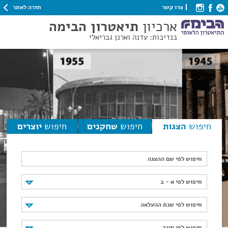
חזרה לאתר
צרו קשר
ארכיון
תיאטרון הבימה
בנדיבות: עדנה וארנן גבריאלי
חיפוש
הצגות
חיפוש
שחקנים
חיפוש
יוצרים
חיפוש לפי שם ההצגה
חיפוש לפי א - ב
חיפוש לפי א - ב
חיפוש לפי שנת ההעלאה
חיפוש לפי שנת ההעלאה
חיפוש לפי סוגה
חיפוש לפי סוגה