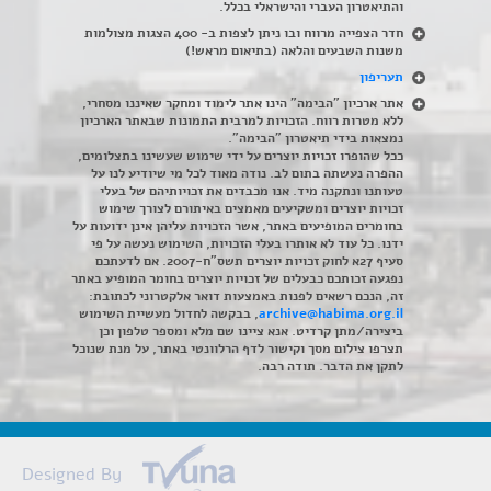
והתיאטרון העברי והישראלי בכלל
.
חדר הצפייה מרווח ובו ניתן לצפות ב- 400 הצגות מצולמות
משנות השבעים והלאה (בתיאום מראש!)
תעריפון
אתר ארכיון "הבימה" הינו אתר לימוד ומחקר שאיננו מסחרי,
ללא מטרות רווח. הזכויות למרבית התמונות שבאתר הארכיון
נמצאות בידי תיאטרון "הבימה".
ככל שהופרו זכויות יוצרים על ידי שימוש שעשינו בתצלומים,
ההפרה נעשתה בתום לב. נודה מאוד לכל מי שיודיע לנו על
טעותנו ונתקנה מיד. אנו מכבדים את זכויותיהם של בעלי
זכויות יוצרים ומשקיעים מאמצים באיתורם לצורך שימוש
בחומרים המופיעים באתר, אשר הזכויות עליהן אינן ידועות על
ידנו. כל עוד לא אותרו בעלי הזכויות, השימוש נעשה על פי
סעיף 27א לחוק זכויות יוצרים תשס"ח-2007. אם לדעתכם
נפגעה זכותכם כבעלים של זכויות יוצרים בחומר המופיע באתר
זה, הנכם רשאים לפנות באמצעות דואר אלקטרוני לכתובת:
archive@habima.org.il
, בבקשה לחדול מעשיית השימוש
ביצירה/מתן קרדיט. אנא ציינו שם מלא ומספר טלפון וכן
תצרפו צילום מסך וקישור לדף הרלוונטי באתר, על מנת שנוכל
לתקן את הדבר. תודה רבה.
Designed By