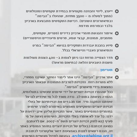
ייעוץ, ליווי והכוונה מקצועית בבחירת טקסטים ומונולוגים
(מתוך למעלה מ – 3500 מחזות, שהועלו ב"הבימה"
ובתיאטרונים השונים). רכישת הטקסטים מתבצעת בארכיון
בלבד ובפורמט מודפס.
איתור והנגשת חומרי ארכיון נדירים
(
ספרים, טקסטים,
מסמכים, תמונות, קבצי שמע, סרטים תיעודיים והיסטוריים)
סיוע בהכנת עבודות ותחקירים בנושא "הבימה" בפרט
והתיאטרון העברי והישראלי בכלל
.
חדר הצפייה מרווח ובו ניתן לצפות ב- 400 הצגות מצולמות
משנות השבעים והלאה (בתיאום מראש!)
תעריפון
אתר ארכיון "הבימה" הינו אתר לימוד ומחקר שאיננו מסחרי,
ללא מטרות רווח. הזכויות למרבית התמונות שבאתר הארכיון
נמצאות בידי תיאטרון "הבימה".
ככל שהופרו זכויות יוצרים על ידי שימוש שעשינו בתצלומים,
ההפרה נעשתה בתום לב. נודה מאוד לכל מי שיודיע לנו על
טעותנו ונתקנה מיד. אנו מכבדים את זכויותיהם של בעלי
זכויות יוצרים ומשקיעים מאמצים באיתורם לצורך שימוש
בחומרים המופיעים באתר, אשר הזכויות עליהן אינן ידועות על
ידנו. כל עוד לא אותרו בעלי הזכויות, השימוש נעשה על פי
סעיף 27א לחוק זכויות יוצרים תשס"ח-2007. אם לדעתכם
נפגעה זכותכם כבעלים של זכויות יוצרים בחומר המופיע באתר
זה, הנכם רשאים לפנות באמצעות דואר אלקטרוני לכתובת:
archive@habima.org.il
, בבקשה לחדול מעשיית השימוש