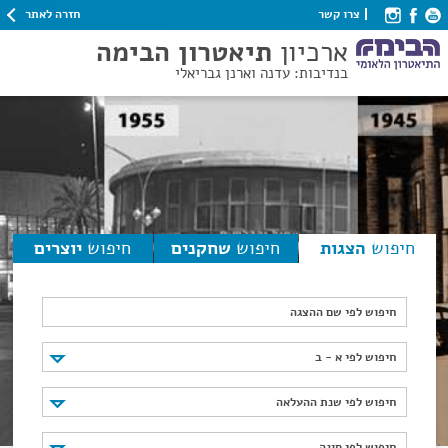
חזרה לאתר
צרו קשר
ארכיון
תיאטרון הבימה
בנדיבות: עדנה וארנן גבריאלי
חיפוש
הצגות
חיפוש
שחקנים
חיפוש
יוצרים
חיפוש לפי שם ההצגה
חיפוש לפי א - ב
חיפוש לפי א - ב
חיפוש לפי שנת ההעלאה
חיפוש לפי שנת ההעלאה
חיפוש לפי סוגה
חיפוש לפי סוגה