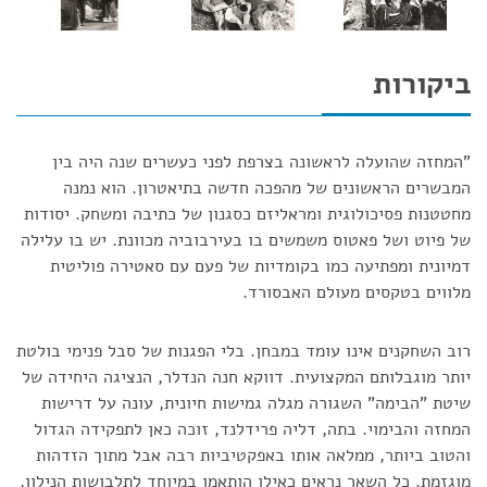
ביקורות
"המחזה שהועלה לראשונה בצרפת לפני כעשרים שנה היה בין
המבשרים הראשונים של מהפכה חדשה בתיאטרון. הוא נמנה
מחטטנות פסיכולוגית ומראליזם כסגנון של כתיבה ומשחק. יסודות
של פיוט ושל פאטוס משמשים בו בעירבוביה מכוונת. יש בו עלילה
דמיונית ומפתיעה כמו בקומדיות של פעם עם סאטירה פוליטית
מלווים בטקסים מעולם האבסורד.
רוב השחקנים אינו עומד במבחן. בלי הפגנות של סבל פנימי בולטת
יותר מוגבלותם המקצועית. דווקא חנה הנדלר, הנציגה היחידה של
שיטת "הבימה" השגורה מגלה גמישות חיונית, עונה על דרישות
המחזה והבימוי. בתה, דליה פרידלנד, זוכה כאן לתפקידה הגדול
והטוב ביותר, ממלאה אותו באפקטיביות רבה אבל מתוך הזדהות
מוגזמת. כל השאר נראים כאילו הותאמו במיוחד לתלבושות הנילון,