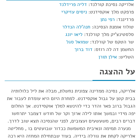
אלריקה נסיכת קורלנד:
דליה פרידלנד
פרפקט מלך אוקסידנט:
ניסים עזיקרי
פרדיננד:
רפי נתן
טולוז אומנת הנסיכה:
חנה'לה הנדלר
סלסטינצ'יק מלך קורלנד:
ליאו יונג
שר הטקס של קורלנד:
שמואל סגל
החשמן דה לה רוזס:
דוד ברוך
השליש:
אילן תורן
על ההצגה
אלריקה, נסיכה ממדינה צפונית נחשלת, מבלה את ליל כלולותיה
בבית קטן על גבול אוקסידנט. למחרת היום היא עומדת לעבור את
הגבול ברוב פאר והדר כדי להינשא למלך אוקסידנט. אך החלום
יפה מידי ובמשך אותו לילה ארוך וקר של חודש דצמבר יתרחשו
דברים רבים, משעשעים ועצובים, לפני שהנסיכה תצא שוב לדרך.
מנערה תמימה ונאיבית המשמשת ככדור שבועטים בו , מחליטה
אלריקה לקחת את גורלה בידיה. בעוד שבתחילת המחזה היא רכה