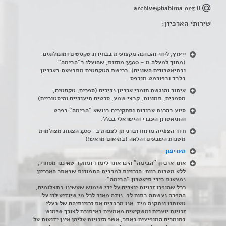
archive@habima.org.il
שירותי הארכיון:
ייעוץ, ליווי והכוונה מקצועית בבחירת טקסטים ומונולוגים
(מתוך למעלה מ – 3500 מחזות, שהועלו ב"הבימה"
ובתיאטרונים השונים). רכישת הטקסטים מתבצעת בארכיון
בלבד ובפורמט מודפס.
איתור והנגשת חומרי ארכיון נדירים
(
ספרים, טקסטים,
מסמכים, תמונות, קבצי שמע, סרטים תיעודיים והיסטוריים)
סיוע בהכנת עבודות ותחקירים בנושא "הבימה" בפרט
והתיאטרון העברי והישראלי בכלל
.
חדר הצפייה מרווח ובו ניתן לצפות ב- 400 הצגות מצולמות
משנות השבעים והלאה (בתיאום מראש!)
תעריפון
אתר ארכיון "הבימה" הינו אתר לימוד ומחקר שאיננו מסחרי,
ללא מטרות רווח. הזכויות למרבית התמונות שבאתר הארכיון
נמצאות בידי תיאטרון "הבימה".
ככל שהופרו זכויות יוצרים על ידי שימוש שעשינו בתצלומים,
ההפרה נעשתה בתום לב. נודה מאוד לכל מי שיודיע לנו על
טעותנו ונתקנה מיד. אנו מכבדים את זכויותיהם של בעלי
זכויות יוצרים ומשקיעים מאמצים באיתורם לצורך שימוש
בחומרים המופיעים באתר, אשר הזכויות עליהן אינן ידועות על