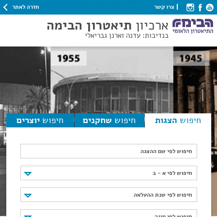
חזרה לאתר
צרו קשר
ארכיון
תיאטרון הבימה
בנדיבות: עדנה וארנן גבריאלי
חיפוש
הצגות
חיפוש
שחקנים
חיפוש
יוצרים
חיפוש לפי שם ההצגה
חיפוש לפי א - ב
חיפוש לפי א - ב
חיפוש לפי שנת ההעלאה
חיפוש לפי שנת ההעלאה
חיפוש לפי סוגה
חיפוש לפי סוגה