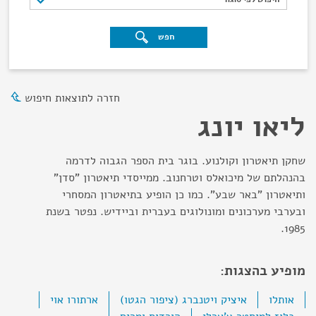
חפש
חזרה לתוצאות חיפוש
ליאו יונג
שחקן תיאטרון וקולנוע. בוגר בית הספר הגבוה לדרמה
בהנהלתם של מיכואלס וטרחנוב. ממייסדי תיאטרון "סדן"
ותיאטרון "באר שבע". כמו כן הופיע בתיאטרון המסחרי
ובערבי מערכונים ומונולוגים בעברית וביידיש. נפטר בשנת
1985.
מופיע בהצגות:
אותלו
איציק ויטנברג (ציפור הגטו)
ארתורו אוי