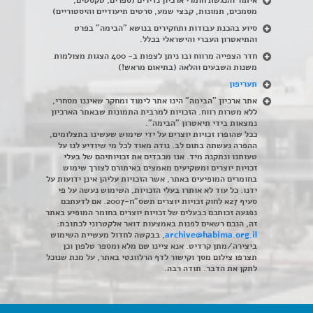
מסמכים, תמונות, קבצי שמע, סרטים תיעודיים והיסטוריים)
סיוע בהכנת עבודות ותחקירים בנושא "הבימה" בפרט
והתיאטרון העברי והישראלי בכלל
.
חדר הצפייה מרווח ובו ניתן לצפות ב- 400 הצגות מצולמות
משנות השבעים והלאה (בתיאום מראש!)
תעריפון
אתר ארכיון "הבימה" הינו אתר לימוד ומחקר שאיננו מסחרי,
ללא מטרות רווח. הזכויות למרבית התמונות שבאתר הארכיון
נמצאות בידי תיאטרון "הבימה".
ככל שהופרו זכויות יוצרים על ידי שימוש שעשינו בתצלומים,
ההפרה נעשתה בתום לב. נודה מאוד לכל מי שיודיע לנו על
טעותנו ונתקנה מיד. אנו מכבדים את זכויותיהם של בעלי
זכויות יוצרים ומשקיעים מאמצים באיתורם לצורך שימוש
בחומרים המופיעים באתר, אשר הזכויות עליהן אינן ידועות על
ידנו. כל עוד לא אותרו בעלי הזכויות, השימוש נעשה על פי
סעיף 27א לחוק זכויות יוצרים תשס"ח-2007. אם לדעתכם
נפגעה זכותכם כבעלים של זכויות יוצרים בחומר המופיע באתר
זה, הנכם רשאים לפנות באמצעות דואר אלקטרוני לכתובת:
archive@habima.org.il
, בבקשה לחדול מעשיית השימוש
ביצירה/מתן קרדיט. אנא ציינו שם מלא ומספר טלפון וכן
תצרפו צילום מסך וקישור לדף הרלוונטי באתר, על מנת שנוכל
לתקן את הדבר. תודה רבה.