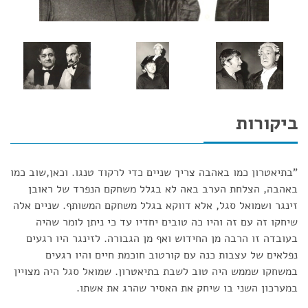
ביקורות
"בתיאטרון כמו באהבה צריך שניים כדי לרקוד טנגו. וכאן,שוב כמו
באהבה, הצלחת הערב באה לא בגלל משחקם הנפרד של ראובן
זינגר ושמואל סגל, אלא דווקא בגלל משחקם המשותף. שניים אלה
שיחקו זה עם זה והיו כה טובים יחדיו עד כי ניתן לומר שהיה
בעובדה זו הרבה מן החידוש ואף מן הגבורה. לזינגר היו רגעים
נפלאים של עצבות כנה עם קורטוב חוכמת חיים והיו רגעים
במשחקו שממש היה טוב לשבת בתיאטרון. שמואל סגל היה מצויין
במערכון השני בו שיחק את האסיר שהרג את אשתו.