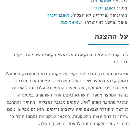
גיטלמן:
שמואל סגל
מילר:
ראובן זינגר
מורגנהול (פרקליט לא יוצלח):
ראובן זינגר
פאול (פושע לא יוצלח):
שמואל סגל
על ההצגה
שתי קומדיות עצובות וקטנות על אנשים קטנים שחייהם ריקים
ונכזבים.
אויבים:
מערכון יהודי-אמריקאי על לקוח קבוע במסעדה, המתעלל
באופן קבוע במלצר שלו. בעוד הוא מציג עצמו כאדם מכובד
ומצליח שפרש מעסקיו, את מלצרו הוא מכנה עלוב וחדל אישים.
כאשר המלצר מספר לו שהוא בעצם אחד השותפים במסעדה,
הגלגל מתהפך ואותו "איש עסקים מכובד ומצליח" מתחיל להתרפס
למלצר ומתוודה שבעצם חייו עלובים וריקים. הוא גם מבקש ממנו
שייתן לו כמה עצות בהשקעות. המלצר שנקם את נקמתו חוזר בו
מדבריו, אך הלקוח מסרב להאמין וממשיך בשלו.