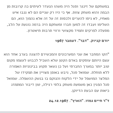
במשחקם של זינגר וסגל היה משהו הנעדר לעיתים כה קרובות מן
הבמה והוא משחק צוות. אף כי היו רק שניים הם לא גנבו איש
מאחיו, לא ניסו להערים ולכסות זה על זה אלא נהפוך הוא, הם
השלימו ועבדו זה למען חברו ומשחקם היה ברמה נוגעת על הלב,
מתעלה לפרקים ותמיד מקצועי ורווי תרבות תיאטרון.
יורם קניוק. "דבר". דצמבר 1967
"הקו המחבר את שני המערכונים והמכשירם להצגה בערב אחד הוא
עצם היותם עוסקים באדם הקטן שלא השכיל לכבוש לעצמו מקום
טוב יותר במערך החברתי ועל כן נשאר תקוע בבינוניות האפורה
ללא תוחלת. שמואל סגל, גיבש באופן מצויין את תפקידו של
המלצר המושפל על ידי הלקוח והנוקם בו בנשק ההשפלה. שמואל
סגל הפגין כאן משמעת משחק בלתי רגילה, טון דיבור המתמזג
כיאות עם הבעת הדיוקן.
ד"ר חיים גמזו. "הארץ". 24.12.1967