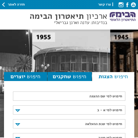
חזרה לאתר
צרו קשר
ארכיון
תיאטרון הבימה
בנדיבות: עדנה וארנן גבריאלי
חיפוש
הצגות
חיפוש
שחקנים
חיפוש
יוצרים
חיפוש לפי שם ההצגה
חיפוש לפי א - ב
חיפוש לפי א - ב
חיפוש לפי שנת ההעלאה
חיפוש לפי שנת ההעלאה
חיפוש לפי סוגה
חיפוש לפי סוגה