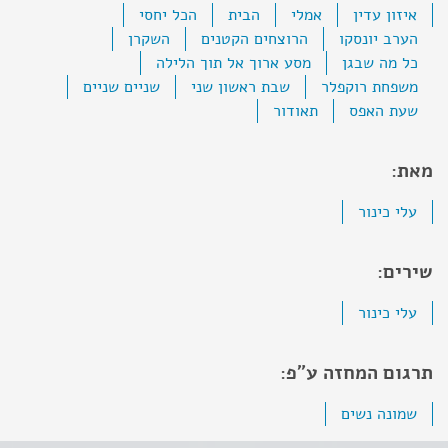
איזון עדין
אמלי
הבית
הכל יחסי
הערב יונסקו
הרוצחים הקטנים
השקרן
כל מה שבגן
מסע ארוך אל תוך הלילה
משפחת רוקפלר
שבת ראשון שני
שניים שניים
שעת האפס
תאודור
מאת:
עלי כינור
שירים:
עלי כינור
תרגום המחזה ע"פ:
שמונה נשים