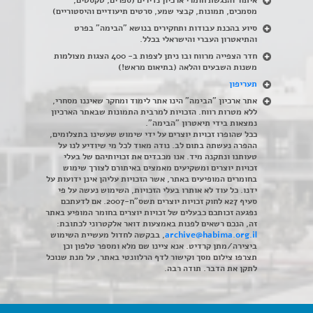
איתור והנגשת חומרי ארכיון נדירים
(
ספרים, טקסטים,
מסמכים, תמונות, קבצי שמע, סרטים תיעודיים והיסטוריים)
סיוע בהכנת עבודות ותחקירים בנושא "הבימה" בפרט
והתיאטרון העברי והישראלי בכלל
.
חדר הצפייה מרווח ובו ניתן לצפות ב- 400 הצגות מצולמות
משנות השבעים והלאה (בתיאום מראש!)
תעריפון
אתר ארכיון "הבימה" הינו אתר לימוד ומחקר שאיננו מסחרי,
ללא מטרות רווח. הזכויות למרבית התמונות שבאתר הארכיון
נמצאות בידי תיאטרון "הבימה".
ככל שהופרו זכויות יוצרים על ידי שימוש שעשינו בתצלומים,
ההפרה נעשתה בתום לב. נודה מאוד לכל מי שיודיע לנו על
טעותנו ונתקנה מיד. אנו מכבדים את זכויותיהם של בעלי
זכויות יוצרים ומשקיעים מאמצים באיתורם לצורך שימוש
בחומרים המופיעים באתר, אשר הזכויות עליהן אינן ידועות על
ידנו. כל עוד לא אותרו בעלי הזכויות, השימוש נעשה על פי
סעיף 27א לחוק זכויות יוצרים תשס"ח-2007. אם לדעתכם
נפגעה זכותכם כבעלים של זכויות יוצרים בחומר המופיע באתר
זה, הנכם רשאים לפנות באמצעות דואר אלקטרוני לכתובת:
archive@habima.org.il
, בבקשה לחדול מעשיית השימוש
ביצירה/מתן קרדיט. אנא ציינו שם מלא ומספר טלפון וכן
תצרפו צילום מסך וקישור לדף הרלוונטי באתר, על מנת שנוכל
לתקן את הדבר. תודה רבה.