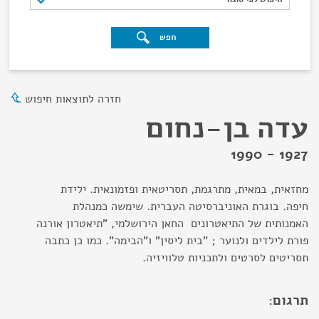
חפש
חזרה לתוצאות חיפוש
עדה בן-נחום
1927 - 1990
מחזאית, במאית, מתרגמת, תסריטאית ופזמונאית. ילידת
חיפה. בוגרת האוניברסיטה העברית. שימשה כמנהלת
האמנותית של התיאטרונים החאן הירושלמי, "תיאטרון אורנה
פורת לילדים ולנוער ; "בית ליסין" ו"הבימה". כמו כן כתבה
תסריטים לסרטים ולתכניות טלוויזיה.
תרגום: