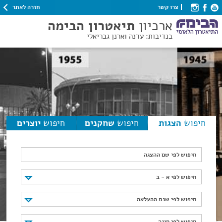
חזרה לאתר
צרו קשר
ארכיון
תיאטרון הבימה
בנדיבות: עדנה וארנן גבריאלי
חיפוש
הצגות
חיפוש
שחקנים
חיפוש
יוצרים
חיפוש לפי שם ההצגה
חיפוש לפי א - ב
חיפוש לפי א - ב
חיפוש לפי שנת ההעלאה
חיפוש לפי שנת ההעלאה
חיפוש לפי סוגה
חיפוש לפי סוגה