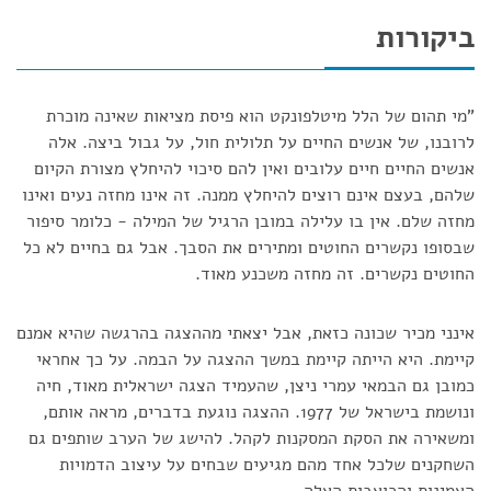
ביקורות
"מי תהום של הלל מיטלפונקט הוא פיסת מציאות שאינה מוכרת
לרובנו, של אנשים החיים על תלולית חול, על גבול ביצה. אלה
אנשים החיים חיים עלובים ואין להם סיכוי להיחלץ מצורת הקיום
שלהם, בעצם אינם רוצים להיחלץ ממנה. זה אינו מחזה נעים ואינו
מחזה שלם. אין בו עלילה במובן הרגיל של המילה - כלומר סיפור
שבסופו נקשרים החוטים ומתירים את הסבך. אבל גם בחיים לא כל
החוטים נקשרים. זה מחזה משכנע מאוד.
אינני מכיר שכונה כזאת, אבל יצאתי מההצגה בהרגשה שהיא אמנם
קיימת. היא הייתה קיימת במשך ההצגה על הבמה. על כך אחראי
כמובן גם הבמאי עמרי ניצן, שהעמיד הצגה ישראלית מאוד, חיה
ונושמת בישראל של 1977. ההצגה נוגעת בדברים, מראה אותם,
ומשאירה את הסקת המסקנות לקהל. להישג של הערב שותפים גם
השחקנים שלכל אחד מהם מגיעים שבחים על עיצוב הדמויות
האמינות והכואבות האלה.