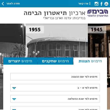
חזרה לאתר
צרו קשר
ארכיון
תיאטרון הבימה
בנדיבות: עדנה וארנן גבריאלי
חיפוש
הצגות
חיפוש
שחקנים
חיפוש
יוצרים
חיפוש לפי שם ההצגה
חיפוש לפי א - ב
חיפוש לפי א - ב
חיפוש לפי שנת ההעלאה
חיפוש לפי שנת ההעלאה
חיפוש לפי סוגה
חיפוש לפי סוגה