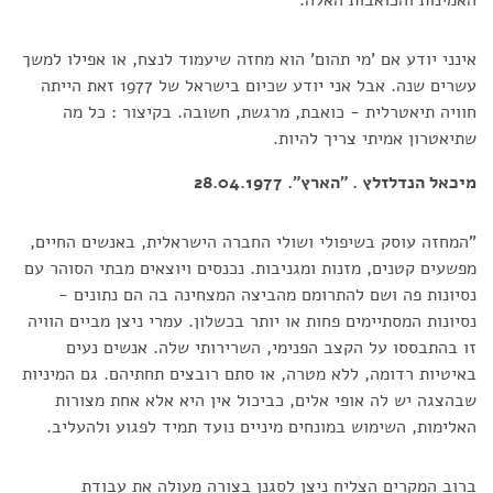
אינני יודע אם 'מי תהום' הוא מחזה שיעמוד לנצח, או אפילו למשך
עשרים שנה. אבל אני יודע שכיום בישראל של 1977 זאת הייתה
חוויה תיאטרלית - כואבת, מרגשת, חשובה. בקיצור : כל מה
שתיאטרון אמיתי צריך להיות.
מיכאל הנדלזלץ . "הארץ". 28.04.1977
"המחזה עוסק בשיפולי ושולי החברה הישראלית, באנשים החיים,
מפשעים קטנים, מזנות ומגניבות. נכנסים ויוצאים מבתי הסוהר עם
נסיונות פה ושם להתרומם מהביצה המצחינה בה הם נתונים -
נסיונות המסתיימים פחות או יותר בכשלון. עמרי ניצן מביים הוויה
זו בהתבססו על הקצב הפנימי, השרירותי שלה. אנשים נעים
באיטיות רדומה, ללא מטרה, או סתם רובצים תחתיהם. גם המיניות
שבהצגה יש לה אופי אלים, כביכול אין היא אלא אחת מצורות
האלימות, השימוש במונחים מיניים נועד תמיד לפגוע ולהעליב.
ברוב המקרים הצליח ניצן לסגנן בצורה מעולה את עבודת