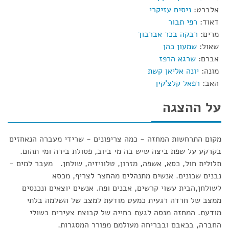
אלברט:
ניסים עזיקרי
דאוד:
רפי תבור
מרים:
רבקה בכר אברבוך
שאול:
שמעון כהן
אברם:
שרגא הרפז
מונה:
יונה אליאן קשת
האב:
רפאל קלצ'קין
על ההצגה
מקום התרחשות המחזה - כמה צריפונים - שרידי מעברה הנאחזים
בקרקע על שפת ביצה שיש בה מי ביוב, פסולת בירה ומי תהום.
תלולית חול, כסא, אשפה, מזרון, טלוויזיה, שולחן. מעבר למים -
נבנים שכונים. אנשים מתנהלים מהחצר לצריף, מכסא
לשולחן,הבית עשוי קרשים, אבנים ופח. אנשים יוצאים ונכנסים
ממצב של חרדה רגעית כמעט מודעת למצב של השלמה בלתי
מודעת. המחזה מנסה לגעת בחייה של קבוצת צעירים בשולי
החברה, בכאבם ובבריחה מעולמם מפורר המסגרות.