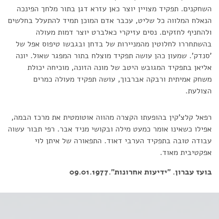
השחקנים. תפקיד מצויין יוצר כאן עזרא דגן בתור מלחך הפינכה
הנאלח המלווה כל שליט, עכבר אדם המוכן תמיד להתעלל בחלשים
ולהחניף לחזקים. נסים עזיקרי כאלברט יוצר דמות מעולה
בהשתחררו לחלוטין מהמניירות של בדחן ובגבשו טיפוס אפל של
'סנדק'. שמעון כהן עושה תפקיד מוצלח בתור המפגר שאול. יונה
אליאן בתפקיד המגובש היטב של מונה הזונה, מוכיחה יכולת
משחק אמיתית ורבקה אברבוך, עושה תפקיד מעולה כמרים
הצולעת.
רפאל קלצ'קין בהופעתו הקצרה מהווה אוטומטית את מרכז הבמה,
אפילו כשאינו אומר כמעט מילה ובקושי מניד אבר. רפי תבור עשוה
עבודה טובה בתפקיד הערבי דאוד. התפאורה של איתן לוי
אפקטיבית מאוד.
בועז עברון. "ידיעות אחרונות".09.01.1977