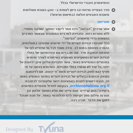
והתיאטרון העברי והישראלי בכלל
.
חדר הצפייה מרווח ובו ניתן לצפות ב- 400 הצגות מצולמות
משנות השבעים והלאה (בתיאום מראש!)
תעריפון
אתר ארכיון "הבימה" הינו אתר לימוד ומחקר שאיננו מסחרי,
ללא מטרות רווח. הזכויות למרבית התמונות שבאתר הארכיון
נמצאות בידי תיאטרון "הבימה".
ככל שהופרו זכויות יוצרים על ידי שימוש שעשינו בתצלומים,
ההפרה נעשתה בתום לב. נודה מאוד לכל מי שיודיע לנו על
טעותנו ונתקנה מיד. אנו מכבדים את זכויותיהם של בעלי
זכויות יוצרים ומשקיעים מאמצים באיתורם לצורך שימוש
בחומרים המופיעים באתר, אשר הזכויות עליהן אינן ידועות על
ידנו. כל עוד לא אותרו בעלי הזכויות, השימוש נעשה על פי
סעיף 27א לחוק זכויות יוצרים תשס"ח-2007. אם לדעתכם
נפגעה זכותכם כבעלים של זכויות יוצרים בחומר המופיע באתר
זה, הנכם רשאים לפנות באמצעות דואר אלקטרוני לכתובת:
archive@habima.org.il
, בבקשה לחדול מעשיית השימוש
ביצירה/מתן קרדיט. אנא ציינו שם מלא ומספר טלפון וכן
תצרפו צילום מסך וקישור לדף הרלוונטי באתר, על מנת שנוכל
לתקן את הדבר. תודה רבה.
Designed By