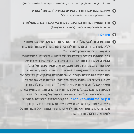
מסמכים, תמונות, קבצי שמע, סרטים תיעודיים והיסטוריים)
סיוע בהכנת עבודות ותחקירים בנושא "הבימה" בפרט
והתיאטרון העברי והישראלי בכלל
.
חדר הצפייה מרווח ובו ניתן לצפות ב- 400 הצגות מצולמות
משנות השבעים והלאה (בתיאום מראש!)
תעריפון
אתר ארכיון "הבימה" הינו אתר לימוד ומחקר שאיננו מסחרי,
ללא מטרות רווח. הזכויות למרבית התמונות שבאתר הארכיון
נמצאות בידי תיאטרון "הבימה".
ככל שהופרו זכויות יוצרים על ידי שימוש שעשינו בתצלומים,
ההפרה נעשתה בתום לב. נודה מאוד לכל מי שיודיע לנו על
טעותנו ונתקנה מיד. אנו מכבדים את זכויותיהם של בעלי
זכויות יוצרים ומשקיעים מאמצים באיתורם לצורך שימוש
בחומרים המופיעים באתר, אשר הזכויות עליהן אינן ידועות על
ידנו. כל עוד לא אותרו בעלי הזכויות, השימוש נעשה על פי
סעיף 27א לחוק זכויות יוצרים תשס"ח-2007. אם לדעתכם
נפגעה זכותכם כבעלים של זכויות יוצרים בחומר המופיע באתר
זה, הנכם רשאים לפנות באמצעות דואר אלקטרוני לכתובת:
archive@habima.org.il
, בבקשה לחדול מעשיית השימוש
ביצירה/מתן קרדיט. אנא ציינו שם מלא ומספר טלפון וכן
תצרפו צילום מסך וקישור לדף הרלוונטי באתר, על מנת שנוכל
לתקן את הדבר. תודה רבה.