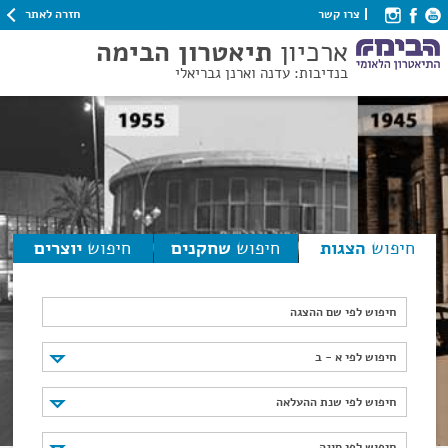
חזרה לאתר
צרו קשר
ארכיון
תיאטרון הבימה
בנדיבות: עדנה וארנן גבריאלי
חיפוש
הצגות
חיפוש
שחקנים
חיפוש
יוצרים
חיפוש לפי שם ההצגה
חיפוש לפי א - ב
חיפוש לפי א - ב
חיפוש לפי שנת ההעלאה
חיפוש לפי שנת ההעלאה
חיפוש לפי סוגה
חיפוש לפי סוגה