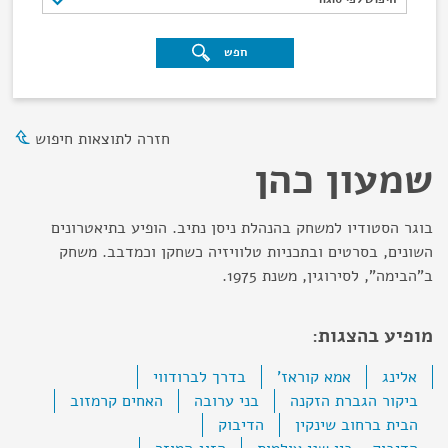
חפש
חזרה לתוצאות חיפוש
שמעון כהן
בוגר הסטודיו למשחק בהנהלת ניסן נתיב. הופיע בתיאטרונים
השונים, בסרטים ובתכניות טלוויזיה כשחקן וכמדבב. משחק
ב"הבימה", לסירוגין, משנת 1975.
מופיע בהצגות:
אלינג
אמא קוראז'
בדרך לברודווי
ביקור הגברת הזקנה
בני ערובה
האחים קרמזוב
הבית ברחוב שינקין
הדיבוק