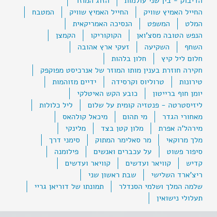
הדיבוק - בין שני עולמות
הזוג המוזר
החייל האמיץ שוויק
החייל האמיץ שוויק
המטבח
המלט
המשפט
הנסיכה האמריקאית
הנפש הטובה מסצ'ואן
הקוקוריקו
הקמצן
השחף
השקיעה
זעקי ארץ אהובה
חלום ליל קיץ
חלון בלהות
חקירה חוזרת בענין מותו המוזר של אנרכיסט מפוקפק
טירונות
טרוליוס וקרסידה
ידיים מזוהמות
יומן חוף ברייטון
כובע הקש האיטלקי
ליזיסטרטה - פנטזיה קומית על שלום
ליל כלולות
מאחורי הגדר
מי תהום
מיכאל קולהאס
מירהל'ה אפרת
מלון קטן בצד
מלינקי
מלך מרוקאי
מר סאלימר המתוק
סימני דרך
סיפור פשוט
על עכברים ואנשים
פילומנה
קדיש
קוויאר ועדשים
קוויאר ועדשים
ריצ'ארד השלישי
שבת ראשון שני
שלמה המלך ושלמי הסנדלר
תמונתו של דוריאן גריי
תעלולי נישואין