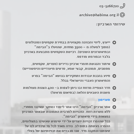
03-5266720
archive@habima.org.il
שירותי הארכיון:
ייעוץ, ליווי והכוונה מקצועית בבחירת טקסטים ומונולוגים
(מתוך למעלה מ – 3500 מחזות, שהועלו ב"הבימה"
ובתיאטרונים השונים). רכישת הטקסטים מתבצעת בארכיון
בלבד ובפורמט מודפס.
איתור והנגשת חומרי ארכיון נדירים
(
ספרים, טקסטים,
מסמכים, תמונות, קבצי שמע, סרטים תיעודיים והיסטוריים)
סיוע בהכנת עבודות ותחקירים בנושא "הבימה" בפרט
והתיאטרון העברי והישראלי בכלל
.
חדר הצפייה מרווח ובו ניתן לצפות ב- 400 הצגות מצולמות
משנות השבעים והלאה (בתיאום מראש!)
תעריפון
אתר ארכיון "הבימה" הינו אתר לימוד ומחקר שאיננו מסחרי,
ללא מטרות רווח. הזכויות למרבית התמונות שבאתר הארכיון
נמצאות בידי תיאטרון "הבימה".
ככל שהופרו זכויות יוצרים על ידי שימוש שעשינו בתצלומים,
ההפרה נעשתה בתום לב. נודה מאוד לכל מי שיודיע לנו על
טעותנו ונתקנה מיד. אנו מכבדים את זכויותיהם של בעלי