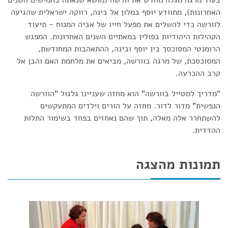
בעוד מרגה מגלה מחדש את וורשה (מושא שנאתה בחמישים השנים
האחרונות), מתוודע יוסף במלון אל בינה, רווקה ישראלית שהגיעה
לוורשה כדי להשלים את מפעל חייו של אביה המנוח - תיעוד
הקהילות היהודיות בפולין במאתיים השנים האחרונות. המפגש
הרומנטי המסוכסך בין יוסף ובינה, ההתאהבות המחודשת,
המסוכסכת, של מרגה בוורשה, מביאים את מלחמת האם והבן אל
קרב ההכרעה.
"מדריך למטייל בוורשה" הוא מחזה שעניינו גלגול "הוורשה
הנפשית" מדור לדור. מחזה על הורים וילדים המתעקשים
להשתחרר אלה מאלה, תוך שהם נאחזים בפחד בשימור התלות
ההדדית.
תמונות מהצגה