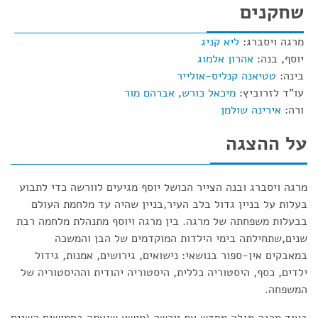
שחקנים
מרגה ויסברג:
ליא קניג
יוסף, בנה:
אהרון אלמוג
בינה:
טטיאנה קנליס-אולייר
עו"ד לזרוביץ:
מיכאל כורש
,
אברהם מור
ורה:
אירינה שולמן
על ההצגה
מרגה ויסברג ובנה הצייר הכושל יוסף מגיעים לוורשה כדי לתבוע
בעלות על בניין גדול בלב העיר,בניין שהיה עד מלחמת העולם
בבעלות משפחתה של מרגה. בין מרגה ויוסף מתנהלת מלחמה רבת
שנים,שתחילתה בימי הילדות המוקדמים של הבן והמשכה
במאבקים אין-ספור בנושאי: נישואים, גירושים, אמנות, גידול
ילדים, כסף, היסטוריה כללית, היסטוריה יהודית וההיסטוריה של
המשפחה.