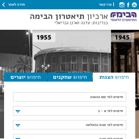
חזרה לאתר
צרו קשר
ארכיון
תיאטרון הבימה
בנדיבות: עדנה וארנן גבריאלי
חיפוש
הצגות
חיפוש
שחקנים
חיפוש
יוצרים
חיפוש לפי שם ההצגה
חיפוש לפי א - ב
חיפוש לפי א - ב
חיפוש לפי שנת ההעלאה
חיפוש לפי שנת ההעלאה
חיפוש לפי סוגה
חיפוש לפי סוגה