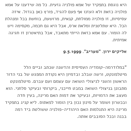
היא נוגסת בתפקיד של אמא פולניה גזעית. כל מה שידענו על אמא
פולניה כזאת ולא העזנו אף פעם להגיד, פורץ כאן בגדול. איזה
עסיסיות, זו פולניה ממולחת, קנאית, מרושעת, בוחשת בכל ומנהלת
הכל. היא שתלטנית ומלאת ארס, אבל היא גם חכמה, מקסימה ויש
לה הומור. עם אמא כזאת הייתי מתאבד, אבל בתיאטרון זו חגיגה
אמיתית.
אליקים ירון. "מעריב". 9.5.1999
"במלודרמה-קומדיה העסיסית והדשנה שכתב וביים הלל
מיטלפונקט, ורשה שבלב ובדמיון היא נקודת המפגש של בני הדור
הראשון והשני לניצולי השואה עם עצמם ועם עברם. מיטלפונקט
מתבונן בניצולי השואה במבט חייכני, ביקרותי ובעיקר סלחני. הוא
מעצב את הדמויות, ובעיקר את דמות האם מרינה, בעין חדה
ובכשרון ושומר על מינון נכון בין הומור לפאתוס. ליא קניג בתפקיד
מרינה היא התגלמות האם היהודיה-פולניה ששולטת ביד רמה
בבנה ובכל הסובבים אותה.