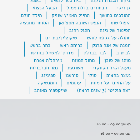
ביקור הגברת הזקנה
בית ספר לנשים
בשפל
גן ריקי
הבחורים בדלת ממול
הבעל הנצחי
ההולכים בחושך
החייל האמיץ שוויק
הילד חולם
היפוליטוס
הנפש הטובה מסצ'ואן
הסוחר מוונציה
הסיפור של נינה
חתול רחוב
חתולה על גג פח לוהט
טיקוצ'ין/בת-ים
יומנה של אנה פרנק
כריתת ראש
כתר בראש
לב טוב
לבד בברלין
מדריך למטייל בוורשה
מותו של סוכן
מחול המוות
מירהל'ה אפרת
מעגל הגיר הקווקזי
משוגעת
נמר חברבורות
נעצר בחצות
סולו
סיראנו
ספינינג
על החיים ועל המוות
עקומים
רומנטיקה
רצח פוליטי (3 שנים לרצח)
שייקספיר מאוהב
ראשון 09:00 - 16:00
שני 09:00 - 16:00