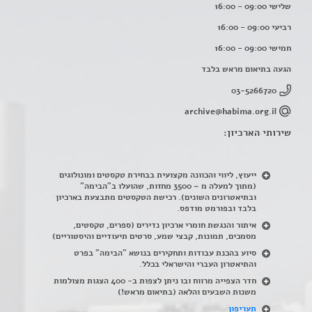
שלישי 09:00 - 16:00
רביעי 09:00 - 16:00
חמישי 09:00 - 16:00
הגעה בתיאום מראש בלבד
03-5266720
archive@habima.org.il
שירותי הארכיון:
ייעוץ, ליווי והכוונה מקצועית בבחירת טקסטים ומונולוגים
(מתוך למעלה מ – 3500 מחזות, שהועלו ב"הבימה"
ובתיאטרונים השונים). רכישת הטקסטים מתבצעת בארכיון
בלבד ובפורמט מודפס.
איתור והנגשת חומרי ארכיון נדירים
(
ספרים, טקסטים,
מסמכים, תמונות, קבצי שמע, סרטים תיעודיים והיסטוריים)
סיוע בהכנת עבודות ותחקירים בנושא "הבימה" בפרט
והתיאטרון העברי והישראלי בכלל
.
חדר הצפייה מרווח ובו ניתן לצפות ב- 400 הצגות מצולמות
משנות השבעים והלאה (בתיאום מראש!)
תעריפון