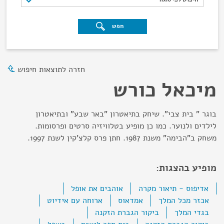
חפש
חזרה לתוצאות חיפוש
מיכאל כורש
בוגר " בית צבי". שיחק בתיאטרון "באר שבע" ובתיאטרון
לילדים ולנוער. כמו כן מופיע בטלוויזיה סרטים ופרסומות.
משחק ב"הבימה" משנת 1987. חתן פרס קלצ'קין לשנת 1997.
מופיע בהצגות:
אדיפוס - תיאור מקרה
אוהבים את אופל
אכזר מכל המלך
אמדאוס
ארוחה עם אידיוט
בגדי המלך
ביקור הגברת הזקנה