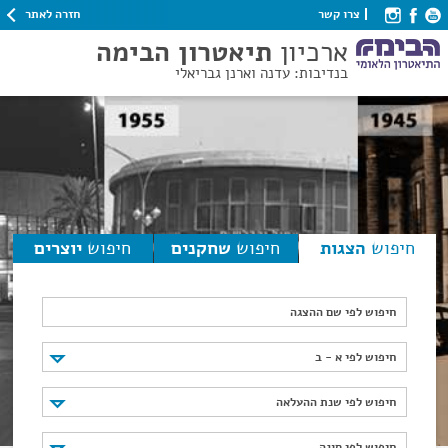
חזרה לאתר
צרו קשר
ארכיון
תיאטרון הבימה
בנדיבות: עדנה וארנן גבריאלי
חיפוש
הצגות
חיפוש
שחקנים
חיפוש
יוצרים
חיפוש לפי שם ההצגה
חיפוש לפי א - ב
חיפוש לפי א - ב
חיפוש לפי שנת ההעלאה
חיפוש לפי שנת ההעלאה
חיפוש לפי סוגה
חיפוש לפי סוגה