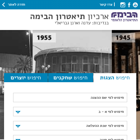
חזרה לאתר
צרו קשר
ארכיון
תיאטרון הבימה
בנדיבות: עדנה וארנן גבריאלי
חיפוש
הצגות
חיפוש
שחקנים
חיפוש
יוצרים
חיפוש לפי שם ההצגה
חיפוש לפי א - ב
חיפוש לפי א - ב
חיפוש לפי שנת ההעלאה
חיפוש לפי שנת ההעלאה
חיפוש לפי סוגה
חיפוש לפי סוגה