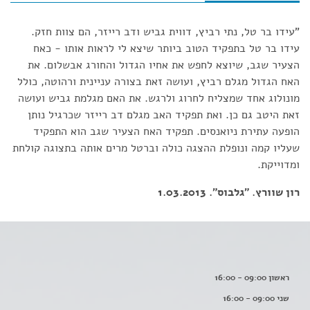
"עידו בר טל, נתי רביץ, דווית גביש ודב רייזר, הם צוות חזק.
עידו בר טל בתפקיד הטוב ביותר שיצא לי לראות אותו - כאח
הצעיר שגב, שיוצא לחפש את אחיו הגדול והחורג אבשלום. את
האח הגדול מגלם רביץ, ועושה זאת בצורה עניינית ורהוטה, כולל
מונולוג אחד שמצליח לחרוג ולרגש. את האם מגלמת גביש ועושה
זאת היטב גם כן. ואת תפקיד האב מגלם דב רייזר שכרגיל נותן
הופעה עתירת ניואנסים. תפקיד האח הצעיר שגב הוא התפקיד
שעליו קמה ונופלת ההצגה כולה וברטל מרים אותה בתצוגה קולחת
ומדוייקת.
רון שוורץ. "גלבוס". 1.03.2013
ראשון 09:00 - 16:00
שני 09:00 - 16:00