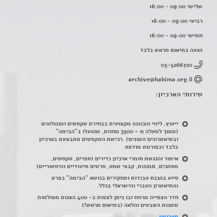
שלישי 09:00 - 16:00
רביעי 09:00 - 16:00
חמישי 09:00 - 16:00
הגעה בתיאום מראש בלבד
03-5266720
archive@habima.org.il
שירותי הארכיון:
ייעוץ, ליווי והכוונה מקצועית בבחירת טקסטים ומונולוגים
(מתוך למעלה מ – 3500 מחזות, שהועלו ב"הבימה"
ובתיאטרונים השונים). רכישת הטקסטים מתבצעת בארכיון
בלבד ובפורמט מודפס.
איתור והנגשת חומרי ארכיון נדירים
(
ספרים, טקסטים,
מסמכים, תמונות, קבצי שמע, סרטים תיעודיים והיסטוריים)
סיוע בהכנת עבודות ותחקירים בנושא "הבימה" בפרט
והתיאטרון העברי והישראלי בכלל
.
חדר הצפייה מרווח ובו ניתן לצפות ב- 400 הצגות מצולמות
משנות השבעים והלאה (בתיאום מראש!)
תעריפון