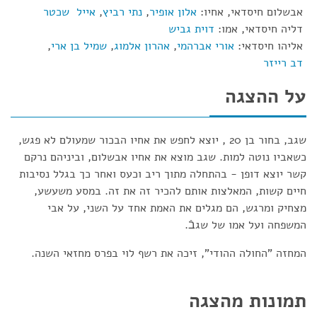
אבשלום חיסדאי, אחיו:
אלון אופיר
,
נתי רביץ
,
אייל שכטר
דליה חיסדאי, אמו:
דוית גביש
אליהו חיסדאי:
אורי אברהמי
,
אהרון אלמוג
,
שמיל בן ארי
,
דב רייזר
על ההצגה
שגב, בחור בן 20 , יוצא לחפש את אחיו הבכור שמעולם לא פגש,
כשאביו נוטה למות. שגב מוצא את אחיו אבשלום, וביניהם נרקם
קשר יוצא דופן - בהתחלה מתוך ריב וכעס ואחר כך בגלל נסיבות
חיים קשות, המאלצות אותם להכיר זה את זה. במסע משעשע,
מצחיק ומרגש, הם מגלים את האמת אחד על השני, על אבי
המשפחה ועל אמו של שגבֿ.
המחזה "החולה ההודי", זיכה את רשף לוי בפרס מחזאי השנה.
תמונות מהצגה