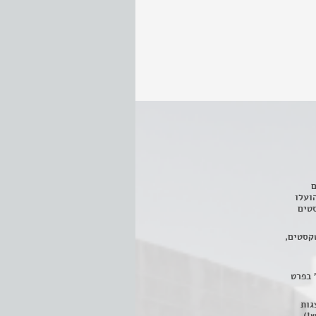
ם
3 מחזות, שהועלו
טים
קסטים,
 בפרט
 ניתן לצפות ב- 400 הצגות