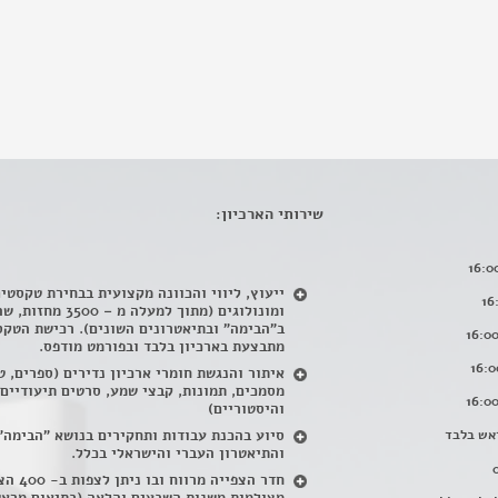
שירותי הארכיון:
ייעוץ, ליווי והכוונה מקצועית בבחירת טקסטי
ומונולוגים (מתוך למעלה מ – 500
ב"הבימה" ובתיאטרונים השונים). רכישת הטקס
מתבצעת בארכיון בלבד ובפורמט מודפס.
איתור והנגשת חומרי ארכיון נדירים
(
ספרים, ט
מסמכים, תמונות, קבצי שמע, סרטים תיעודיים
והיסטוריים)
אש בלבד
סיוע בהכנת עבודות ותחקירים בנושא "הבימה"
והתיאטרון העברי והישראלי בכלל
.
חדר הצפייה מרווח ובו