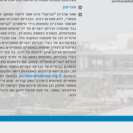
מצולמות משנות השבעים והלאה (בתיאום מראש
archive@hab
תעריפון
אתר ארכיון "הבימה" הינו אתר לימוד ומחקר ש
מסחרי, ללא מטרות רווח. הזכויות למרבית התמ
שבאתר הארכיון נמצאות בידי תיאטרון "הבימה
ככל שהופרו זכויות יוצרים על ידי שימוש שעשי
בתצלומים, ההפרה נעשתה בתום לב. נודה מאוד
שיודיע לנו על טעותנו ונתקנה מיד. אנו מכבדי
זכויותיהם של בעלי זכויות יוצרים ומשקיעים 
באיתורם לצורך שימוש בחומרים המופיעים בא
הזכויות עליהן אינן ידועות על ידנו. כל עוד ל
בעלי הזכויו
זכויות יוצרים תשס"ח-2007. אם לדעתכם 
זכותכם כבעלים של זכויות יוצרים בחומר המופ
זה, הנכם רשאים לפנות באמצעות דואר אלקטרו
לכתובת:
archive@habima.org.il
, בבקשה לח
מעשיית השימוש ביצירה/מתן קרדיט. אנא ציינ
ומספר טלפון וכן תצרפו צילום מסך וקישור לד
הרלוונטי באתר, על מנת שנוכל לתקן את הדבר.
רבה.