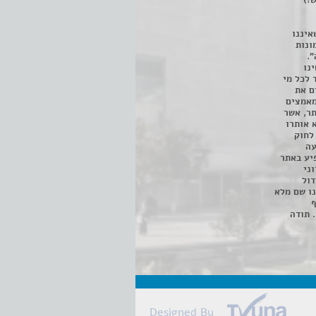
!)
איננו
ונות
".
נו
 לכל מי
ם את
מאמצים
תר, אשר
א אותרו
ת, השימוש נעשה על פי סעיף 27א לחוק
נפגעה
יע באתר
ני
דול
ו שם מלא
ף
 תודה
Designed By