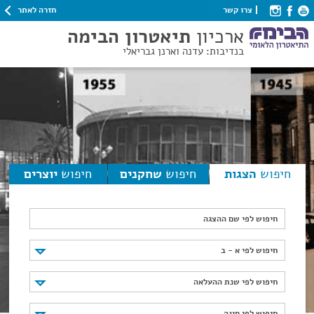
חזרה לאתר
צרו קשר
ארכיון
תיאטרון הבימה
בנדיבות: עדנה וארנן גבריאלי
חיפוש
הצגות
חיפוש
שחקנים
חיפוש
יוצרים
חיפוש לפי שם ההצגה
חיפוש לפי א - ב
חיפוש לפי א - ב
חיפוש לפי שנת ההעלאה
חיפוש לפי שנת ההעלאה
חיפוש לפי סוגה
חיפוש לפי סוגה