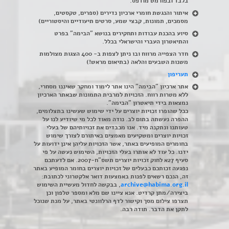
בלבד ובפורמט מודפס.
איתור והנגשת חומרי ארכיון נדירים
(
ספרים, טקסטים,
מסמכים, תמונות, קבצי שמע, סרטים תיעודיים והיסטוריים)
סיוע בהכנת עבודות ותחקירים בנושא "הבימה" בפרט
והתיאטרון העברי והישראלי בכלל
.
חדר הצפייה מרווח ובו ניתן לצפות ב- 400 הצגות מצולמות
משנות השבעים והלאה (בתיאום מראש!)
תעריפון
אתר ארכיון "הבימה" הינו אתר לימוד ומחקר שאיננו מסחרי,
ללא מטרות רווח. הזכויות למרבית התמונות שבאתר הארכיון
נמצאות בידי תיאטרון "הבימה".
ככל שהופרו זכויות יוצרים על ידי שימוש שעשינו בתצלומים,
ההפרה נעשתה בתום לב. נודה מאוד לכל מי שיודיע לנו על
טעותנו ונתקנה מיד. אנו מכבדים את זכויותיהם של בעלי
זכויות יוצרים ומשקיעים מאמצים באיתורם לצורך שימוש
בחומרים המופיעים באתר, אשר הזכויות עליהן אינן ידועות על
ידנו. כל עוד לא אותרו בעלי הזכויות, השימוש נעשה על פי
סעיף 27א לחוק זכויות יוצרים תשס"ח-2007. אם לדעתכם
נפגעה זכותכם כבעלים של זכויות יוצרים בחומר המופיע באתר
זה, הנכם רשאים לפנות באמצעות דואר אלקטרוני לכתובת:
archive@habima.org.il
, בבקשה לחדול מעשיית השימוש
ביצירה/מתן קרדיט. אנא ציינו שם מלא ומספר טלפון וכן
תצרפו צילום מסך וקישור לדף הרלוונטי באתר, על מנת שנוכל
לתקן את הדבר. תודה רבה.