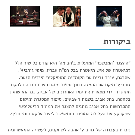
ביקורות
"ההצגה 'המכשפה' המועלית ב'הבימה' היא קודם כל שיר הלל
לתיאטרון של איש תיאטרון בכל רמ"ח אבריו, מיקי גורביץ',
שתרגם, עיבד וביים את הקומדיה המוסיקלית היידית הזאת.
גורביץ' מיקם את ההצגה בתוך סיפור מסגרת שבו חברה בלהקת
תיאטרון יידי מתארת את ימיו האחרונים של אביה, גם הוא שחקן
בלהקה, בתל אביב בשנות השבעים. סיפור המסגרת ומיקום
ההתרחשות בתל אביב נותנים להצגה את המימד הריאליסטי
שמקרקע את העלילה המופרכת ומאפשר ליצור אפקט קומי חריף.
ניכרת בעבודה של גורביץ' אהבה לשחקנים, לעשייה התיאטרונית