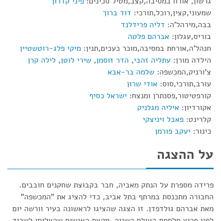
גרשון, אורח במסיבה,קצב,מטיל סכינים:
פיני קדרון
שמעוני,קצין,רוכל,תורכי:
דוד ברוך
בבה,מירהל'ה:
דליה פרידלנד
בוריס,עגלון:
אברהם פלטה
חנהל'ה,אורחת במסיבה,מוכר כעכים,תנין:
מיקי פלג-רוטשטיין
הילדה מורן:
עתליה זהבי
,
הדר זוסמן
,
שירי לוטן
,
לילה קרן
צ'ורניק,המכשפה:
שלמה בר-אבא
עורב,תורכי,סוס:
אודי שרון
קורפטיטור,פסנתרן ומנצח:
ישראל כסיף
אקורדיון:
איליה מגלניק
קלרינט:
פאבל ויניצקי
כינור:
יעקב פורמן
על ההצגה
פרידה מספרת על הנתק מאביה, חבר בקבוצת שחקנים חובבים.
החבורה מתכנסת במרתף בתל אביב, כדי להציג את "המכשפה"
מאת אברהם גולדפדן. זו הצגה שהציגו לראשונה בעיר וורשה יום
לפני פרוץ מלחמת העולם השניה. מקצת האנשים שהצליחו לשרוד