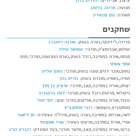
עיצוב אביזרים:
יהודית בלוך
תנועה:
מרינה בלטוב
תאורה:
נתן פנטורין
שחקנים
פרידה,ליזינקה,נערה בשוק:
אורנה רוטברג
שולמן,אברומצ'ה,תורכי:
שמואל שילה
פנחס,אורח במסיבה,רוכל בשוק,נערת המכשפה,תורכי,סוס:
אסף אשתר
נחום,מוכר דגים,קונה בשוק,תורכי:
נחום שליט
חסיה,באסיה,מוכרת בשוק:
נורית כהן
יצחק,אורח במסיבה,קצב,תורכי:
איציק בן מלך
ניקולאי,מרקוס,רוכל בשוק,תורכי:
לופו ברקוביץ
גוגול,אורח במסיבה,אליקום,תורכי קטן:
יוסי סגל
מוסקוביץ,הוצמאך:
רובי מוסקוביץ
לאה,אורחת במסיבה,נערה בשוק,מירל'ה הצעירה:
חן ליאוני
אורי,אורח במסיבה,מרקוס הצעיר:
אורי אומנותי
ברטו,אורח במסיבה,קצב,מלצר תורכי,בעל הפונדק:
רוברט הניג