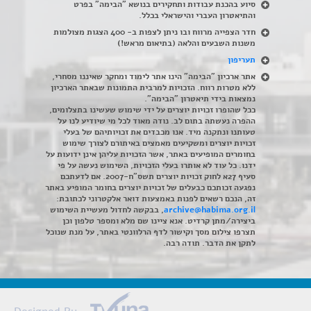
סיוע בהכנת עבודות ותחקירים בנושא "הבימה" בפרט
והתיאטרון העברי והישראלי בכלל
.
חדר הצפייה מרווח ובו ניתן לצפות ב- 400 הצגות מצולמות
משנות השבעים והלאה (בתיאום מראש!)
תעריפון
אתר ארכיון "הבימה" הינו אתר לימוד ומחקר שאיננו מסחרי,
ללא מטרות רווח. הזכויות למרבית התמונות שבאתר הארכיון
נמצאות בידי תיאטרון "הבימה".
ככל שהופרו זכויות יוצרים על ידי שימוש שעשינו בתצלומים,
ההפרה נעשתה בתום לב. נודה מאוד לכל מי שיודיע לנו על
טעותנו ונתקנה מיד. אנו מכבדים את זכויותיהם של בעלי
זכויות יוצרים ומשקיעים מאמצים באיתורם לצורך שימוש
בחומרים המופיעים באתר, אשר הזכויות עליהן אינן ידועות על
ידנו. כל עוד לא אותרו בעלי הזכויות, השימוש נעשה על פי
סעיף 27א לחוק זכויות יוצרים תשס"ח-2007. אם לדעתכם
נפגעה זכותכם כבעלים של זכויות יוצרים בחומר המופיע באתר
זה, הנכם רשאים לפנות באמצעות דואר אלקטרוני לכתובת:
archive@habima.org.il
, בבקשה לחדול מעשיית השימוש
ביצירה/מתן קרדיט. אנא ציינו שם מלא ומספר טלפון וכן
תצרפו צילום מסך וקישור לדף הרלוונטי באתר, על מנת שנוכל
לתקן את הדבר. תודה רבה.