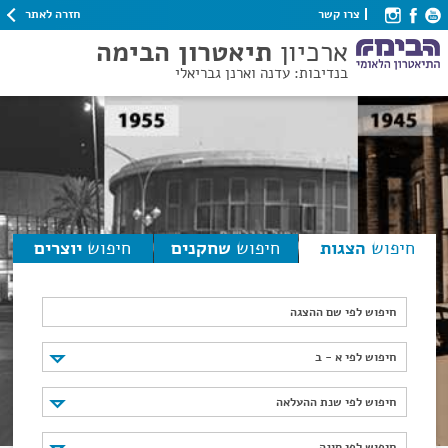
חזרה לאתר
צרו קשר
ארכיון
תיאטרון הבימה
בנדיבות: עדנה וארנן גבריאלי
חיפוש
הצגות
חיפוש
שחקנים
חיפוש
יוצרים
חיפוש לפי שם ההצגה
חיפוש לפי א - ב
חיפוש לפי א - ב
חיפוש לפי שנת ההעלאה
חיפוש לפי שנת ההעלאה
חיפוש לפי סוגה
חיפוש לפי סוגה