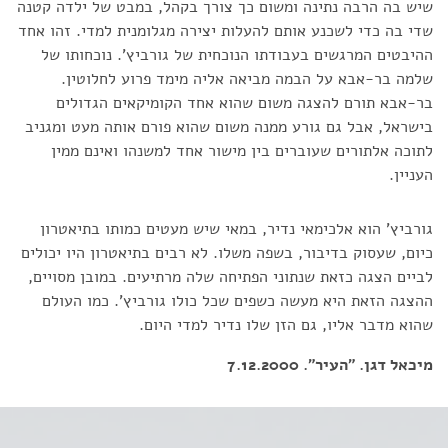
שיש בה הרבה נתינה ומשום כך צורך בקהל, במבט של ילדה קטנה
שדי בה כדי לשכנע אותם להעלות יצירה מגלומנית למדי. זהו אחד
ההיבטים המרגשים בעבודתו הנוכחית של גורביץ'. נוכחותו של
שלמה בר-אבא על הבמה מביאה אליה מימד פרוע לחלוטין.
בר-אבא תורם להצגה משום שהוא אחד הקומיקאים הגדולים
בישראל, אבל גם גורע ממנה משום שהוא פורם אותה מעט ומגניב
לתוכה אלתורים שעוברים בין מישור אחד למשנהו ואינם ממין
העניין.
גורביץ' הוא אלכימאי נדיר, במאי שיש מעטים כמותו בתיאטרון
כיום, שעסוק בדיבור, בשפה משלו. לא רבים בתיאטרון היו יכולים
לביים הצגה כזאת שנתוני הפתיחה שלה מרתיעים. במובן מסויים,
ההצגה הזאת היא מעשה כשפים שכל כולו גורביץ'. כמו העולם
שהוא מדבר אליו, גם הזן שלו נדיר למדי היום.
מיכאל דגן. "העיר". 7.12.2000