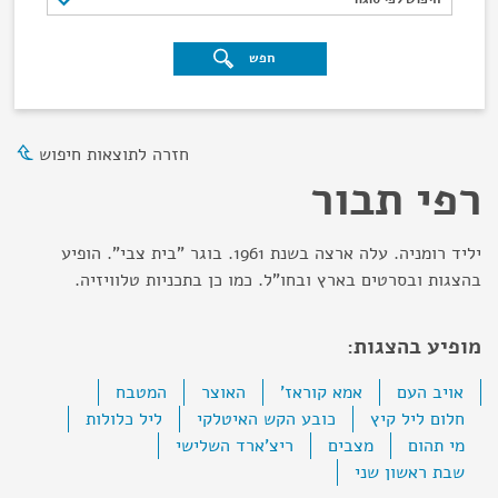
חפש
חזרה לתוצאות חיפוש
רפי תבור
יליד רומניה. עלה ארצה בשנת 1961. בוגר "בית צבי". הופיע
בהצגות ובסרטים בארץ ובחו"ל. כמו כן בתכניות טלוויזיה.
מופיע בהצגות:
אויב העם
אמא קוראז'
האוצר
המטבח
חלום ליל קיץ
כובע הקש האיטלקי
ליל כלולות
מי תהום
מצבים
ריצ'ארד השלישי
שבת ראשון שני