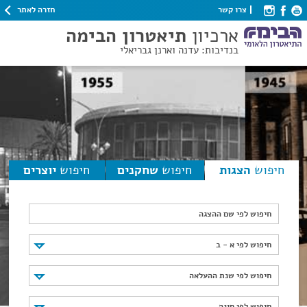
חזרה לאתר
צרו קשר
ארכיון
תיאטרון הבימה
בנדיבות: עדנה וארנן גבריאלי
חיפוש
הצגות
חיפוש
שחקנים
חיפוש
יוצרים
חיפוש לפי שם ההצגה
חיפוש לפי א - ב
חיפוש לפי א - ב
חיפוש לפי שנת ההעלאה
חיפוש לפי שנת ההעלאה
חיפוש לפי סוגה
חיפוש לפי סוגה