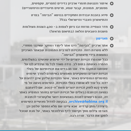
איתור והנגשת חומרי ארכיון נדירים
(
ספרים, טקסטים,
מסמכים, תמונות, קבצי שמע, סרטים תיעודיים והיסטוריים)
סיוע בהכנת עבודות ותחקירים בנושא "הבימה" בפרט
והתיאטרון העברי והישראלי בכלל
.
חדר הצפייה מרווח ובו ניתן לצפות ב- 400 הצגות מצולמות
משנות השבעים והלאה (בתיאום מראש!)
תעריפון
אתר ארכיון "הבימה" הינו אתר לימוד ומחקר שאיננו מסחרי,
ללא מטרות רווח. הזכויות למרבית התמונות שבאתר הארכיון
נמצאות בידי תיאטרון "הבימה".
ככל שהופרו זכויות יוצרים על ידי שימוש שעשינו בתצלומים,
ההפרה נעשתה בתום לב. נודה מאוד לכל מי שיודיע לנו על
טעותנו ונתקנה מיד. אנו מכבדים את זכויותיהם של בעלי
זכויות יוצרים ומשקיעים מאמצים באיתורם לצורך שימוש
בחומרים המופיעים באתר, אשר הזכויות עליהן אינן ידועות על
ידנו. כל עוד לא אותרו בעלי הזכויות, השימוש נעשה על פי
סעיף 27א לחוק זכויות יוצרים תשס"ח-2007. אם לדעתכם
נפגעה זכותכם כבעלים של זכויות יוצרים בחומר המופיע באתר
זה, הנכם רשאים לפנות באמצעות דואר אלקטרוני לכתובת:
archive@habima.org.il
, בבקשה לחדול מעשיית השימוש
ביצירה/מתן קרדיט. אנא ציינו שם מלא ומספר טלפון וכן
תצרפו צילום מסך וקישור לדף הרלוונטי באתר, על מנת שנוכל
לתקן את הדבר. תודה רבה.