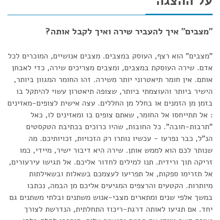
על ההצגה
"מצבים" איך להעביר שירה ואיך לקבל אותה?
"מצבים" הוא רצף, העוסק במצבים. מצבים אנושיים, המוכרים לכל
אדם. שירה העוסקת במצבים, ומצבים מצריכים שירה, כדי לאבחן
אותם. אין חומר תיאטרוני יותר משירה. זהו החומר המגוון ביותר,
הישיר ביותר והעוצמתי ביותר, שצופה תיאטרון עשוי להיתקל בו
בזמן מן הזמנים או בחלל מן החללים. עצה אישית לצופים-מאזינים
: אל תתייחסו אל החומר, שאתם צופים בו ומאזינים לו, כאל
"תרבות-חובה". כל החובות, שהיו כרוכים בכתיבת הטקסטים
הנ"ל, כבר נפרעו - עכשיו נותרו רק הזכויות, זכויותיכם. מה
שנותר לכם הוא לממש אותן. שירה היא דיבור ישיר, מיידי, כמו
זריקה תוך ורידית. תנו למילים לחדור אליכם. אל תגישו עירעורים,
אל תזרימו ספקות, אל תפריעו לעצמכם בשאלות ובשאילתות
מיותרות. הקטעים והרצפים המגיעים אליכם מן הבמה, נכתבו
במשך אלפי שנים ומתארים מצבי-אנוש משתנים ובלתי משתנים גם
יחד. אם תגיעו לאותה דרגת-ריכוז התחלתית, הנדרשת לצורך