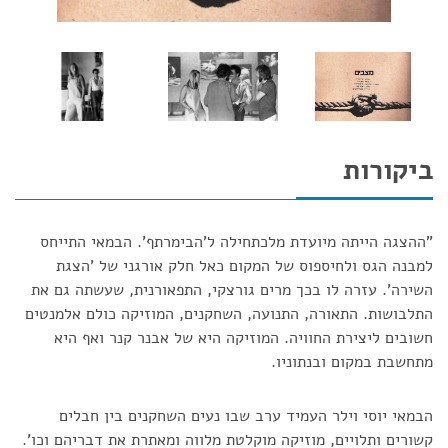
ביקורות
"ההצגה הייתה מיועדת מלכתחילה ל'הבימרתף'. הבמאי התייחס
למבנה הגס ולחיספוס של המקום כאל חלק אורגני של 'הצגת
השירה'. עזרה לו בכך מרים גורצקי, התפאורנית, שעשתה גם את
התלבושות. התאורה, התנועה, השחקנים, המוזיקה כולם אלמנטים
חשובים ליצירת החוויה. המוזיקה היא של אבנר קנר ואף היא
מתחשבת במקום ובנתוניו.
הבמאי יוסי וילר העמיד ערב שבו נעים השחקנים בין חבלים
קשורים ותלויים, מוזיקה מוקלטת מלווה ומאתרת את דבריהם וכו'.