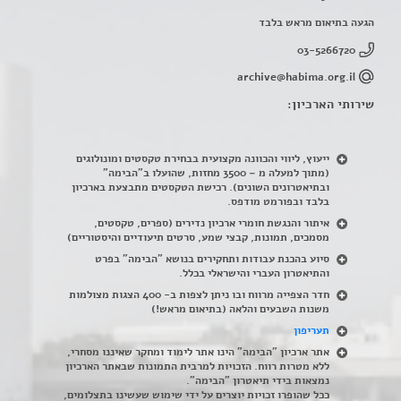
הגעה בתיאום מראש בלבד
03-5266720
archive@habima.org.il
שירותי הארכיון:
ייעוץ, ליווי והכוונה מקצועית בבחירת טקסטים ומונולוגים
(מתוך למעלה מ – 3500 מחזות, שהועלו ב"הבימה"
ובתיאטרונים השונים). רכישת הטקסטים מתבצעת בארכיון
בלבד ובפורמט מודפס.
איתור והנגשת חומרי ארכיון נדירים
(
ספרים, טקסטים,
מסמכים, תמונות, קבצי שמע, סרטים תיעודיים והיסטוריים)
סיוע בהכנת עבודות ותחקירים בנושא "הבימה" בפרט
והתיאטרון העברי והישראלי בכלל
.
חדר הצפייה מרווח ובו ניתן לצפות ב- 400 הצגות מצולמות
משנות השבעים והלאה (בתיאום מראש!)
תעריפון
אתר ארכיון "הבימה" הינו אתר לימוד ומחקר שאיננו מסחרי,
ללא מטרות רווח. הזכויות למרבית התמונות שבאתר הארכיון
נמצאות בידי תיאטרון "הבימה".
ככל שהופרו זכויות יוצרים על ידי שימוש שעשינו בתצלומים,