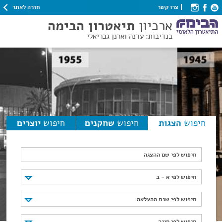
חזרה לאתר
צרו קשר
ארכיון
תיאטרון הבימה
בנדיבות: עדנה וארנן גבריאלי
חיפוש
הצגות
חיפוש
שחקנים
חיפוש
יוצרים
חיפוש לפי שם ההצגה
חיפוש לפי א - ב
חיפוש לפי א - ב
חיפוש לפי שנת ההעלאה
חיפוש לפי שנת ההעלאה
חיפוש לפי סוגה
חיפוש לפי סוגה