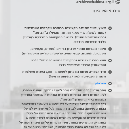
archive@habima.org.il
שירותי הארכיון:
ייעוץ, ליווי והכוונה מקצועית בבחירת טקסטים ומונולוגים
(מתוך למעלה מ – 3500 מחזות, שהועלו ב"הבימה"
ובתיאטרונים השונים). רכישת הטקסטים מתבצעת בארכיון
בלבד ובפורמט מודפס.
איתור והנגשת חומרי ארכיון נדירים
(
ספרים, טקסטים,
מסמכים, תמונות, קבצי שמע, סרטים תיעודיים והיסטוריים)
סיוע בהכנת עבודות ותחקירים בנושא "הבימה" בפרט
והתיאטרון העברי והישראלי בכלל
.
חדר הצפייה מרווח ובו ניתן לצפות ב- 400 הצגות מצולמות
משנות השבעים והלאה (בתיאום מראש!)
תעריפון
אתר ארכיון "הבימה" הינו אתר לימוד ומחקר שאיננו מסחרי,
ללא מטרות רווח. הזכויות למרבית התמונות שבאתר הארכיון
נמצאות בידי תיאטרון "הבימה".
ככל שהופרו זכויות יוצרים על ידי שימוש שעשינו בתצלומים,
ההפרה נעשתה בתום לב. נודה מאוד לכל מי שיודיע לנו על
טעותנו ונתקנה מיד. אנו מכבדים את זכויותיהם של בעלי
זכויות יוצרים ומשקיעים מאמצים באיתורם לצורך שימוש
בחומרים המופיעים באתר, אשר הזכויות עליהן אינן ידועות על
ידנו. כל עוד לא אותרו בעלי הזכויות, השימוש נעשה על פי