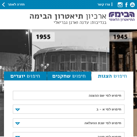
חזרה לאתר
צרו קשר
ארכיון
תיאטרון הבימה
בנדיבות: עדנה וארנן גבריאלי
חיפוש
הצגות
חיפוש
שחקנים
חיפוש
יוצרים
חיפוש לפי שם ההצגה
חיפוש לפי א - ב
חיפוש לפי א - ב
חיפוש לפי שנת ההעלאה
חיפוש לפי שנת ההעלאה
חיפוש לפי סוגה
חיפוש לפי סוגה