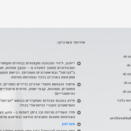
שירותי הארכיון:
ייעוץ, ליווי והכוונה מקצועית בבחירת טקסטי
ומונולוגים (מתוך למעלה מ – 500
ב"הבימה" ובתיאטרונים השונים). רכישת הטקס
מתבצעת בארכיון בלבד ובפורמט מודפס.
איתור והנגשת חומרי ארכיון נדירים
(
ספרים, ט
מסמכים, תמונות, קבצי שמע, סרטים תיעודיים
והיסטוריים)
אש בלבד
סיוע בהכנת עבודות ותחקירים בנושא "הבימה"
והתיאטרון העברי והישראלי בכלל
.
חדר הצפייה מרווח ובו
מצולמות משנות השבעים והלאה (בתיאום מראש
archive@hab
תעריפון