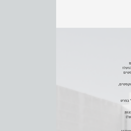
ם
3 מחזות, שהועלו
טים
קסטים,
 בפרט
 ניתן לצפות ב- 400 הצגות
!)