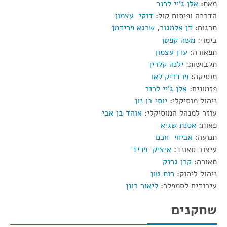
מאת:
אלן ג'יי לרנר
הדרכה ופיתוח קול:
דוקי עצמון
תרגום:
דן אלמגור
,
שרגא פרידמן
בימוי:
משה קפטן
תפאורה:
ערן עצמון
תלבושות:
ילנה קלריך
מוסיקה:
פרדריק לאו
פזמונים:
אלן ג'יי לרנר
ניהול מוסיקלי:
יוסי בן נון
עוזר למנהל המוסיקלי:
אוהד בן אבי
פאות:
אסנת שגיא
תנועה:
אביחי חכם
עיצוב סאונד:
איציק פריד
תאורה:
קרן גרנק
ניהול ליהוק:
רות טון
עיבודים לסמפלר:
ליאור רונן
שחקנים