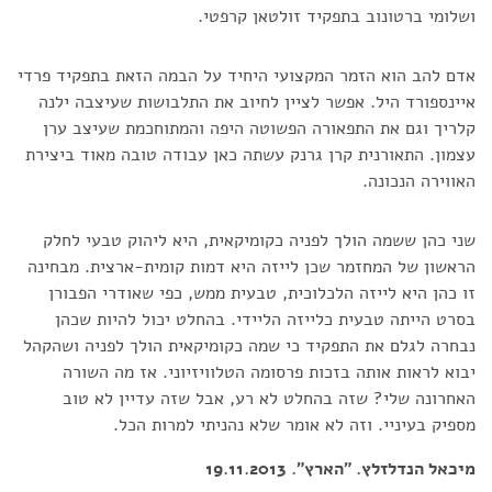
ושלומי ברטונוב בתפקיד זולטאן קרפטי.
אדם להב הוא הזמר המקצועי היחיד על הבמה הזאת בתפקיד פרדי
איינספורד היל. אפשר לציין לחיוב את התלבושות שעיצבה ילנה
קלריך וגם את התפאורה הפשוטה היפה והמתוחכמת שעיצב ערן
עצמון. התאורנית קרן גרנק עשתה כאן עבודה טובה מאוד ביצירת
האווירה הנכונה.
שני כהן ששמה הולך לפניה כקומיקאית, היא ליהוק טבעי לחלק
הראשון של המחזמר שכן לייזה היא דמות קומית-ארצית. מבחינה
זו כהן היא לייזה הלכלוכית, טבעית ממש, כפי שאודרי הפבורן
בסרט הייתה טבעית כלייזה הליידי. בהחלט יכול להיות שכהן
נבחרה לגלם את התפקיד כי שמה כקומיקאית הולך לפניה ושהקהל
יבוא לראות אותה בזכות פרסומה הטלוויזיוני. אז מה השורה
האחרונה שלי? שזה בהחלט לא רע, אבל שזה עדיין לא טוב
מספיק בעיניי. וזה לא אומר שלא נהניתי למרות הכל.
מיכאל הנדלזלץ. "הארץ". 19.11.2013