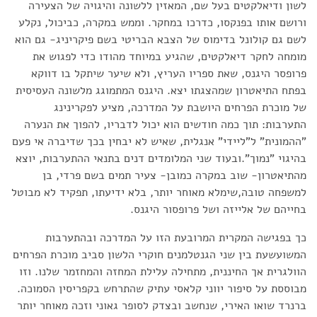
לשון ודיאלקטים בעל שם, המאזין ללשונה והיגויה של הצעירה
ורושם אותו בפנקסו, כדרכו במחקר. וממש במקרה, כביכול, נקלע
לשם גם קולונל בדימוס של הצבא הבריטי בשם פיקריניג- גם הוא
מומחה לחקר דיאלקטים, שהגיע במיוחד מהודו כדי לפגוש את
פרופסר היגנס, שאת ספריו העריץ, ולא שיער שיתקל בו דווקא
בפתח התיאטרון שמהצגתו יצא. היגנס המתמוגג מלשונה העסיסית
של מוכרת הפרחים היושבת על המדרכה, מציע לפקרינינג
התערבות: תוך כמה חודשים הוא יכול לדבריו, להפוך את הנערה
"ההמונית" ל"ליידי" אנגלית, שאיש לא יבחין בכך שדיברה אי פעם
בהיגוי "נמוך".ובעוד שני המלומדים דנים בתנאי ההתערבות, יוצא
מהתיאטרון- שוב במקרה כמובן- צעיר תמים בשם פרדי, בן
למשפחה טובה,שימלא מאוחר יותר, בלא ידיעתו, תפקיד לא מבוטל
בחייהם של אלייזה ושל פרופסור היגנס.
כך בפגישה המקרית המרובעת הזו על המדרכה ובהתערבות
המשועשעת בין שני הגנטלמנים חוקרי הלשון סביב מוכרת הפרחים
הוולגרית אך החיננית, מתחילה עלילת המחזה והמחזמר שלנו. וזו
מבוססת על סיפור יווני קלאסי עתיק שהתרחש בקפריסין הסמוכה.
ברנרד שואו האירי, שנחשב ובצדק לסופר גאוני וזכה מאוחר יותר