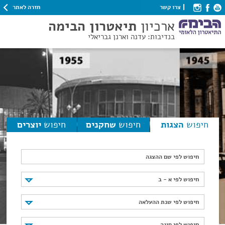
חזרה לאתר
צרו קשר
ארכיון
תיאטרון הבימה
בנדיבות: עדנה וארנן גבריאלי
חיפוש
הצגות
חיפוש
שחקנים
חיפוש
יוצרים
חיפוש לפי שם ההצגה
חיפוש לפי א - ב
חיפוש לפי א - ב
חיפוש לפי שנת ההעלאה
חיפוש לפי שנת ההעלאה
חיפוש לפי סוגה
חיפוש לפי סוגה