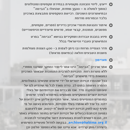
ייעוץ, ליווי והכוונה מקצועית בבחירת טקסטים ומונולוגים
(מתוך למעלה מ – 3500 מחזות, שהועלו ב"הבימה"
ובתיאטרונים השונים). רכישת הטקסטים מתבצעת בארכיון
בלבד ובפורמט מודפס.
איתור והנגשת חומרי ארכיון נדירים
(
ספרים, טקסטים,
מסמכים, תמונות, קבצי שמע, סרטים תיעודיים והיסטוריים)
סיוע בהכנת עבודות ותחקירים בנושא "הבימה" בפרט
והתיאטרון העברי והישראלי בכלל
.
חדר הצפייה מרווח ובו ניתן לצפות ב- 400 הצגות מצולמות
משנות השבעים והלאה (בתיאום מראש!)
תעריפון
אתר ארכיון "הבימה" הינו אתר לימוד ומחקר שאיננו מסחרי,
ללא מטרות רווח. הזכויות למרבית התמונות שבאתר הארכיון
נמצאות בידי תיאטרון "הבימה".
ככל שהופרו זכויות יוצרים על ידי שימוש שעשינו בתצלומים,
ההפרה נעשתה בתום לב. נודה מאוד לכל מי שיודיע לנו על
טעותנו ונתקנה מיד. אנו מכבדים את זכויותיהם של בעלי
זכויות יוצרים ומשקיעים מאמצים באיתורם לצורך שימוש
בחומרים המופיעים באתר, אשר הזכויות עליהן אינן ידועות על
ידנו. כל עוד לא אותרו בעלי הזכויות, השימוש נעשה על פי
סעיף 27א לחוק זכויות יוצרים תשס"ח-2007. אם לדעתכם
נפגעה זכותכם כבעלים של זכויות יוצרים בחומר המופיע באתר
זה, הנכם רשאים לפנות באמצעות דואר אלקטרוני לכתובת:
archive@habima.org.il
, בבקשה לחדול מעשיית השימוש
ביצירה/מתן קרדיט. אנא ציינו שם מלא ומספר טלפון וכן