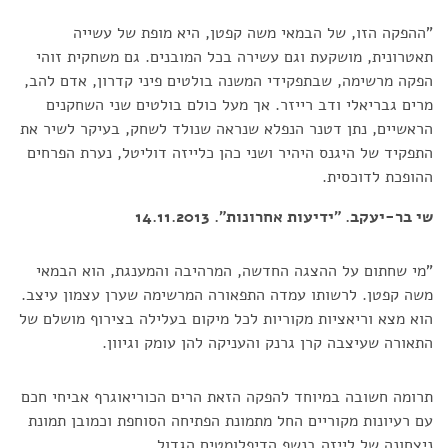
"ההפקה הזו, של הבמאי משה קפטן, היא מופת של עשייה
תאטרונית, מושקעת וגם עשירה בכל המובנים. גם משחקית זוהי
הפקה מרשימה, שבתפקידי המשנה בולטים פיני קדרון, אדם להב,
מרים גבריאלי ודב רייזר. אך מעל כולם בולטים שני השחקנים
הראשיים, נתן דטנר הנפלא שנראה שנולד לשחק, בעיקר לשיר את
התפקיד של היגנס היהיר ושני כהן כלייזה דוליטל, נערת הפרחים
ההופכת לדוכסית.
שי בר-יעקב. "ידיעות אחרונות". 14.11.2013
"מי שחתום על ההצגה החדשה, המרהיבה והמענגת, הוא הבמאי
משה קפטן. לרשותו עמדה התפאורה המרשימה שערן עצמון עיצב.
הוא מצא וריאציות מקוריות לכל מיקום בעלילה בצירוף מושלם של
התאורה שעיצבה קרן גרנק והעניקה להן עומק וגיוון.
תרומה חשובה במיוחד להפקה הזאת הרים הכוריאוגרף אביחי חכם
עם רעיונות מקוריים החל מתמונת הפתיחה הסוחפת וכמובן תמונת
ניצחונה של לייזה בנשף הדיפלומטים הגדול.