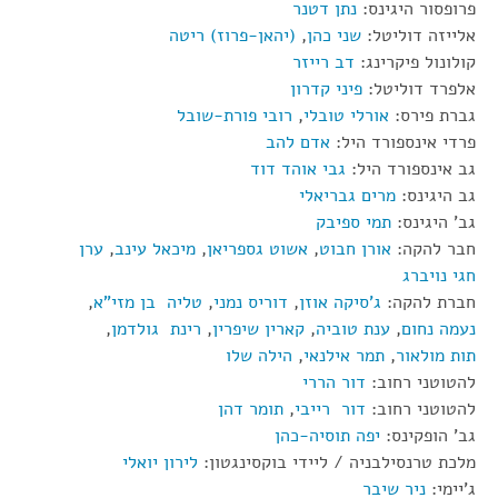
פרופסור היגינס:
נתן דטנר
אלייזה דוליטל:
שני כהן
,
(יהאן-פרוז) ריטה
קולונול פיקרינג:
דב רייזר
אלפרד דוליטל:
פיני קדרון
גברת פירס:
אורלי טובלי
,
רובי פורת-שובל
פרדי אינספורד היל:
אדם להב
גב אינספורד היל:
גבי אוהד דוד
גב היגינס:
מרים גבריאלי
גב' היגינס:
תמי ספיבק
חבר להקה:
אורן חבוט
,
אשוט גספריאן
,
מיכאל עינב
,
ערן
חגי נויברג
חברת להקה:
ג'סיקה אוזן
,
דוריס נמני
,
טליה בן מזי"א
,
נעמה נחום
,
ענת טוביה
,
קארין שיפרין
,
רינת גולדמן
,
תות מולאור
,
תמר אילנאי
,
הילה שלו
להטוטני רחוב:
דור הררי
להטוטני רחוב:
דור רייבי
,
תומר דהן
גב' הופקינס:
יפה תוסיה-כהן
מלכת טרנסילבניה / ליידי בוקסינגטון:
לירון יואלי
ג'יימי:
ניר שיבר