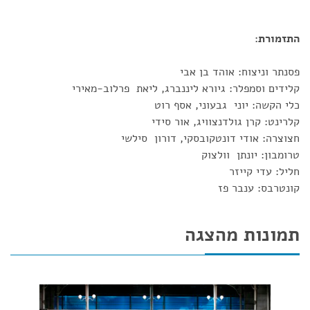
התזמורת:
פסנתר וניצוח: אוהד בן אבי
קלידים וסמפלר: גיורא ליננברג, ליאת פרלוב-מאירי
כלי הקשה: יוני גבעוני, אסף רוט
קלרינט: קרן גולדנצוויג, אור סידי
חצוצרה: אודי דונטקובסקי, דורון סילשי
טרומבון: יונתן וולצוק
חליל: עדי קייזר
קונטרבס: ענבר פז
תמונות מהצגה