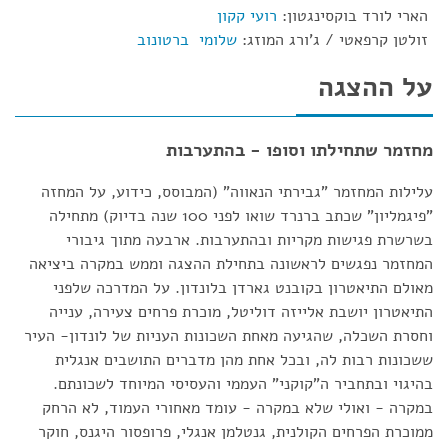
הארי לורד בוקסינגטון:
רועי קקון
זולטן קרפאטי / ג'ורג המוזג:
שלומי ברטונוב
על ההצגה
מחזמר שתחילתו וסופו - בהתערבות
עלילות המחזמר "גבירתי הנאווה" (המבוסס, כידוע, על המחזה
"פיגמליון" שכתב ברנרד שואו לפני 100 שנה בדיוק) מתחילה
בשרשרת פגישות מקריות ובהתערבות. ארבעה מתוך גיבורי
המחזמר נפגשים לראשונה בתחילת ההצגה וממש במקרה ביציאה
מאולם התיאטרון בקובנט גארדן בלונדון. על המדרכה שלפני
התיאטרון יושבת אלייזה דוליטל, מוכרת פרחים צעירה, ענייה
וחסרת השכלה, שהגיעה מאחת השכונות העניות של לונדון- העיר
ששכונות רבות לה, ובכל אחת מהן מדברים התושבים אנגלית
בהיגוי ובתחביר ה"קוקני" העממי והעסיסי המיוחד לשכונתם.
במקרה - ואולי שלא במקרה - עומד מאחורי העמוד, לא הרחק
ממוכרת הפרחים הקולנית, גנטלמן אנגלי, פרופסור היגנס, חוקר