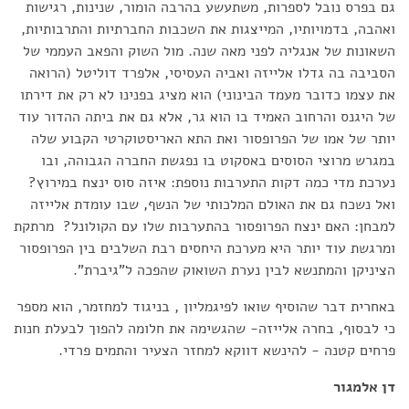
גם בפרס נובל לספרות, משתעשע בהרבה הומור, שנינות, רגישות
ואהבה, בדמויותיו, המייצגות את השכבות החברתיות והתרבותיות,
השאונות של אנגליה לפני מאה שנה. מול השוק והפאב העממי של
הסביבה בה גדלו אלייזה ואביה העסיסי, אלפרד דוליטל (הרואה
את עצמו כדובר מעמד הבינוני) הוא מציג בפנינו לא רק את דירתו
של היגנס והרחוב האמיד בו הוא גר, אלא גם את ביתה ההדור עוד
יותר של אמו של הפרופסור ואת התא האריסטוקרטי הקבוע שלה
במגרש מרוצי הסוסים באסקוט בו נפגשת החברה הגבוהה, ובו
נערכת מדי כמה דקות התערבות נוספת: איזה סוס ינצח במירוץ?
ואל נשכח גם את האולם המלכותי של הנשף, שבו עומדת אלייזה
למבחן: האם ינצח הפרופסור בהתערבות שלו עם הקולונל? מרתקת
ומרגשת עוד יותר היא מערכת היחסים רבת השלבים בין הפרופסור
הציניקן והמתנשא לבין נערת השואוק שהפכה ל"גיברת".
באחרית דבר שהוסיף שואו לפיגמליון , בניגוד למחזמר, הוא מספר
כי לבסוף, בחרה אלייזה- שהגשימה את חלומה להפוך לבעלת חנות
פרחים קטנה - להינשא דווקא למחזר הצעיר והתמים פרדי.
דן אלמגור