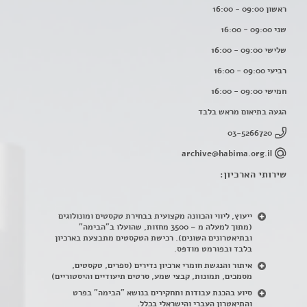
ראשון 09:00 - 16:00
שני 09:00 - 16:00
שלישי 09:00 - 16:00
רביעי 09:00 - 16:00
חמישי 09:00 - 16:00
הגעה בתיאום מראש בלבד
03-5266720
archive@habima.org.il
שירותי הארכיון:
ייעוץ, ליווי והכוונה מקצועית בבחירת טקסטים ומונולוגים
(מתוך למעלה מ – 3500 מחזות, שהועלו ב"הבימה"
ובתיאטרונים השונים). רכישת הטקסטים מתבצעת בארכיון
בלבד ובפורמט מודפס.
איתור והנגשת חומרי ארכיון נדירים
(
ספרים, טקסטים,
מסמכים, תמונות, קבצי שמע, סרטים תיעודיים והיסטוריים)
סיוע בהכנת עבודות ותחקירים בנושא "הבימה" בפרט
והתיאטרון העברי והישראלי בכלל
.