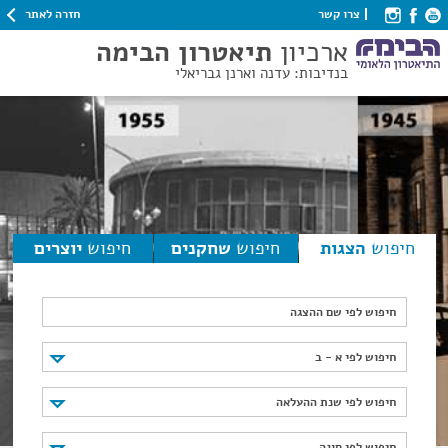
חזרה לאתר
צרו קשר
ארכיון
תיאטרון הבימה
בנדיבות: עדנה וארנן גבריאלי
חיפוש
הצגות
חיפוש
שחקנים
חיפוש
יוצרים
חיפוש לפי שם ההצגה
חיפוש לפי א - ב
חיפוש לפי א - ב
חיפוש לפי שנת ההעלאה
חיפוש לפי שנת ההעלאה
חיפוש לפי סוגה
חיפוש לפי סוגה