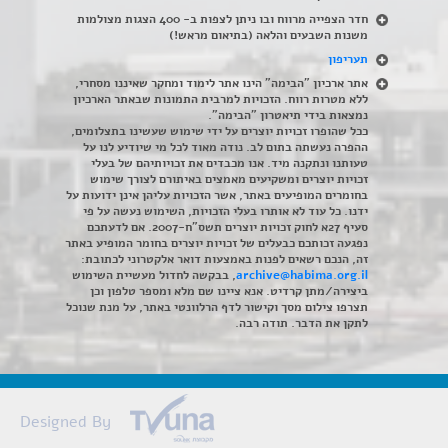
חדר הצפייה מרווח ובו ניתן לצפות ב- 400 הצגות מצולמות
משנות השבעים והלאה (בתיאום מראש!)
תעריפון
אתר ארכיון "הבימה" הינו אתר לימוד ומחקר שאיננו מסחרי,
ללא מטרות רווח. הזכויות למרבית התמונות שבאתר הארכיון
נמצאות בידי תיאטרון "הבימה".
ככל שהופרו זכויות יוצרים על ידי שימוש שעשינו בתצלומים,
ההפרה נעשתה בתום לב. נודה מאוד לכל מי שיודיע לנו על
טעותנו ונתקנה מיד. אנו מכבדים את זכויותיהם של בעלי
זכויות יוצרים ומשקיעים מאמצים באיתורם לצורך שימוש
בחומרים המופיעים באתר, אשר הזכויות עליהן אינן ידועות על
ידנו. כל עוד לא אותרו בעלי הזכויות, השימוש נעשה על פי
סעיף 27א לחוק זכויות יוצרים תשס"ח-2007. אם לדעתכם
נפגעה זכותכם כבעלים של זכויות יוצרים בחומר המופיע באתר
זה, הנכם רשאים לפנות באמצעות דואר אלקטרוני לכתובת:
archive@habima.org.il
, בבקשה לחדול מעשיית השימוש
ביצירה/מתן קרדיט. אנא ציינו שם מלא ומספר טלפון וכן
תצרפו צילום מסך וקישור לדף הרלוונטי באתר, על מנת שנוכל
לתקן את הדבר. תודה רבה.
Designed By