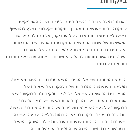
ביקורות
"ארתור מילר שסירב להעיד בזמנו לפני הוועדה האמריקאית
שחקרה רבים מאנשי התיאטרון בתקופת מקארתי, נאלץ להתעטף
באיצטלא היסטורית מעברה של אמריקה, על מנת להוקיע את
הפאשיזם של שנות החמישים המוקדמות בארצו. ציד המכשפות
היה והינו גם היום ביטוי מזוויע לאי בטחונה של המערכת
השלטונית אשר נתפסת לבהלה היסטרית בראותה את ניצני החירות
פורחים בשדותיה.
הבמאי והמתרגם שמואל הספרי הוציא מתחת ידו הצגה מצויינת,
מפליאה בעוצמתה המלוכדת של הלהקה ושל עיצובם של
התפקידים הראשיים. שמואל וילוז'ני בתפקיד ג'ון פרוקטור עיצב
את האיכר האיתן וישר הדרך באורח רגיש ומשכנע. אליזבת
פרוקטור של נעמה שפירא נחשפה כאישה חכמה, אוהבת וקנאית.
רות גלר בתפקיד רבקה נרס יצרה דמות נפלאה, צנועה, אמינה
ומעוררת כבוד. הדהים בעוצמת האנרגיות שלו, השחקן הצעיר
והמוכשר יורם חטב. הצגה שבהחלט כדאי לצפות בה.