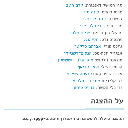
סגן המושל דאנפורת:
יורם חטב
מרסי לואיס:
לונה יקר
טיטובה:
רזיה ישראלי
מרי וורן:
דורית לב-ארי
מרשל ג'ון הריק:
פיני מיטלמן
פרנסיס נרס:
יוסי סגל
ג'ילס קורי:
אברהם סלקטר
אביגיל ווליאמס:
ענת פדרשניידר
סוזאנה וולקוט:
מיקי פלג-רוטשטיין
הכומר הייל:
אמיר קריאף
אליזבט פרוקטור:
נעמה שפירא
נגן קלידים:
אורי וידיסלבסקי
נגן כלי הקשה:
בוריס סיחון
על ההצגה
ההצגה הועלה לראשונה בתיאטרון חיפה ב-24.7.1999.