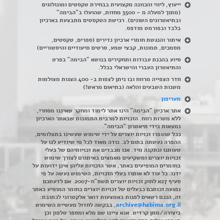
ייעוץ, ליווי והכוונה מקצועית בבחירת טקסטים ומונולוגים
(מתוך למעלה מ – 3500 מחזות, שהועלו ב"הבימה"
ובתיאטרונים השונים). רכישת הטקסטים מתבצעת בארכיון
בלבד ובפורמט מודפס.
איתור והנגשת חומרי ארכיון נדירים
(
ספרים, טקסטים,
מסמכים, תמונות, קבצי שמע, סרטים תיעודיים והיסטוריים)
סיוע בהכנת עבודות ותחקירים בנושא "הבימה" בפרט
והתיאטרון העברי והישראלי בכלל
.
חדר הצפייה מרווח ובו ניתן לצפות ב- 400 הצגות מצולמות
משנות השבעים והלאה (בתיאום מראש!)
תעריפון
אתר ארכיון "הבימה" הינו אתר לימוד ומחקר שאיננו מסחרי,
ללא מטרות רווח. הזכויות למרבית התמונות שבאתר הארכיון
נמצאות בידי תיאטרון "הבימה".
ככל שהופרו זכויות יוצרים על ידי שימוש שעשינו בתצלומים,
ההפרה נעשתה בתום לב. נודה מאוד לכל מי שיודיע לנו על
טעותנו ונתקנה מיד. אנו מכבדים את זכויותיהם של בעלי
זכויות יוצרים ומשקיעים מאמצים באיתורם לצורך שימוש
בחומרים המופיעים באתר, אשר הזכויות עליהן אינן ידועות על
ידנו. כל עוד לא אותרו בעלי הזכויות, השימוש נעשה על פי
סעיף 27א לחוק זכויות יוצרים תשס"ח-2007. אם לדעתכם
נפגעה זכותכם כבעלים של זכויות יוצרים בחומר המופיע באתר
זה, הנכם רשאים לפנות באמצעות דואר אלקטרוני לכתובת:
archive@habima.org.il
, בבקשה לחדול מעשיית השימוש
ביצירה/מתן קרדיט. אנא ציינו שם מלא ומספר טלפון וכן