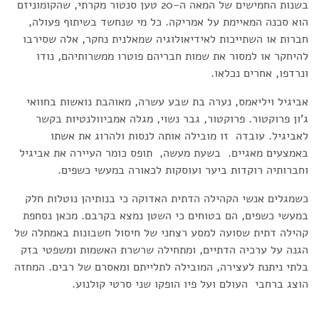
בשנות החמישים של המאה ה-20 טען סנטור מקרתי, שהקומוניזם
הוא סכנה המאיימת על אמריקה. כל מי שנחשד בשיתוף פעולה,
חברות או השתייכות לאידיאולוגיה שמאלנית נחקר, אלה שסירבו
להיחקר או למסור את שמות חבריהם פוטרו ממשרותיהם, נודו
ונרדפו, אחרים נכלאו.
אביגיל ויליאמס, נערה בת שבע עשרה, מאוהבת נואשות בחוואי
ג'ון פרוקטור. פרוקטור, גבר נשוי, מגלה אמביוולנטיות בקשר
לאביגיל. עובדה זו מובילה אותה לנסות ולהרוג את אשתו
באמצעים מאגיים. בשעת מעשה, תופס כומר העיירה את אביגיל
וחברותיה רוקדות ביער ועוסקות לכאורה במעשי כשפים.
כשמגלים אנשי הקהילה הדתית האדוקה כי בנותיהן נוטלות חלק
במעשי כשפים, הם בטוחים כי השטן נמצא בקרבם. מכאן נסחפת
קהילה דתית שסועה למסע רצחני של חיסול חשבונות באמתלה של
הגנה על ערכיה הדתיים, ומתחילה שרשרת האשמות ומשפטי בזק
בלתי ניתנת לעצירה, המובילה לתלייתם ומאסרם של רבים. המחזה
הוצג ברחבי העולם ועל פיו הופקו שני סרטי קולנוע.