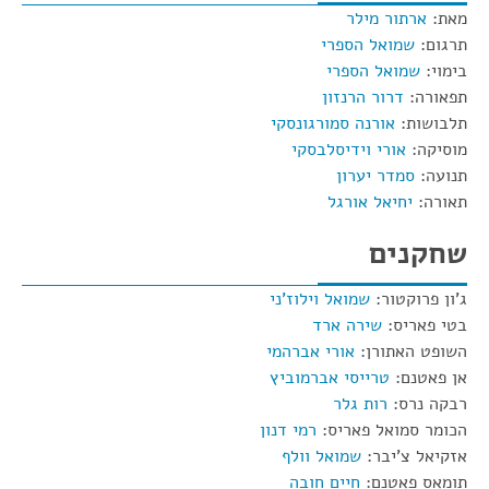
מאת:
ארתור מילר
תרגום:
שמואל הספרי
בימוי:
שמואל הספרי
תפאורה:
דרור הרנזון
תלבושות:
אורנה סמורגונסקי
מוסיקה:
אורי וידיסלבסקי
תנועה:
סמדר יערון
תאורה:
יחיאל אורגל
שחקנים
ג'ון פרוקטור:
שמואל וילוז'ני
בטי פאריס:
שירה ארד
השופט האתורן:
אורי אברהמי
אן פאטנם:
טרייסי אברמוביץ
רבקה נרס:
רות גלר
הכומר סמואל פאריס:
רמי דנון
אזקיאל צ'יבר:
שמואל וולף
תומאס פאטנם:
חיים חובה