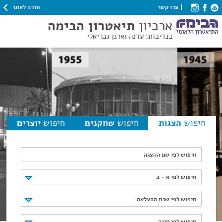
חזרה לאתר
צרו קשר
ארכיון
תיאטרון הבימה
בנדיבות: עדנה וארנן גבריאלי
חיפוש
הצגות
חיפוש
שחקנים
חיפוש
יוצרים
חיפוש לפי שם ההצגה
חיפוש לפי א - ב
חיפוש לפי א - ב
חיפוש לפי שנת ההעלאה
חיפוש לפי שנת ההעלאה
חיפוש לפי סוגה
חיפוש לפי סוגה