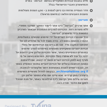
סיוע בהכנת עבודות ותחקירים בנושא "הבימה" בפרט
והתיאטרון העברי והישראלי בכלל
.
חדר הצפייה מרווח ובו ניתן לצפות ב- 400 הצגות מצולמות
משנות השבעים והלאה (בתיאום מראש!)
תעריפון
אתר ארכיון "הבימה" הינו אתר לימוד ומחקר שאיננו מסחרי,
ללא מטרות רווח. הזכויות למרבית התמונות שבאתר הארכיון
נמצאות בידי תיאטרון "הבימה".
ככל שהופרו זכויות יוצרים על ידי שימוש שעשינו בתצלומים,
ההפרה נעשתה בתום לב. נודה מאוד לכל מי שיודיע לנו על
טעותנו ונתקנה מיד. אנו מכבדים את זכויותיהם של בעלי
זכויות יוצרים ומשקיעים מאמצים באיתורם לצורך שימוש
בחומרים המופיעים באתר, אשר הזכויות עליהן אינן ידועות על
ידנו. כל עוד לא אותרו בעלי הזכויות, השימוש נעשה על פי
סעיף 27א לחוק זכויות יוצרים תשס"ח-2007. אם לדעתכם
נפגעה זכותכם כבעלים של זכויות יוצרים בחומר המופיע באתר
זה, הנכם רשאים לפנות באמצעות דואר אלקטרוני לכתובת:
archive@habima.org.il
, בבקשה לחדול מעשיית השימוש
ביצירה/מתן קרדיט. אנא ציינו שם מלא ומספר טלפון וכן
תצרפו צילום מסך וקישור לדף הרלוונטי באתר, על מנת שנוכל
לתקן את הדבר. תודה רבה.
Designed By