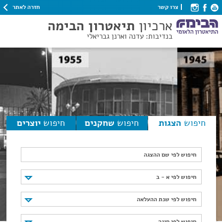
חזרה לאתר
צרו קשר
ארכיון
תיאטרון הבימה
בנדיבות: עדנה וארנן גבריאלי
חיפוש
הצגות
חיפוש
שחקנים
חיפוש
יוצרים
חיפוש לפי שם ההצגה
חיפוש לפי א - ב
חיפוש לפי א - ב
חיפוש לפי שנת ההעלאה
חיפוש לפי שנת ההעלאה
חיפוש לפי סוגה
חיפוש לפי סוגה