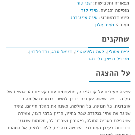
תפאורה ותלבושות:
שני טור
מוסיקה ותנועה:
מירי לזר
סיוע דרמטורגי:
אינה אייזנברג
תאורה:
מאיר אלון
שחקנים
יפית אסולין
,
לאה גלפנשטיין
,
דניאל סבג
,
ורד פלדמן
,
מני פלורנטין
,
נלי תגר
על ההצגה
שישה צעירים על קו הזינוק, מתעמתים עם הקשיים והריגושים של
גיל ה - 20. שישה צעירים בדרך למטה. נדחקים אל תהום
אובדנית. כל תנועה, כל החלטה, תשנה את מהלך חייהם. צעיר
שמגל את אחיו בנקודת שפל בחייו, הריון בלתי רצוי, צעירה
שמטפלת באביה החולה, פיטורין ושברון לב, חלומות שנגוזו
ובדידות בעידן האורבני. השישה דוהרים, ללא בלמים, אל התהום