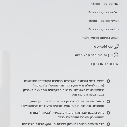
שני 09:00 - 16:00
שלישי 09:00 - 16:00
רביעי 09:00 - 16:00
חמישי 09:00 - 16:00
הגעה בתיאום מראש בלבד
03-5266720
archive@habima.org.il
שירותי הארכיון:
ייעוץ, ליווי והכוונה מקצועית בבחירת טקסטים ומונולוגים
(מתוך למעלה מ – 3500 מחזות, שהועלו ב"הבימה"
ובתיאטרונים השונים). רכישת הטקסטים מתבצעת בארכיון
בלבד ובפורמט מודפס.
איתור והנגשת חומרי ארכיון נדירים
(
ספרים, טקסטים,
מסמכים, תמונות, קבצי שמע, סרטים תיעודיים והיסטוריים)
סיוע בהכנת עבודות ותחקירים בנושא "הבימה" בפרט
והתיאטרון העברי והישראלי בכלל
.
חדר הצפייה מרווח ובו ניתן לצפות ב- 400 הצגות מצולמות