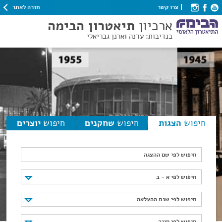
חזרה לאתר
צרו קשר
ארכיון
תיאטרון הבימה
בנדיבות: עדנה וארנן גבריאלי
חיפוש
הצגות
חיפוש
שחקנים
חיפוש
יוצרים
חיפוש לפי שם ההצגה
חיפוש לפי א - ב
חיפוש לפי א - ב
חיפוש לפי שנת ההעלאה
חיפוש לפי שנת ההעלאה
חיפוש לפי סוגה
חיפוש לפי סוגה