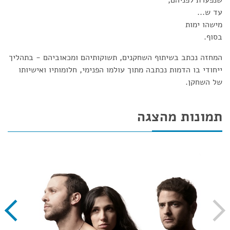
שנפערת לפניהם,
עד ש...
מישהו ימות
בסוף.
המחזה נכתב בשיתוף השחקנים, תשוקותיהם ומכאוביהם - בתהליך
ייחודי בו הדמות נכתבה מתוך עולמו הפנימי, חלומותיו ואישיותו
של השחקן.
תמונות מהצגה