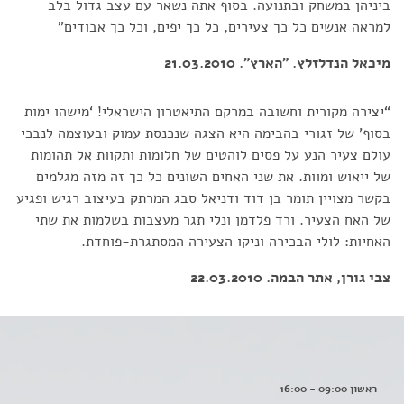
ביניהן במשחק ובתנועה. בסוף אתה נשאר עם עצב גדול בלב
למראה אנשים כל כך צעירים, כל כך יפים, וכל כך אבודים”
מיכאל הנדלזלץ. "הארץ". 21.03.2010
“יצירה מקורית וחשובה במרקם התיאטרון הישראלי! ‘מישהו ימות
בסוף’ של זגורי בהבימה היא הצגה שנכנסת עמוק ובעוצמה לנבכי
עולם צעיר הנע על פסים לוהטים של חלומות ותקוות אל תהומות
של ייאוש ומוות. את שני האחים השונים כל כך זה מזה מגלמים
בקשר מצויין תומר בן דוד ודניאל סבג המרתק בעיצוב רגיש ופגיע
של האח הצעיר. ורד פלדמן ונלי תגר מעצבות בשלמות את שתי
האחיות: לולי הבכירה וניקו הצעירה המסתגרת-פוחדת.
צבי גורן, אתר הבמה. 22.03.2010
ראשון 09:00 - 16:00