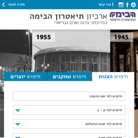
חזרה לאתר
צרו קשר
ארכיון
תיאטרון הבימה
בנדיבות: עדנה וארנן גבריאלי
חיפוש
הצגות
חיפוש
שחקנים
חיפוש
יוצרים
חיפוש לפי שם ההצגה
חיפוש לפי א - ב
חיפוש לפי א - ב
חיפוש לפי שנת ההעלאה
חיפוש לפי שנת ההעלאה
חיפוש לפי סוגה
חיפוש לפי סוגה