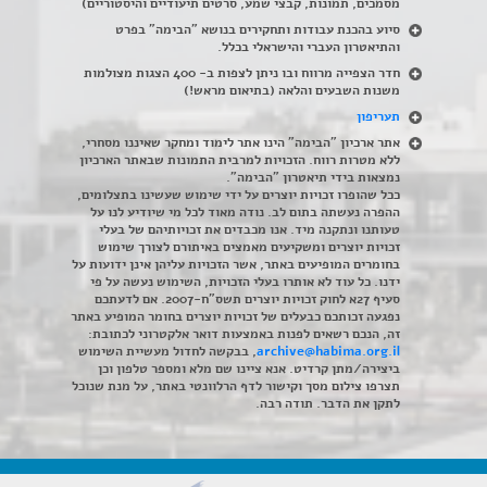
מסמכים, תמונות, קבצי שמע, סרטים תיעודיים והיסטוריים)
סיוע בהכנת עבודות ותחקירים בנושא "הבימה" בפרט
והתיאטרון העברי והישראלי בכלל
.
חדר הצפייה מרווח ובו ניתן לצפות ב- 400 הצגות מצולמות
משנות השבעים והלאה (בתיאום מראש!)
תעריפון
אתר ארכיון "הבימה" הינו אתר לימוד ומחקר שאיננו מסחרי,
ללא מטרות רווח. הזכויות למרבית התמונות שבאתר הארכיון
נמצאות בידי תיאטרון "הבימה".
ככל שהופרו זכויות יוצרים על ידי שימוש שעשינו בתצלומים,
ההפרה נעשתה בתום לב. נודה מאוד לכל מי שיודיע לנו על
טעותנו ונתקנה מיד. אנו מכבדים את זכויותיהם של בעלי
זכויות יוצרים ומשקיעים מאמצים באיתורם לצורך שימוש
בחומרים המופיעים באתר, אשר הזכויות עליהן אינן ידועות על
ידנו. כל עוד לא אותרו בעלי הזכויות, השימוש נעשה על פי
סעיף 27א לחוק זכויות יוצרים תשס"ח-2007. אם לדעתכם
נפגעה זכותכם כבעלים של זכויות יוצרים בחומר המופיע באתר
זה, הנכם רשאים לפנות באמצעות דואר אלקטרוני לכתובת:
archive@habima.org.il
, בבקשה לחדול מעשיית השימוש
ביצירה/מתן קרדיט. אנא ציינו שם מלא ומספר טלפון וכן
תצרפו צילום מסך וקישור לדף הרלוונטי באתר, על מנת שנוכל
לתקן את הדבר. תודה רבה.