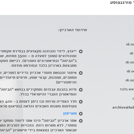
 מורגנפוסט
שירותי הארכיון:
ייעוץ, ליווי והכוונה מקצועית בבחירת טקסטי
ומונולוגים (מתוך למעלה מ – 500
ב"הבימה" ובתיאטרונים השונים). רכישת הטקס
מתבצעת בארכיון בלבד ובפורמט מודפס.
איתור והנגשת חומרי ארכיון נדירים
(
ספרים, ט
מסמכים, תמונות, קבצי שמע, סרטים תיעודיים
והיסטוריים)
אש בלבד
סיוע בהכנת עבודות ותחקירים בנושא "הבימה"
והתיאטרון העברי והישראלי בכלל
.
חדר הצפייה מרווח ובו
מצולמות משנות השבעים והלאה (בתיאום מראש
archive@hab
תעריפון
אתר ארכיון "הבימה" הינו אתר לימוד ומחקר ש
מסחרי, ללא מטרות רווח. הזכויות למרבית התמ
שבאתר הארכיון נמצאות בידי תיאטרון "הבימה