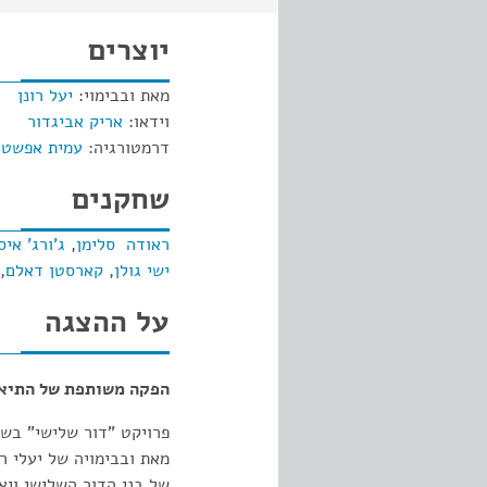
יוצרים
מאת ובבימוי:
יעל רונן
וידאו:
אריק אביגדור
דרמטורגיה:
עמית אפשטיי
שחקנים
ראודה סלימן
,
ג'ורג' אי
ישי גולן
,
קארסטן דאלם
,
על ההצגה
הפקה משותפת של התיאטר
פרויקט "דור שלישי" בשי
מאת ובבימויה של יעלי ר
של בני הדור השלישי ויא