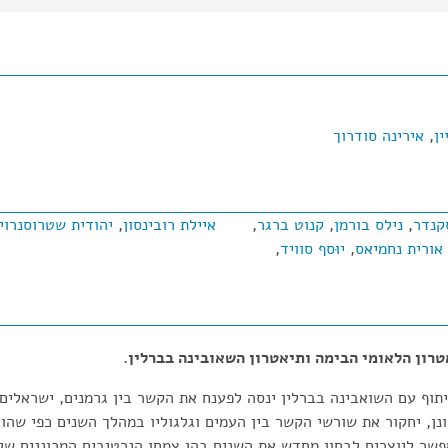
ן
,
אירינה סודרוך
סקנדר
,
נילס בורמן
,
קנוט ברגר
,
איילת רובינסון
,
יהודית שטרוסנרוי
אורית נחמיאס
,
יוּסף סוויד
,
ון הלאומי הבימה ותיאטרון השאובינה בברלין.
תוף עם השואבינה בברלין ינסה לפענח את הקשר בין גרמנים, ישראלים 
ונן, יחקור את שורשי הקשר בין העמים וגלגוליו במהלך השנים כפי שה
פשר ליוצרים לבחון מחדש את השנים בהן צמחו הנרטיבים המכוננים של