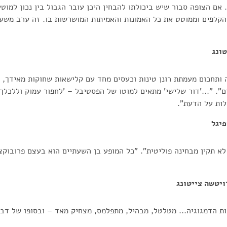
אם הצופה סבור שיש ביכולתו להבחין היכן עובר הגבול בין נכון למוטע
הקלפים וממוטט את כל האמונות והאמיתות המושרשות בו. זה ערב משע
ונג
ותחכום מעמתת רונן טינות וכעסים מחד עם קלישאות שחוקות מאידך, 
". "...'דור שלישי' מתאים למוטו של הפסטיבל – 'לחפור עמוק וללכלך 
לות על הדעת".
יגל
 לא תקין מבחינה פוליטית". "כל המופע בן השעתיים הוא בעצם פרובוקצ
יטשה צייטונג
ת הדמגוגיה... מטלטל, מבהיל, מתפלמס, מצחיק מאד – ובסופו של דב