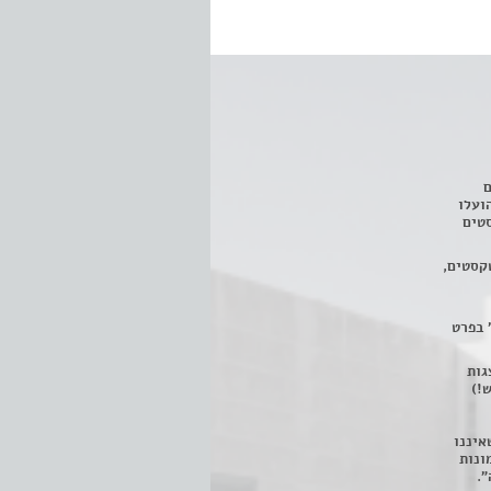
ם
3 מחזות, שהועלו
טים
קסטים,
 בפרט
 ניתן לצפות ב- 400 הצגות
!)
איננו
ונות
".